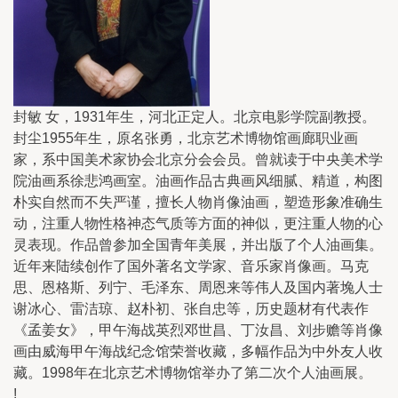
封敏 女，1931年生，河北正定人。北京电影学院副教授。
封尘1955年生，原名张勇，北京艺术博物馆画廊职业画
家，系中国美术家协会北京分会会员。曾就读于中央美术学
院油画系徐悲鸿画室。油画作品古典画风细腻、精道，构图
朴实自然而不失严谨，擅长人物肖像油画，塑造形象准确生
动，注重人物性格神态气质等方面的神似，更注重人物的心
灵表现。作品曾参加全国青年美展，并出版了个人油画集。
近年来陆续创作了国外著名文学家、音乐家肖像画。马克
思、恩格斯、列宁、毛泽东、周恩来等伟人及国内著堍人士
谢冰心、雷洁琼、赵朴初、张自忠等，历史题材有代表作
《孟姜女》，甲午海战英烈邓世昌、丁汝昌、刘步赡等肖像
画由威海甲午海战纪念馆荣誉收藏，多幅作品为中外友人收
藏。1998年在北京艺术博物馆举办了第二次个人油画展。
!