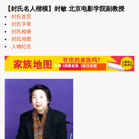
【封氏名人楷模】封敏 北京电影学院副教授
封氏首页
封氏字辈
封氏相册
封氏地图
人物纪念