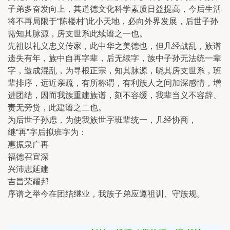
子弟多奋发向上，其道德文化科学素质日益提高，今后生活
将不再局限于“陈楼村”此小天地，必向外界发展，后世子孙
需知其脉源，房支世系此续谱之一也。
先祖以礼义忠义传家，此中华之美德也，但几经战乱，族谱
遗失有年，族中自再字辈，后无续字，族中子孙无法统一辈
字，造成混乱，为寻根正宗，知其脉源，晓其房支世系，班
辈排序，远近亲疏，有所称谓，有利族人之间加深感情，增
进团结，因而我族重建族谱，刻不容缓，我辈当义不容辞、
责无旁贷，此建谱之二也。
为后世子孙虑，为使我族世字班辈统一，几经协商，
继“再”字后拟班字为：
惠振泉广再
福德召宜深
兴沛志延建
吉昌荣耀邦
序谱之举今在团结继业，我族子弟应遵祖训、守族规。