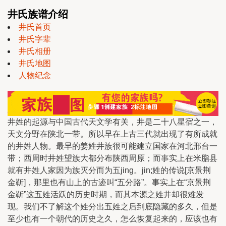
井氏族谱介绍
井氏首页
井氏字辈
井氏相册
井氏地图
人物纪念
井姓的起源与中国古代天文学有关，井是二十八星宿之一，
天文分野在陕北一带。所以早在上古三代就出现了有所成就
的井姓人物。最早的姜姓井族很可能建立国家在河北邢台一
带；西周时井姓望族大都分布陕西周原；而事实上在米脂县
就有井姓人家因为族灭分而为五jing。jin;姓的传说[京景荆
金靳]，那里也有山上的古迹叫“五分路”。事实上在“京景荆
金靳”这五姓活跃的历史时期，而其本源之姓井却很难发
现。我们不了解这个姓分出五姓之后到底隐藏的多久，但是
至少也有一个朝代的历史之久，怎么恢复起来的，应该也有