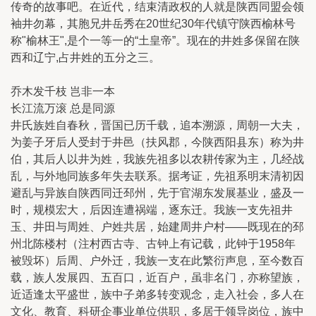
传奇的故事吧。在近代，结束清政权的人就是陕西同盟会领
袖井勿幕，其胞兄井岳秀在20世纪30年代镇守陕西榆林号
称"榆林王",是个一等一的“土皇帝”。现在的井姓多保留在陕
西和辽宁,占井姓的五分之三。
乔木发千枝 岂非一本
长江流万滚 总是同源
井氏族姓自春秋，晋国已历千载，追本溯源，周朝一大夫，
为姜子牙后人受封于井邑（扶风郡，今陕西阳县东）称为井
伯，其后人以井为姓，我族先祖多以农耕传家为主，几经战
乱，与外地同族多年失去联系。据考证，先祖系明末清初因
避乱与异族自陕西同迁邳州，先于官湖东发展基业，盛及一
时，规模宏大，后因连遭祸端，逐东迁。我族一支先祖井
玉、井田与周姓、户姓共居，始建周井户村——既现在的邳
州北陈楼村（注村西古寺、古钟上有记载，此钟于1958年
被毁坏）后周、户外迁，我族一支在此繁衍声息，至今数百
载，族人发展四、五百口，近百户，虽非名门，亦称望族，
近适逢太平盛世，族中子弟多转变观念，走入社会，多人在
文化、教育、科研企事业单位供职，多居于领导岗位，族中