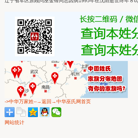
辽宁省军区原顾问巫金锋同志因病1995年在沈阳逝世终年８o
->中华万家姓
--→返回→中华巫氏网首页
网站统计