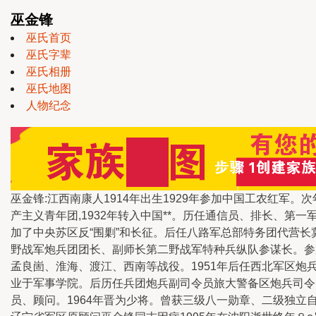
巫金锋
巫氏首页
巫氏字辈
巫氏相册
巫氏地图
人物纪念
巫金锋:江西南康人1914年出生1929年参加中国工农红军。
产主义青年团,1932年转入中国**。历任通信员、排长、第
加了中央苏区反“围剿”和长征。后任八路军总部特务团代营长
野战军炮兵团团长、副师长第二野战军特种兵纵队参谋长。参
孟良崮、淮海、渡江、西南等战役。1951年后任西北军区炮兵
业于军事学院。后历任兵团炮兵副司令员旅大警备区炮兵司令
员、顾问。1964年晋为少将。曾获三级八一勋章、二级独立