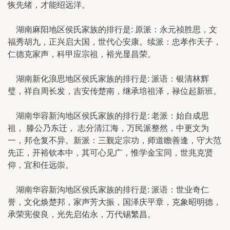
恢先绪，才能绍远洋。
湖南麻阳地区侯氏家族的排行是: 原派：永元祯胜思，文
福秀胡九，正兴启大国，世代心安康。续派：忠孝作天子，
仁德克家声，科甲应宗祖，裕光显昌荣。
湖南新化浪思地区侯氏家族的排行是: 派语：银清林辉
璧，祥自周长发，吉安传楚南，继承培祖泽，禄位起新班。
湖南华容新沟地区侯氏家族的排行是: 老派：始自成思
祖， 滕公乃东迁， 志分清江海，万民派整然，中更文为
一，邦仓复不异。新派：三觐定宗功，师道瞻善逢，守大范
先正，开裕钦本中，其可心见广，惟学金宝同，世兆克贤
仰，宜和任远崇。
湖南华容新沟地区侯氏家族的排行是: 派语：世业奇仁
誉，文化焕楚邦，家声芳大振，国泽庆平章，克象昭明德，
承荣宪俊良，光先启佑永，万代锡繁昌。