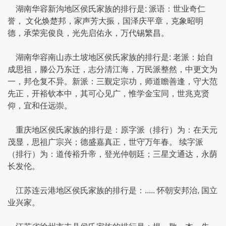
湖南华容新沟地区侯氏家族的排行是: 派语：世业奇仁
誉， 文化焕楚邦，家声芳大振，国泽庆平章，克象昭明
德，承荣宪俊良，光先启佑永，万代锡繁昌。
湖南华容南山赤土坡地区侯氏家族的排行是: 老派：始自
成思祖，滕公乃东迁，志分清江海，万民派整然，中更文为
一，邦仓复不异。新派：三觐定宗功，师道瞻善逢，守大范
先正，开裕钦本中，其可心见广，惟学金宝同，世兆克贤
仰，宜和任远崇。
重庆地区侯氏家族的排行是：原字派（排行）为：在天元
茂显，思祖广宗兴；德盛嘉真正，世守万年春。 续字派
（排行）为：道传裕升帝，登光仲朝廷；三星文通达，永荫
长发伦。
江苏连云港地区侯氏家族的排行是：..... 怀朝安邦治, 国立
业兴家。