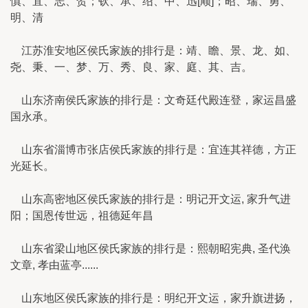
慎、宜、志、贺；钦、承、绍、中、迅[顺]；昭、瑞、勇、
明、清
江苏淮安地区侯氏家族的排行是：靖、瞻、景、龙、如、
尧、秉、一、梦、万、秀、良、家、庭、其、吉。
山东济南侯氏家族的排行是：文奇廷代殿连登，家运昌盛
国永承。
山东省淄博市张店侯氏家族的排行是：宜连其祥德，方正
光延长。
山东高密地区侯氏家族的排行是：明记开文运, 家升气进
阳；国恩传世远，祖德延年昌
山东省梁山地区侯氏家族的排行是：熙朝昭宪典, 圣代涣
文章, 孝由蓝亭......
山东地区侯氏家族的排行是：明纪开文运，家升旗进扬，