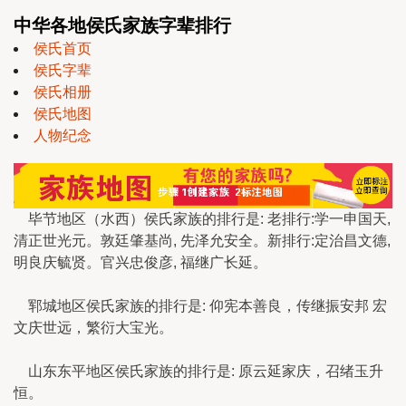
中华各地侯氏家族字辈排行
侯氏首页
侯氏字辈
侯氏相册
侯氏地图
人物纪念
毕节地区（水西）侯氏家族的排行是: 老排行:学一申国天,
清正世光元。敦廷肇基尚, 先泽允安全。新排行:定治昌文德,
明良庆毓贤。官兴忠俊彦, 福继广长延。
郓城地区侯氏家族的排行是: 仰宪本善良，传继振安邦 宏
文庆世远，繁衍大宝光。
山东东平地区侯氏家族的排行是: 原云延家庆，召绪玉升
恒。