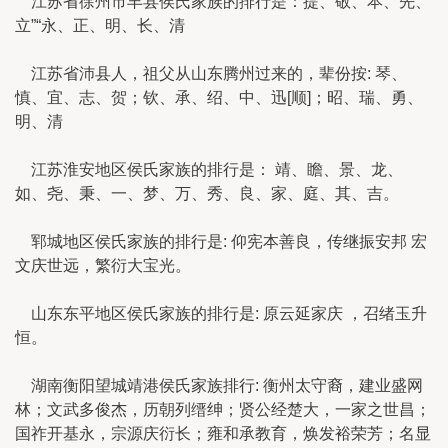
江苏省徐州市丰县侯氏家族的排行是：提、敬、本、先、
立”“永、正、明、长、清
江苏省沛县人，祖父从山东腾州过来的，辈份按: 琴、
慎、宜、志、贺；钦、承、绍、中、迅[顺]；昭、瑞、勇、
明、清
江苏淮安地区侯氏家族的排行是： 靖、瞻、景、龙、
如、尧、秉、一、梦、万、秀、良、家、庭、其、吉。
郓城地区侯氏家族的排行是: 仰宪本善良，传继振安邦 宏
文庆世远，繁衍大宝光。
山东东平地区侯氏家族的排行是: 原云延家庆 ，召绪玉升
恒。
湖南衡阳望城靖港侯氏家族排行: 衡州太守裔，建业盛网
林；文武多俊杰，历朝列缙绅；贤公经楚大，一家之世昌；
国祚开基永，宗源庆衍长；雍和承教育，焕发裕荣芳；名显