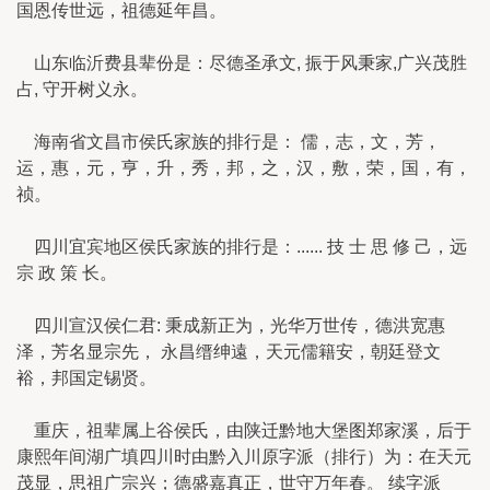
国恩传世远，祖德延年昌。
山东临沂费县辈份是：尽德圣承文, 振于风秉家,广兴茂胜
占, 守开树义永。
海南省文昌市侯氏家族的排行是： 儒，志，文，芳，
运，惠，元，亨，升，秀，邦，之，汉，敷，荣，国，有，
祯。
四川宜宾地区侯氏家族的排行是：...... 技 士 思 修 己，远
宗 政 策 长。
四川宣汉侯仁君: 秉成新正为，光华万世传，德洪宽惠
泽，芳名显宗先， 永昌缙绅遠，天元儒籍安，朝廷登文
裕，邦国定锡贤。
重庆，祖辈属上谷侯氏，由陕迁黔地大堡图郑家溪，后于
康熙年间湖广填四川时由黔入川原字派（排行）为：在天元
茂显，思祖广宗兴；德盛嘉真正，世守万年春。 续字派