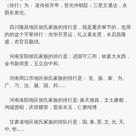
（排行）为： 道传裕升帝，登光仲朝廷；三星文通达，永
荫长发伦。
四川隆昌地区侯氏家族的排行是，我是重庆奉节的，也用
的的这个字辈排行：光华开景运，礼义著名贤，永启昌隆
盛，衣官百载绵。
河南安阳侯氏家族的排行是：进国守三邦，钦庭大永西，
金书新得贵，玉立自中和。
河南周口市地区侯氏家族的排行是： 克、振、家、为、
广、习、汝、崴、国、邦......
河南洛阳地区侯氏家族的排行是: 振天德昌，文士建都，
鸿瑞贤昭，庆琪耀荣，雷辰丰玉，仁勇纯博
甘肃省地区侯氏家族的排队行是：国, 泰, 景, 文, 光, 天,
中, 华......