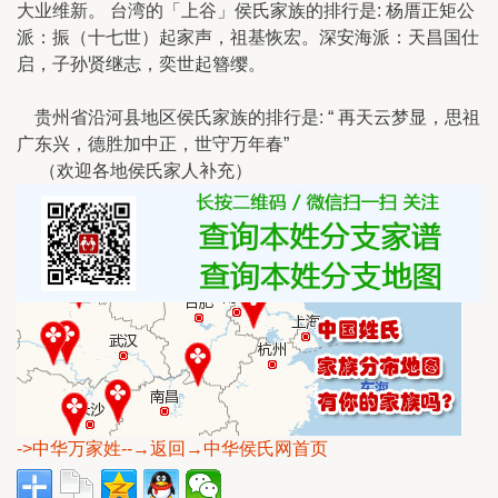
大业维新。 台湾的「上谷」侯氏家族的排行是: 杨厝正矩公
派：振（十七世）起家声，祖基恢宏。深安海派：天昌国仕
启，子孙贤继志，奕世起簪缨。
贵州省沿河县地区侯氏家族的排行是: “ 再天云梦显，思祖
广东兴，德胜加中正，世守万年春”
（欢迎各地侯氏家人补充）
->中华万家姓
--→返回→中华侯氏网首页