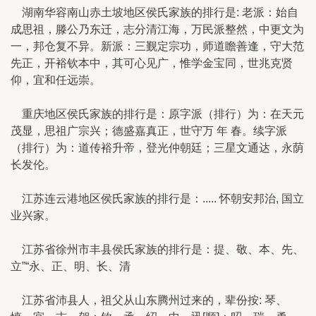
湖南华容南山赤土坡地区侯氏家族的排行是: 老派：始自
成思祖，滕公乃东迁，志分清江海，万民派整然，中更文为
一，邦仓复不异。新派：三觐定宗功，师道瞻善逢，守大范
先正，开裕钦本中，其可心见广，惟学金宝同，世兆克贤
仰，宜和任远崇。
重庆地区侯氏家族的排行是：原字派（排行）为：在天元
茂显，思祖广宗兴；德盛嘉真正，世守万 年 春。续字派
（排行）为：道传裕升帝，登光仲朝廷；三星文通达，永荫
长发伦。
江苏连云港地区侯氏家族的排行是：..... 怀朝安邦治, 国立
业兴家。
江苏省徐州市丰县侯氏家族的排行是：提、敬、本、先、
立”“永、正、明、长、清
江苏省沛县人，祖父从山东腾州过来的，辈份按: 琴、