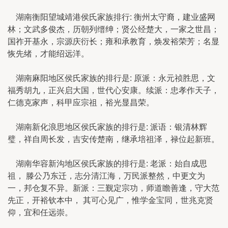
湖南衡阳望城靖港侯氏家族排行: 衡州太守裔，建业盛网
林；文武多俊杰，历朝列缙绅；贤公经楚大，一家之世昌；
国祚开基永，宗源庆衍长；雍和承教育，焕发裕荣芳；名显
恢先绪，才能绍远洋。
湖南麻阳地区侯氏家族的排行是: 原派：永元祯胜思，文
福秀胡九，正兴启大国，世代心安康。续派：忠孝作天子，
仁德克家声，科甲应宗祖，裕光显昌荣。
湖南新化浪思地区侯氏家族的排行是: 派语：银清林辉
璧，祥自周长发，吉安传楚南，继承培祖泽，禄位起新班。
湖南华容新沟地区侯氏家族的排行是: 老派：始自成思
祖， 滕公乃东迁，志分清江海，万民派整然，中更文为
一，邦仓复不异。新派：三觐定宗功，师道瞻善逢，守大范
先正，开裕钦本中， 其可心见广，惟学金宝同，世兆克贤
仰，宜和任远崇。