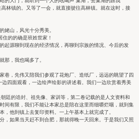
站的大门，就听到一个人的吆喝声“巢湖，去巢湖的跟我
往高林镇的。又等了一会，就直接驶往高林镇。就在这时，接
的姥山，风光十分秀美。
居住的的确是班姓世家！
的起源聊到现在的经济情况，再聊到宗族的情况、今后的发
就那，我也喝多了。
家巷，先伟又陪我们参观了花炮厂、造纸厂，远远的眺望了四
我们一边四面观看，一边绘声绘影的讲述着。我们一边欣赏着秀美
是朝廷的诰封、祖先像、家训等，第二卷记载的是人文资料和
时间有限，我们不能让本家总是陪在这里而细嚼烂咽，就到集
本，他到镇上去复印资料。一上午基本上就完成了。
分，如果当天赶不到合肥，那就得晚一天回来。于是我们又照