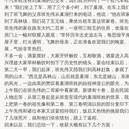
个汽车站没有到巢湖的公交车，我们就另外问了一个在汽车站
来！”我们坐上了车，用了三个多小时，到了巢湖。在车上我
到了班飞舞的父亲班先伟从巢湖打来的电话，他说：“他在班
到了高林镇，我们花了五元钱，乘坐出租车直达班家巷。班先
班先伟的家在路东大约二百米，一座明三暗五的住房，坐落在
房门上一幅对联耀入眼底：“常怀历辛志史追左马，每思报平
屋子里，灯火通明，飞舞的母亲，正在准备欢迎我们的晚宴。
展，气纷非常热烈。
不多一会，酒宴摆好，大家开怀畅饮，互相敬酒，酒宴进入高
兴理趁大家举杯畅饮时拍下了历史性的镜头，宴会结束以后，
第二天一早，我们起床，班先伟又陪我们到高林赶集，参观了
周的山水。“西北是高林山，山后就是巢湖，东北是姥山，东南
的风光，一边由衷的赞叹着巢湖班姓的始祖神道公的眼光，为后代
上午我们在班先伟的二哥家中看家谱。新谱有十卷，是在民国
人物志等，从第三卷起是从班壹至现代的巢湖班姓的世系，我
上把第一卷的祖先像和第二卷、第三卷明清以前的部分复印下
上午先伟和诸位本家又设宴招待我们，饭后又热情的挽留我们
了几张照片，就和他们依依惜别，踏上了返程。
回来以后，我们总结一下，收获大概有以下几个方面：