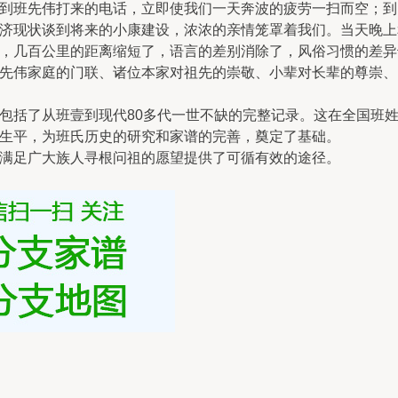
到班先伟打来的电话，立即使我们一天奔波的疲劳一扫而空；到
济现状谈到将来的小康建设，浓浓的亲情笼罩着我们。当天晚上
，几百公里的距离缩短了，语言的差别消除了，风俗习惯的差异
先伟家庭的门联、诸位本家对祖先的崇敬、小辈对长辈的尊崇、
包括了从班壹到现代80多代一世不缺的完整记录。这在全国班
生平，为班氏历史的研究和家谱的完善，奠定了基础。
满足广大族人寻根问祖的愿望提供了可循有效的途径。