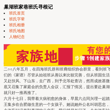
巢湖班家巷班氏寻根记
班氏首页
班氏字辈
班氏相册
班氏地图
人物纪念
二○○八年五月，在四海班氏群和班裔组织协会群里，看到班
们的《家谱》尽管从始祖班从善以来比较完善，但从班固生活
又赴扶风、下山东，去广西，到予北等处查访，然而成效甚微
底又召集了家庭会的负责人会议，汇报了情况，提出要赴巢湖
就只好一推再推了。
六月十七日，我带着大病初愈的身体，早晨六点同兴理一起踏
王集乡在合肥做生意的一个女孩子。她说她外公名叫胡思忠，