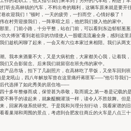
工作的老职工，他又指引我们乘车到了另外的汽车站，刚进了车
们打听去高林镇的汽车，不料出奇的顺利，这辆车原来就是要开
家巷欢迎我们！”顿时，一天的疲劳，一扫而空，心情好极了！
伟在村旁迎接我们，一阵寒暄之后，他把我们接入他的家中。
那里。门前小路，十分平整，站在门前，可以看到东边郁郁葱葱
身功大傅张”看到老祖宗的功绩使人一股暖流流遍全身，感到这里
我们趁机闲聊了起来，一会又有六位本家过来相陪。我们从两支
潮。我本来酒量不大，又是大病初愈，大家都关心我，让着我，
我们又合影留念。后来我们就留宿在班先伟的家中。
农产品市场，拍下了几副照片，在高林吃了早饭，又坐车回到班
是龙吼山，四八年解放军曾在这里痛歼蒋匪军------”他引导
选择了如此秀美的居住地------
四十多年整修而成，保管甚为恭敬，取而观之,第一卷是记载的
爱不释手的读起来，就象醍醐灌顶一样，读令人不胜鼓舞。但是
来，回家再做系统研究。于是我和兴理分别行动，我看家谱的旧
看看巢湖和周围的景点，考虑到合肥发往商丘的火车是八点三十