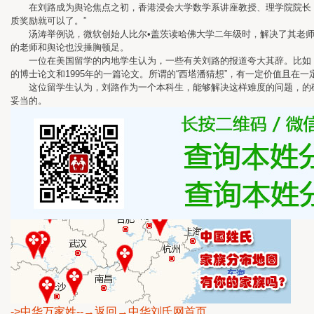
在刘路成为舆论焦点之初，香港浸会大学数学系讲座教授、理学院院长，
质奖励就可以了。”
汤涛举例说，微软创始人比尔•盖茨读哈佛大学二年级时，解决了其老师
的老师和舆论也没捶胸顿足。
一位在美国留学的内地学生认为，一些有关刘路的报道夸大其辞。比如，“西塔潘
的博士论文和1995年的一篇论文。所谓的“西塔潘猜想”，有一定价值且在
这位留学生认为，刘路作为一个本科生，能够解决这样难度的问题，的确
妥当的。
->中华万家姓
--→返回→中华刘氏网首页