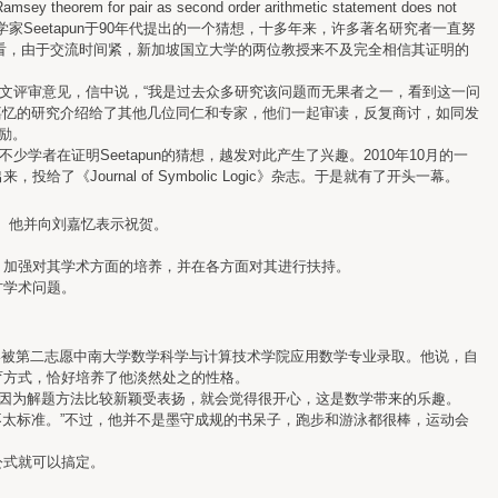
s second order arithmetic statement does not
辑学家Seetapun于90年代提出的一个猜想，十多年来，许多著名研究者一直努
相看，由于交流时间紧，新加坡国立大学的两位教授来不及完全相信其证明的
t教授发来了论文评审意见，信中说，“我是过去众多研究该问题而无果者之一，看到这一问
地将刘嘉忆的研究介绍给了其他几位同仁和专家，他们一起审读，反复商讨，如同发
鼓励。
在证明Seetapun的猜想，越发对此产生了兴趣。2010年10月的一
urnal of Symbolic Logic》杂志。于是就有了开头一幕。
。他并向刘嘉忆表示祝贺。
加强对其学术方面的培养，并在各方面对其进行扶持。
讨学术问题。
终被第二志愿中南大学数学科学与计算技术学院应用数学专业录取。他说，自
育方式，恰好培养了他淡然处之的性格。
因为解题方法比较新颖受表扬，就会觉得很开心，这是数学带来的乐趣。
太标准。”不过，他并不是墨守成规的书呆子，跑步和游泳都很棒，运动会
公式就可以搞定。