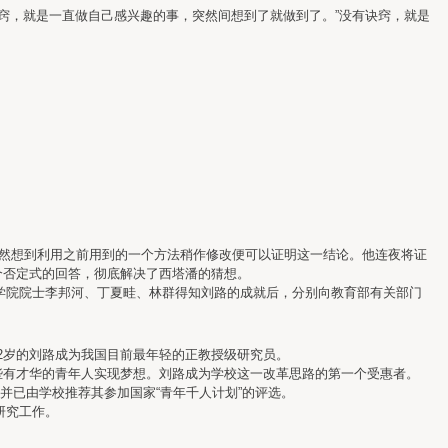
窍，就是一直做自己感兴趣的事，突然间想到了就做到了。”没有诀窍，就是
然想到利用之前用到的一个方法稍作修改便可以证明这一结论。他连夜将证
个否定式的回答，彻底解决了西塔潘的猜想。
学院院士李邦河、丁夏畦、林群得知刘路的成就后，分别向教育部有关部门
22岁的刘路成为我国目前最年轻的正教授级研究员。
有才华的青年人实现梦想。刘路成为学校这一改革思路的第一个受惠者。
并已由学校推荐其参加国家“青年千人计划”的评选。
研究工作。