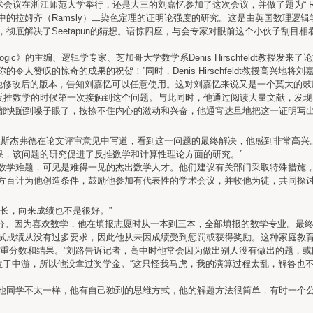
还是大三的刘嘉忆参加了这次会议，并做了题为“ Ramsey theorem for pair a
前反推数学中的拉姆齐（Ramsly）二染色定理的证明论强度的研究。这是由英国数理逻
彻底解决了Seetapun的猜想。语惊四座，与会专家对眼前这个小伙子刮目
c Logic》的主编、逻辑学专家、芝加哥大学数学系Denis Hirschfeld
人赞叹的惊奇的成果的祝贺！”同时，Denis Hirschfeldt教授高兴
简化，附上他修改后的版本，告知刘嘉忆可以任意使用。这对刘嘉忆来说又是一个莫大的
数学的时候第一次接触到这个问题。与此同时，他通过阅读大量文献，发现不少学者
嗓子眼了，按捺不住内心的激动和兴奋，他通宵达旦地把这一证明写出来，投给了《Jo
斯杰弗德在论文评审意见中写道，看到这一问题的最终解决，他感到非常高兴
，该问题的研究促进了反推数学和计算性理论方面的研究。”
学难题，可见是难得一见的杰出数学人才。他们建议有关部门采取特殊措施，
百计为他创造条件，鼓励他参加有代表性的学术会议，并收他为徒，共同探
长，向来成绩也不是很好。”
6分。因为喜欢数学，他在填报志愿时从一本到三本，全部填报的数学专业。最
试成绩从没有过多要求，因此他从未因成绩受到惩罚或获得奖励。这种家庭教
分数和结果。”刘路告诉记者，高中时他常会因为做出别人没有做出的题，或
于中游，所以他没拿过奖学金。“这只怪我马虎，我的演算过程太乱，解答也不
同学不太一样，他有自己独到的思维方式，他的解题方法很简单，有时一个