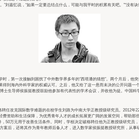
刘嘉忆说，“如果一定要总结点什么，可能与我平时的积累有关吧。”“没有诀
，第一次接触到困扰了中外数学界多年的“西塔潘的猜想”。两个月后，他突
果得到海内外科学家的权威认可。之后，他又给了这一悬而未决的公开问题一
学博士生导师侯振挺教授鼓励他参加有代表性的学术会议，并收他为徒。中国科
格聘任攻克国际数学难题的在校学生刘路为中南大学正教授级研究员。2012年
费资助和生活保障，为优秀青年人才的成长拓展更广阔的发展空间，帮助那些
，50万元用于改善生活条件。同时，学校决定破格聘任他为正教授级研究员，
养方案后，还将其作为青年教师后备人才，进入数学家侯振挺教授研究所，从事