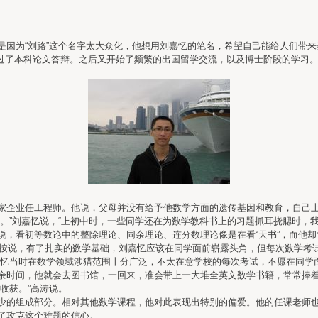
为“刘路”这个名字太大众化，他想用刘嘉忆的笔名，希望自己能给人们带来
通过了本科论文答辩。之后又开始了频繁的出国留学交流，以及博士阶段的学习
企业任工程师。他说，父母并没有给予他数学方面的遗传基因和教育，自己上
”刘嘉忆说，“上初中时，一些同学还在为数学教科书上的习题抓耳挠腮时，我
看初等数论中的整除理论、同余理论、连分数理论像是在看“天书”，而他却
按说，有了扎实的数学基础，刘嘉忆应该在同学面前崭露头角，但每次数学考试
嘉忆当时在数学领域涉猎范围十分广泛，不太在意学校的每次考试，不愿在同学
时间，他就会去图书馆，一回来，准会带上一大堆全英文数学书籍，常常捧着
收获。”高涛说。
的组成部分。相对其他数学课程，他对此表现出特别的偏爱。他的任课老师也
了攻克这个难题的信心。