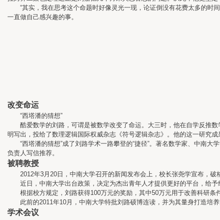
“其实，我在思考这个命题时好像灵光一现，论证倒没有花费太多的时间。”
一直做自己感兴趣的事。
改变命运
“西塔潘的猜想”
酷爱数学的刘路，可谓是被数学改变了命运。大三时，他在自学反推数学时
明写出，投给了数理逻辑国际权威杂志《符号逻辑杂志》。他的这一研究成
“西塔潘的猜想”成了刘路学术一路攀登的“捷径”。著名数学家、中南大
负责人写信推荐。
被聘教授
2012年3月20日，中南大学召开的新闻发布会上，校长张尧学宣布，破
近日，中南大学出台政策，决定为杰出青年人才提供更好的平台，给予经
根据校方规定，刘路获得100万元的奖励，其中50万元用于改善科研条件
此前的2011年10月，中南大学特批刘路硕博连读，并为其量身打造培
学术会议