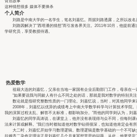
背后故事
这种猜想很多 媒体不要捧杀
个人简介
刘路是中南大学的一名学生，笔名刘嘉忆。而据刘路透露，之所以改名是因
刘路因解决了“西塔潘的猜想”而引发各界关注。2011年10月，他提前
学研究员，享受教授待遇。
热爱数学
祖籍大连的刘嘉忆，父亲在当地一家国有企业后勤部门工作，母亲在一家
“如果要说我与同龄人有什么不同之处的话，那就是我对数学的特别关注。
数论就是指研究整数性质的一门理论。刘嘉忆说，当时，对其他同学来说，
2008年，刘嘉忆以优异的成绩考上中南大学数学科学与计算技术学院。
我的演算过程太乱、解答不太标准，都影响加分。”而他的同学则认为，刘
刘嘉忆的同学高涛说，在课堂上，他并没有表现得与众不同，但每到课余
法来计算或解释。“我们当时都知道他对数学钻得很深，也知道他肯定会有所
大二时，刘嘉忆开始学习数理逻辑。数理逻辑是数学基础的一个不可缺少
拉姆齐二染色定理这正是刘嘉忆几个月来冥想苦思的问题。从此，他更坚定