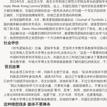
2011年5月，由北京大学、南京大学和浙江师范大学联合举办的逻辑学术会议在浙江师范大学举行，
imply Weak Konig Lemma”的报告。会上，刘嘉忆报告了他对目
力都没有解决。刘嘉忆的报告给这一悬而未决的公开问题一个否定式的回答，
正确性，只是鼓励他继续研究。但他已是倍受感动和鼓舞。
好消息随即而来，6月，数理逻辑国际权威杂志《Journal of Symboli
题的最终解决感到非常高兴，特别如你给出的如此漂亮的证明，请接受我对你的令
现了新大陆。Denis Hirschfeldt教授对文章中几处小细节进行了
说起解决这一问题要归溯到2010年8月，酷爱数理逻辑的刘嘉忆在学习反推
天，他突然想到用之前想到的一个方法稍作修改便可以证明这一结论，心脏都快蹦到
社会评价
《符号逻辑杂志》主编、逻辑学专家、芝加哥大学数学系教授邓尼斯•汉
论文审稿人芝加哥大学博士达米尔•扎法洛夫认为：“这是一个重要的结果
中国科学院李邦河等院士认为，刘嘉忆在大三时就已独立解决了重要的数
著名数学家、中南大学博士生导师侯振挺教授了解刘嘉忆的情况后，千方
背后故事
和众多理工科学生一样，刘路不太善于言谈。他说：“应试考试我并不擅
刘路是2008年参加高考，成绩为575分，超过辽宁省重点本科分数线5
己的学习成绩浮动比较大，语文比较弱，其他科差不多。不过父母对他的考
“我认为最好的学习方法是兴趣，只要有兴趣，就能迎难而上。不要太注重
在大学里，刘路的主要活动就是“看书、思考”。然而，他的专业成绩只位
上拿过400米和1000米冠军，他爱下棋，打乒乓球、羽毛球，也爱看电影。
中南大学博士生导师陈海波教授说，在他的印象中，刘嘉忆的思路与其他
这种猜想很多 媒体不要捧杀