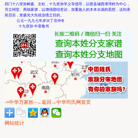
四门十八世孙树森、文柱，十九世孙学义等倡导，以密县城西谭湾村为中心，
另立祠堂、再续家谱，以增强团结意识，加重族人的木本水源的思想，达到承
前启后，发扬光大先祖业绩之目的。
公元一九九七年岁次丁丑仲冬
十九世孙 中君敬书
->中华万家姓
--→返回→中华司氏网首页
网站统计