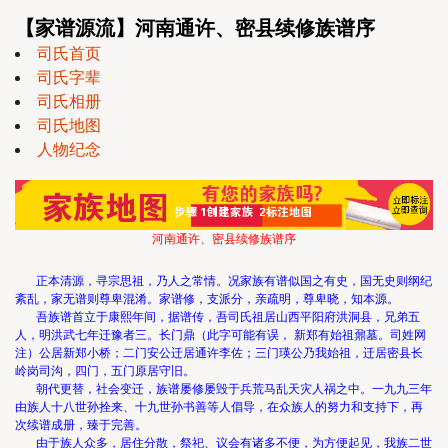
【家谱源流】河南通许、密县续修族谱序
司氏首页
司氏字辈
司氏相册
司氏地图
人物纪念
河南通许、密县续修族谱序
正本清源，寻宗思祖，乃人之常情。况家族有谱似国之有史，国无史则纲纪
紊乱，家无谱则尊卑混淆。家谱修，支派分，亲疏明，尊卑晓，知本源。
吾族谱首立于康熙年间，据谱传，吾司氏祖居山西平阳府洪洞县，兄弟五
人，明洪武七年迁豫者三。长门鼎（此字可能有误， 新郑有始祖鼐墓。司姓网
注）公居新郑小桥；二门安公迁居通许李佐；三门瑛公乃我始祖，迁居密县长
岭岗司沟，四门，五门原居守旧。
朝代更替，社会变迁，族谱屡修屡毁于兵荒马乱天灾人祸之中。一九九三年
由族人十八世孙拴来、十九世孙书善等人倡导，在众族人的努力和支持下，再
次续谱成册，臻于完善。
由于族人众多，居住分散，祭祀、议会有诸多不便，为方便起见，我族二世