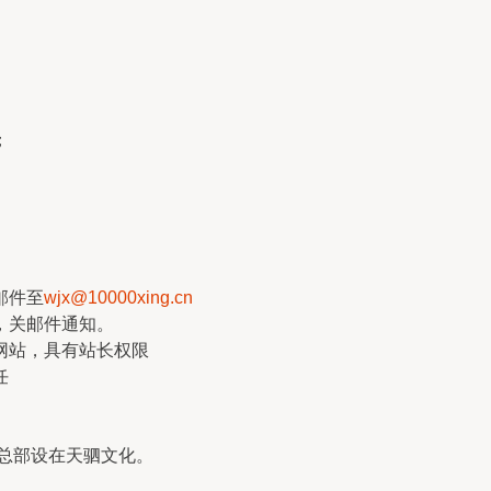
；
邮件至
wjx@10000xing.cn
，关邮件通知。
网站，具有站长权限
任
，总部设在天驷文化。