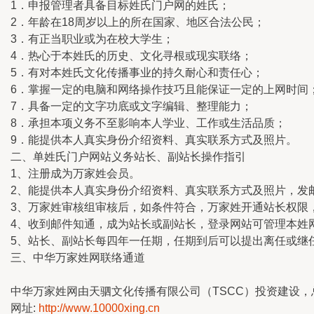
1．申报管理者具备目标姓氏门户网的姓氏；
2．年龄在18周岁以上的所在国家、地区合法公民；
3．有正当职业或为在校大学生；
4．热心于本姓氏的历史、文化寻根或现实联络；
5．有对本姓氏文化传播事业的持久耐心和责任心；
6．掌握一定的电脑和网络操作技巧且能保证一定的上网时间
7．具备一定的文字功底或文字编辑、整理能力；
8．承担本项义务不至影响本人学业、工作或生活品质；
9．能提供本人真实身份介绍资料、真实联系方式及照片。
二、单姓氏门户网站义务站长、副站长操作指引
1、注册成为万家姓会员。
2、能提供本人真实身份介绍资料、真实联系方式及照片，发
3、万家姓审核组审核后，如条件符合，万家姓开通站长权限
4、收到邮件知通，成为站长或副站长，登录网站可管理本姓
5、站长、副站长每四年一任期，任期到后可以提出离任或继
三、中华万家姓网联络通道
中华万家姓网由天驷文化传播有限公司（TSCC）投资建设
网址:
http://www.10000xing.cn