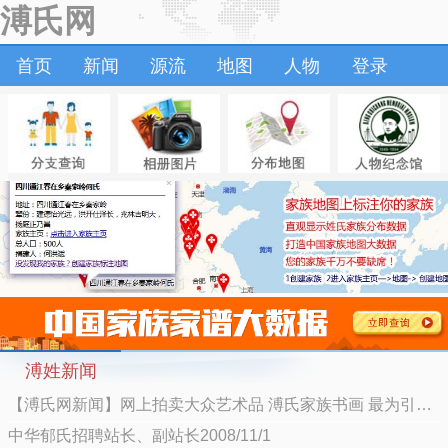
溥氏网
首页
新闻
源流
地图
人物
登录
溥姓新闻
【溥氏网新闻】网上拍卖大众艺术品 溥氏家族书画 最为引人注目2013/1/14
中华郁氏招聘站长、副站长2008/11/1