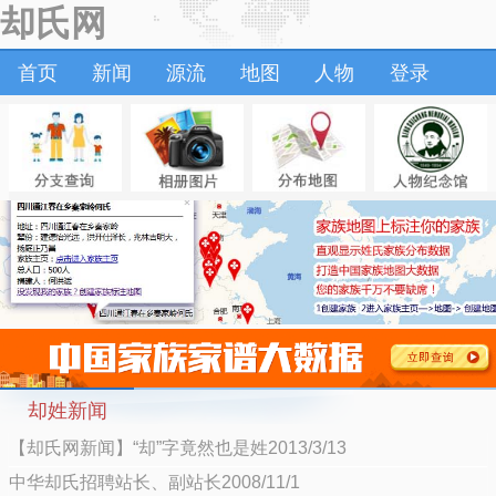
却氏网
首页
新闻
源流
地图
人物
登录
却姓新闻
【却氏网新闻】“却”字竟然也是姓2013/3/13
中华却氏招聘站长、副站长2008/11/1