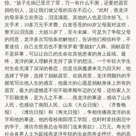
惊。“孩子生病已受尽了罪，万一有什么不测，还要把器官
捐给别人，这让我们做父母的实在不忍心。”此时，燕龙洋
的母亲呆立在旁边，泪流满面。其他的人也是泪水纷飞。5
次手术，10多万元手术费。白发苍苍的60岁父母面对这些，
整天以泪洗面；大姐31岁了，至今未嫁。可是为了争取父母
的同意，龙洋多次写纸条劝解他们，告诉他们相信科学，不
要迷信，自己去世后也不要张罗着“娶媳妇”入葬。捐献器官
不是坏事，可以让自己的生命在其他患者的身上延续。最
终，龙洋的家人理解并支持了孩子的想法。一个年轻大学生
对生命充满了深深的眷恋，但是当病魔袭来无力回天时，他
选择了平静，选择了捐献器官。在病房里，龙洋用颤抖的手
握笔写出他人生的感言，他最大的心愿是捐献身体上所有的
器官，最大的遗憾是不但不能孝顺年迈的父母，还给家人欠
下巨额债务，是为儿之不孝……燕龙洋的事迹，感动了山东
人民，也感动了南阳人民。山东《大众日报》、《齐鲁晚
报》、《潍坊日报》和《寿光日报》，争相传播燕龙洋的名
字和他的事迹。他的母校南阳理工学院，也时时牵挂困厄中
的学子。潍坊市慈善总会等部门送来善款2．2万元。寿光市
社会各界人士为延续燕龙洋年轻的生命而奔走呼吁。他的高