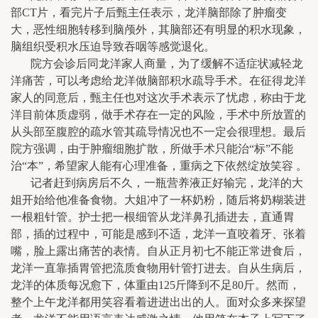
部CT片，看完片子后甄主任表示，龙洋脑部除了肿瘤变
大，恶性细胞转移到脑颅外，其脑部还有明显的积水现象，
脑组织受积水压迫导致吞咽等感觉退化。
院方会诊后同龙洋家人商量，为了缓解不适症状减轻龙
洋痛苦，可以考虑给龙洋做脑部积水疏导手术。在征得龙洋
家人的同意后，甄主任也对这次手术表示了忧虑，称由于龙
洋目前体质虚弱，做手术存在一定的风险，手术中所放置的
从头部至腹腔的疏水管其疏导情况也不一定会很理想。最后
院方强调，由于肿瘤细胞扩散，所做手术只能治“标”不能
治“本”，希望家人能有心理准备，重病之下依然绽放笑容 。
记者赶到病房后不久，一瓶营养液正好输完，龙洋的大
姐开始给他准备食物。大姐冲了一杯奶粉，随后将奶糊装进
一根粗针管。护士把一根细管从龙洋鼻孔插进去，直通胃
部，插的过程中，可能是感到不适，龙洋一直咬着牙、张着
嘴，脸上露出痛苦的表情。自从正月初七不能正常进食后，
龙洋一直靠插胃管把流质食物用针管打进去。自从生病后，
龙洋的体质每况愈下，体重由125斤降到不足80斤。然而，
整个上午龙洋都用笑容看着进进出出的人。面对众多来探望