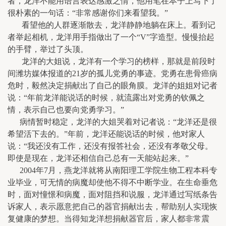
者，龙洋不能用语言表达感激之情，他用笔在本子上写下了
很朴素的一句话：“非常感谢你们来看望我。”
看望他的人群逐渐散去，龙洋静静地躺在床上。看到记
者举起相机，龙洋用手指做出了一个“V”字造型。慢慢抬起
的手臂，举过了头顶。
龙洋的大姐说，龙洋有一个学习的榜样，那就是前段时
间潍坊媒体报道的21岁的孤儿党勇的事迹。党勇在患骨癌病
危时，毅然决定捐献出了自己的眼角膜。龙洋的姐姐对记者
说：“年前龙洋能说话的时候，就流露出对党勇的钦佩之
情，表示自己也要向党勇学习。”
病情暂时稳定，龙洋的大姐哭着对记者说：“龙洋还是很
希望活下去的。”年前，龙洋还能说话的时候，他对家人
说：“我还没有工作，还没有报答社会，还没有孝敬父母。
即使是现在，龙洋还相信自己总有一天能站起来。”
2004年7月，燕龙洋就将从南阳理工学院生物工程本科专
业毕业，可无情的病魔却使他不得不中断学业。在生命垂危
时，面对憧憬和病魔，面对阻挡和说服，龙洋通过写纸条告
诉家人，表示愿意把自己的器官捐献出去，帮助别人实现恢
复健康的梦想。当得知龙洋想捐献器官后，家人都非常震