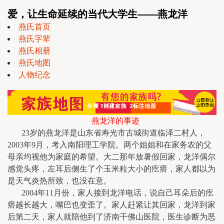
爱，让生命延续的当代大学生——燕龙洋
燕氏首页
燕氏字辈
燕氏相册
燕氏地图
人物纪念
燕龙洋的事迹
23岁的燕龙洋是山东省寿光市古城街道临泽二村人，
2003年9月，考入南阳理工学院。两个姐姐和在家务农的父
母亲均视他为家庭的希望。大二那年放暑假回家，龙洋偶尔
感觉头疼，左耳后侧生了个玉米粒大小的疙瘩，家人都以为
是天气炎热所致，也没在意。
2004年11月份，家人接到龙洋电话，说自己耳朵后的疙
瘩越长越大，嘴巴也变歪了。家人赶紧让其回家，龙洋到家
后第二天，家人就陪他到了济南千佛山医院，医生诊断为恶