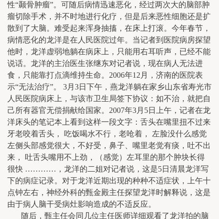
性“颞骨肿瘤”。可随后病情迅速恶化，经过两次大的脑部肿
瘤切除手术，并不时地进行化疗，但是后来恶性细胞还是扩
散到了大脑。难受起来浑身抽搐，在床上打滚。今年春节，
病情恶化的龙洋是在人民医院过年。当记者到医院病房探望
他时，龙洋虚弱地躺在病床上，只能用右耳听声，已经不能
说话。龙洋的主治医生张继东对记者说，现在病人无法进
食，只能靠打点滴维持生命。2006年12月，济南的医院表
示“无法治疗”。 3月3日下午，燕龙洋躺在家乡山东省寿光市
人民医院病床上，与该市卫生局签下协议：如不治，就把自
己所有器官无偿捐献给国家。2007年3月5日上午，记者在龙
洋床头的笔记本上看到这样一段文字：舌头在嘴里扭不过来
牙老咬着舌头， 吃饭喝水不行，老呛着， 左脸没什么感觉
左侧头部感觉很大，不好受，鼻子、嘴里老觉有痰，吐不出
来， 吐舌头嘴用不上劲，（感觉）左耳里的那个肿块长得
很快 …………，龙洋的二姐对记者说，这是5日清晨龙洋写
下的病症记录。对于龙洋近期出现的种种不适症状，上午十
点钟左右，神经外科的甄金殿主任探望龙洋时解释说，这是
由于病人脑干受病灶影响造成的不适反应。
随后，甄主任会同几位主任医师详细观看了龙洋拍的脑