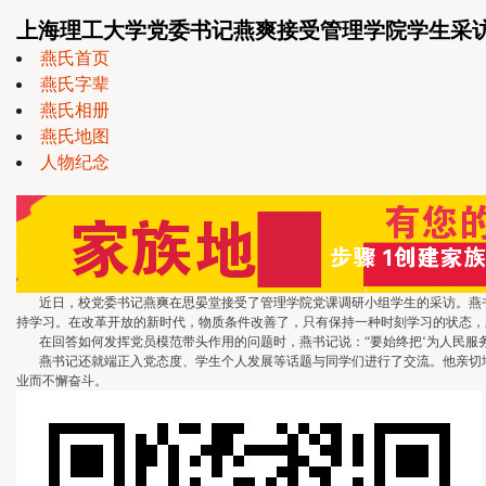
上海理工大学党委书记燕爽接受管理学院学生采
燕氏首页
燕氏字辈
燕氏相册
燕氏地图
人物纪念
近日，校党委书记燕爽在思晏堂接受了管理学院党课调研小组学生的采访。燕书记
持学习。在改革开放的新时代，物质条件改善了，只有保持一种时刻学习的状态，
在回答如何发挥党员模范带头作用的问题时，燕书记说：“要始终把‘为人民服务
燕书记还就端正入党态度、学生个人发展等话题与同学们进行了交流。他亲切地
业而不懈奋斗。