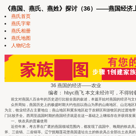
《燕国、燕氏、燕姓》探讨（36）——燕国经济
燕氏首页
燕氏字辈
燕氏相册
燕氏地图
人物纪念
36 燕国的经济——农业
编者： hbyc燕飞 本文未经许可，不得转
前文对燕国八百余年的历史进行比较全面的叙述，本篇开始对燕国的经济与文化
众所周知，燕国历史上的极盛时期大约包括以燕山为界的山南地区、山北地区和
为主，牧业经济占主要地位；燕山地区和冀东地区处于农耕区和游牧区的过渡地带
门比较齐全。西周至战国时期的燕国经济就是在这一基础之上继续存在并获得发展
一、铁农具的普遍使用
近些年来，考古界在广袤的燕国领域范围内，都发现了战国中、晚期的铁农具。
斧、三齿镐、二齿镐等。辽宁抚顺莲花堡燕国遗址出土的铁农具占全部出土农具的