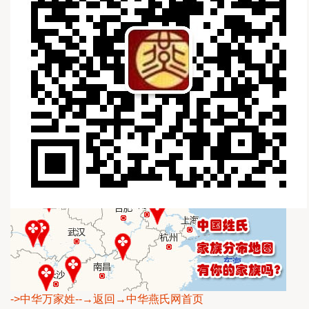
->中华万家姓
--→返回→中华燕氏网首页