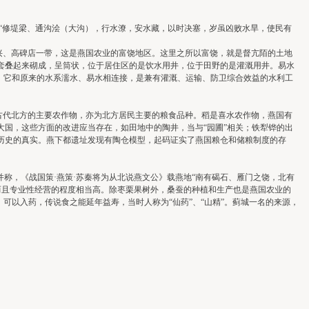
“修堤梁、通沟浍（大沟），行水潦，安水藏，以时决塞，岁虽凶败水旱，使民有
、高碑店一带，这是燕国农业的富饶地区。这里之所以富饶，就是督亢陌的土地
套叠起来砌成，呈筒状，位于居住区的是饮水用井，位于田野的是灌溉用井。易水
，它和原来的水系濡水、易水相连接，是兼有灌溉、运输、防卫综合效益的水利工
古代北方的主要农作物，亦为北方居民主要的粮食品种。稻是喜水农作物，燕国有
国，这些方面的改进应当存在，如田地中的陶井，当与“园圃”相关；铁犁铧的出
历史的真实。燕下都遗址发现有陶仓模型，起码证实了燕国粮仓和储粮制度的存
称，《战国策·燕策·苏秦将为从北说燕文公》载燕地“南有碣石、雁门之饶，北有
而且专业性经营的程度相当高。除枣栗果树外，桑蚕的种植和生产也是燕国农业的
可以入药，传说食之能延年益寿，当时人称为“仙药”、“山精”。蓟城一名的来源，