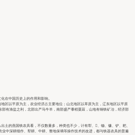
文化在中国历史上的作用和影响。
地区以平原为主，农业经济占主要地位；山北地区以草原为主，辽东地区以平原
东部有渔盐之利，北部出产马牛羊，南部盛产黍稻粟菽，山地有铜铁矿冶，经济部
出土的燕国铁农具看，不仅数量多，种类也不少，计有犁、、锄、镰、铲、耙、
农业中深耕细作、犁耕、中耕、整地保墒等操作技术的改进，都与铁器农具的普遍