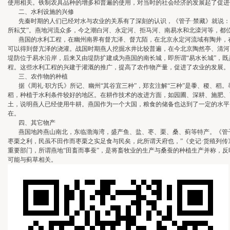
使用相关。铁制农具品种的增多和普遍的使用，对当时的社会经济的发展起了促进
二、水利设施的兴修
先秦时期的人们已经对水与农业的关系有了深刻的认识，《管子·禁藏》就说：“
所耘艾”。燕地河流众多，今之潮白河、永定河、拒马河、南易水和北滦河等，都
燕国的水利工程，在幽州南界有督亢泽、督亢陌，在北京永定河流域有陶井，在
可以得到督亢泽的浇灌。战国时期燕人挖掘水井比较普遍，在今北京陶然亭、清河
堤防位于易水沿岸，后来又由堤防扩建成为燕国的南长城，即所谓“易水长城”，
程。这些水利工程的兴建于灌溉的推广，提高了农作物产量，促进了农业的发展
三、农作物的种植
据《周礼·职方氏》所记、幽州“其谷宜三种”，郑玄注解“三种”是黍、稷、稻
稻，种植于水利条件较好的地区。在耕作技术的改进方面，如园圃、深耕、施肥、
土，说明燕人已经使用牛耕。燕国作为一个大国，粮食的储备也达到了一定的水平
在。
四、其它物产
燕国地跨燕山南北，东临渤海湾，盛产鱼、盐、枣、栗、桑、蓟等特产。《管子·
枣栗之利，民虽不田作而枣栗之实足食与民矣，此所谓天府也，”《史记·货殖列
重要部门，所谓燕地“田畜而事蚕”，是将畜牧业的生产与桑蚕的种植生产并称，反
可能与蓟草相关。