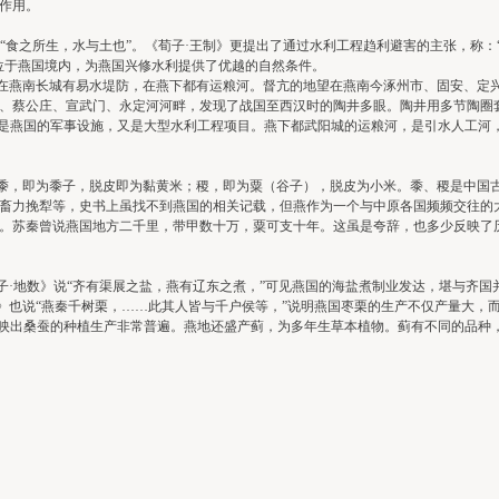
作用。
食之所生，水与土也”。《荀子·王制》更提出了通过水利工程趋利避害的主张，称：
位于燕国境内，为燕国兴修水利提供了优越的自然条件。
燕南长城有易水堤防，在燕下都有运粮河。督亢的地望在燕南今涿州市、固安、定兴
、蔡公庄、宣武门、永定河河畔，发现了战国至西汉时的陶井多眼。陶井用多节陶圈
既是燕国的军事设施，又是大型水利工程项目。燕下都武阳城的运粮河，是引水人工河
。
。黍，即为黍子，脱皮即为黏黄米；稷，即为粟（谷子），脱皮为小米。黍、稷是中国
畜力挽犁等，史书上虽找不到燕国的相关记载，但燕作为一个与中原各国频频交往的大
。苏秦曾说燕国地方二千里，带甲数十万，粟可支十年。这虽是夸辞，也多少反映了
地数》说“齐有渠展之盐，燕有辽东之煮，”可见燕国的海盐煮制业发达，堪与齐国并
传》也说“燕秦千树栗，……此其人皆与千户侯等，”说明燕国枣栗的生产不仅产量大，
映出桑蚕的种植生产非常普遍。燕地还盛产蓟，为多年生草本植物。蓟有不同的品种，