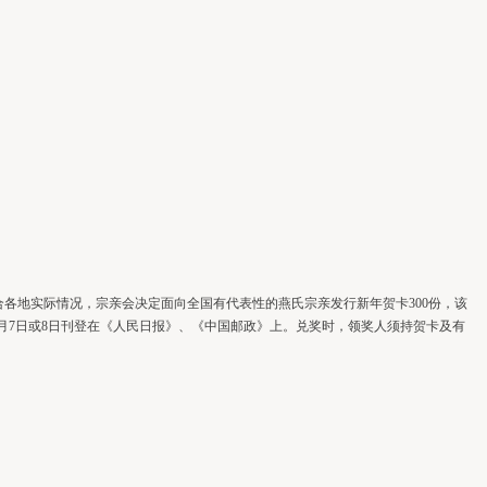
合各地实际情况，宗亲会决定面向全国有代表性的燕氏宗亲发行新年贺卡300份，该
2月7日或8日刊登在《人民日报》、《中国邮政》上。兑奖时，领奖人须持贺卡及有