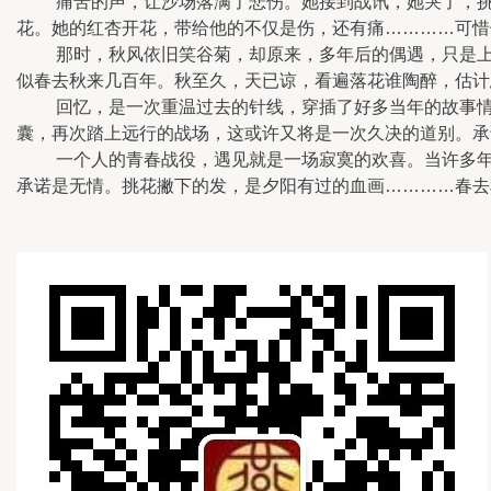
痛苦的声，让沙场落满了悲伤。她接到战讯，她哭了，挑花
花。她的红杏开花，带给他的不仅是伤，还有痛…………可惜
那时，秋风依旧笑谷菊，却原来，多年后的偶遇，只是上天
似春去秋来几百年。秋至久，天已谅，看遍落花谁陶醉，估计
回忆，是一次重温过去的针线，穿插了好多当年的故事情节
囊，再次踏上远行的战场，这或许又将是一次久决的道别。承
一个人的青春战役，遇见就是一场寂寞的欢喜。当许多年的
承诺是无情。挑花撇下的发，是夕阳有过的血画…………春