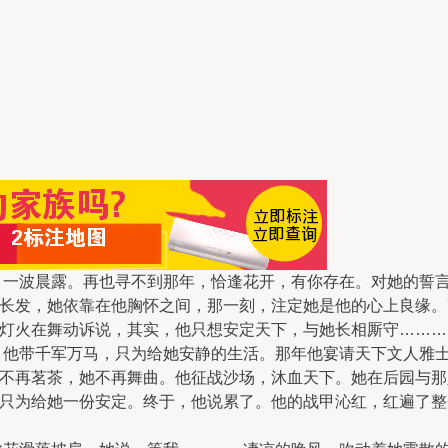
波晨露。再也寻不到那年，恰逢花开，有你存在。对她的誓言
长发，她依靠在他胸怀之间，那一刻，注定她是他的心上良缘。
灯火在舞动诉说，其实，他只想安定天下，与她长相厮守………
带千军万马，只为给她安静的生活。那年他宴请天下文人雅士
不再茗茶，她不再舞曲。他征战沙场，沐血天下。她在后园与那
只为给她一份安定。终于，他说累了。他的战甲沁红，红遍了整