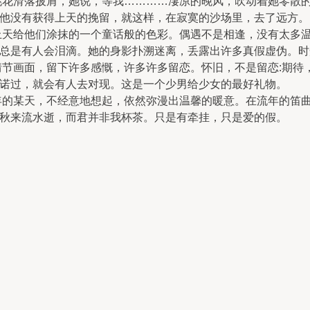
滑落披肩，她说，等我…………凄凉的晚风，吹动着她零散的
他没有获得上天的挽留，就这样，在寂寞的沙场里，去了远方。
给他们涂抹的一个童话般的色彩。偶遇不是相逢，没有太多温
总是有人会泪滴。她的身影扑溯迷离，丢露出许多真假虚伪。时
画面，留下许多感慨，许多许多留恋。怀旧，不是留恋:期待，
诺过，就会有人去对现。这是一个少男给少女的最好礼物。
某天，不经意地想起，依然弥漫出温馨的暖意。在流年的笛曲
去秋来流水逝，而君并非我杯茶。只是有牵挂，只是爱的假。