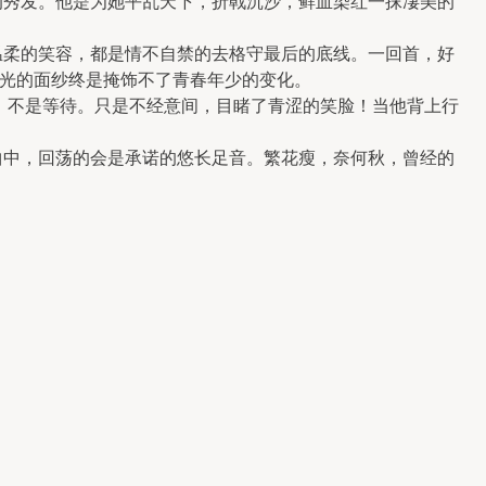
秀发。他是为她平乱天下，折戟沉沙，鲜血染红一抹凄美的
柔的笑容，都是情不自禁的去格守最后的底线。一回首，好
光的面纱终是掩饰不了青春年少的变化。
不是等待。只是不经意间，目睹了青涩的笑脸！当他背上行
中，回荡的会是承诺的悠长足音。繁花瘦，奈何秋，曾经的