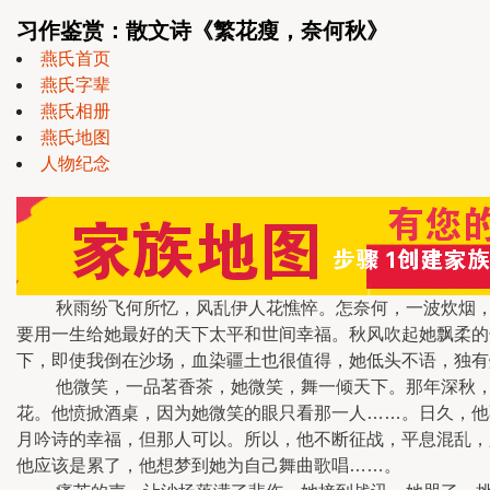
习作鉴赏：散文诗《繁花瘦，奈何秋》
燕氏首页
燕氏字辈
燕氏相册
燕氏地图
人物纪念
秋雨纷飞何所忆，风乱伊人花憔悴。怎奈何，一波炊烟，一
要用一生给她最好的天下太平和世间幸福。秋风吹起她飘柔的
下，即使我倒在沙场，血染疆土也很值得，她低头不语，独有
他微笑，一品茗香茶，她微笑，舞一倾天下。那年深秋，他
花。他愤掀酒桌，因为她微笑的眼只看那一人……。日久，他
月吟诗的幸福，但那人可以。所以，他不断征战，平息混乱，
他应该是累了，他想梦到她为自己舞曲歌唱……。