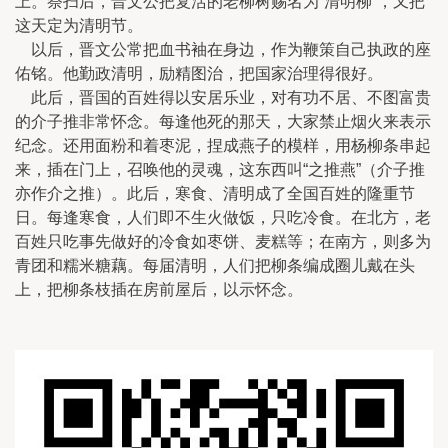
上。祭扫后，晋文公把复活的老柳树赐名为“清明柳”，又把
这天定为清明节。
以后，晋文公常把血书袖在身边，作为鞭策自己执政的座
佑铭。他勤政清明，励精图治，把国家治理得很好。
此后，晋国的百姓得以安居乐业，对有功不居、不图富贵
的介子推非常怀念。每逢他死的那天，大家禁止烟火来表示
纪念。还用面粉和着枣泥，捏成燕子的模样，用杨柳条串起
来，插在门上，召唤他的灵魂，这东西叫“之推燕”（介子推
亦作介之推）。此后，寒食、清明成了全国百姓的隆重节
日。每逢寒食，人们即不生火做饭，只吃冷食。在北方，老
百姓只吃事先做好的冷食如枣饼、麦糕等；在南方，则多为
青团和糯米糖藕。每届清明，人们把柳条编成圈儿戴在头
上，把柳条枝插在房前屋后，以示怀念。