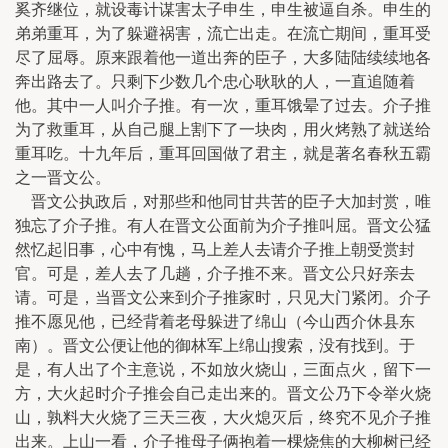
奚齐继位，就设毒计谋害太子申生，申生被逼自杀。申生的
弟弟重耳，为了躲避祸害，流亡出走。在流亡期间，重耳受
尽了屈辱。原来跟着他一道出奔的臣子，大多陆陆续续地各
奔出路去了。只剩下少数几个忠心耿耿的人，一直追随着
他。其中一人叫介子推。有一次，重耳饿晕了过去。介子推
为了救重耳，从自己腿上割下了一块肉，用火烤熟了就送给
重耳吃。十九年后，重耳回国做了君主，就是著名春秋五霸
之一晋文公。
晋文公执政后，对那些和他同甘共苦的臣子大加封赏，唯
独忘了介子推。有人在晋文公面前为介子推叫屈。晋文公猛
然忆起旧事，心中有愧，马上差人去请介子推上朝受赏封
官。可是，差人去了几趟，介子推不来。晋文公只好亲去
请。可是，当晋文公来到介子推家时，只见大门紧闭。介子
推不愿见他，已经背着老母躲进了绵山（今山西介休县东
南）。晋文公便让他的御林军上绵山搜索，没有找到。于
是，有人出了个主意说，不如放火烧山，三面点火，留下一
方，大火起时介子推会自己走出来的。晋文公乃下令举火烧
山，孰料大火烧了三天三夜，大火熄灭后，终究不见介子推
出来。上山一看，介子推母子俩抱着一棵烧焦的大柳树已经