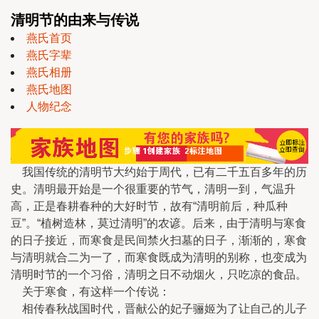
清明节的由来与传说
燕氏首页
燕氏字辈
燕氏相册
燕氏地图
人物纪念
我国传统的清明节大约始于周代，已有二千五百多年的历
史。清明最开始是一个很重要的节气，清明一到，气温升
高，正是春耕春种的大好时节，故有“清明前后，种瓜种
豆”。“植树造林，莫过清明”的农谚。后来，由于清明与寒食
的日子接近，而寒食是民间禁火扫墓的日子，渐渐的，寒食
与清明就合二为一了，而寒食既成为清明的别称，也变成为
清明时节的一个习俗，清明之日不动烟火，只吃凉的食品。
关于寒食，有这样一个传说：
相传春秋战国时代，晋献公的妃子骊姬为了让自己的儿子