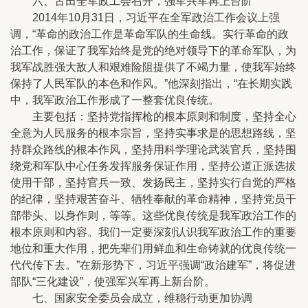
六、古田全军政工会召开，强军兴军再上台阶
2014年10月31日，习近平在全军政治工作会议上强
调，“革命的政治工作是革命军队的生命线。实行革命的政
治工作，保证了我军始终是党的绝对领导下的革命军队，为
我军战胜强大敌人和艰难险阻提供了不竭力量，使我军始终
保持了人民军队的本色和作风。”他深刻指出，“在长期实践
中，我军政治工作形成了一整套优良传统。
主要包括：坚持党指挥枪的根本原则和制度，坚持全心
全意为人民服务的根本宗旨，坚持实事求是的思想路线，坚
持群众路线的根本作风，坚持用科学理论武装官兵，坚持围
绕党和军队中心任务发挥服务保证作用，坚持公道正派选拔
使用干部，坚持官兵一致、发扬民主，坚持实行自觉的严格
的纪律，坚持艰苦奋斗、牺牲奉献的革命精神，坚持党员干
部带头、以身作则，等等。这些优良传统是我军政治工作的
根本原则和内容。我们一定要深刻认识我军政治工作的重要
地位和重大作用，把先辈们用鲜血和生命铸就的优良传统一
代代传下去。”在新形势下，习近平强调“政治建军”，将促进
部队“三化建设”，使强军兴军再上新台阶。
七、国家安全委员会成立，维稳行动更加协调