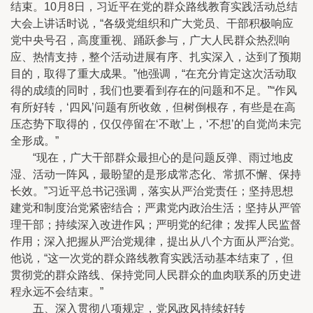
结束。10月8日，习近平在党的群众路线教育实践活动总结
大会上讲话时说，“各级党组织和广大党员、干部积极响应
党中央号召，高度重视、踊跃参与，广大人民群众热烈响
应、热情支持，整个活动进展有序、扎实深入，达到了预期
目的，取得了重大成果。”他强调，“在充分肯定这次活动取
得的成绩的同时，我们也要看到存在的问题和不足。”“作风
有所好转，‘四风’问题有所收敛，但树倒根存，有些是在高
压态势下取得的，仅仅停留在‘不敢’上，‘不想’的自觉尚未完
全形成。”
“现在，广大干部群众最担心的是问题反弹、雨过地皮
湿、活动一阵风，最盼望的是形成常态化、常抓不懈、保持
长效。”习近平总书记强调，落实从严治党责任；坚持思想
建党和制度治党紧密结合；严肃党内政治生活；坚持从严管
理干部；持续深入改进作风；严明党的纪律；发挥人民监督
作用；深入把握从严治党规律，提出从八个方面从严治党。
他说，“这一次党的群众路线教育实践活动基本结束了，但
贯彻党的群众路线、保持党同人民群众的血肉联系的历史进
程永远不会结束。”
五、深入贯彻八项规定，党风政风持续好转