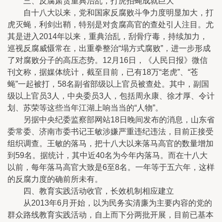
三、反腐肃贪重典治乱，打虎拍蝇成就巨大
自十八大以来，党和国家反腐败斗争力度明显加大，打
虎灭蝇，利剑出鞘，特别是对贪腐高官的查处引人注目。尤
其是进入2014年以来，重典治乱，刮骨疗毒，持续加力，
巡视反腐威慑常在，出重拳整治“塌方式腐败”，进一步形成
了对腐败分子的高压态势。12月16日，《人民日报》微信
刊文称，据媒体统计，截至目前，已有18万“老虎”、“苍
蝇”一起被打，58名副省部级以上官员被查处。其中，副国
级以上官员3人，中央委员3人，包括周永康、徐才厚、令计
划、苏荣等这些当年江湖上响当当的“人物”。
另据中央纪委监察部网站18日晚间发布的消息，山东省
委常委、济南市委书记王敏涉嫌严重违纪违法，目前正接受
组织调查。王敏的落马，把十八大以来落马高官的数量增加
到59名。据统计，其中近40名为今年内落马。而在十八大
以前，每年落马高官大致是6至8名。一年等于五六年，这样
的反腐力度的确前所未有。
四、教育实践活动收官，长效机制相应建立
从2013年6月开始，以为民务实清廉为主要内容的党的
群众路线教育实践活动，自上而下分两批开展，目前已基本