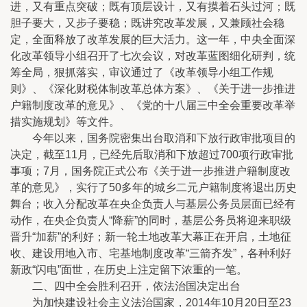
进，又有重点突破；既有顶层设计，又有摸着石头过河；既
胆子要大，又步子要稳；既讲究改革发展，又兼顾社会稳
定，全面释放了改革发展的巨大活力。这一年，中央全面深
化改革领导小组召开了七次会议，对改革蓝图细化研判，统
筹全局，狠抓落实，审议通过了《改革领导小组工作规
则》、《深化财税体制改革总体方案》、《关于进一步推进
户籍制度改革的意见》、《党的十八届三中全会重要改革举
措实施规划》等文件。
今年以来，国务院密集出台取消和下放行政审批项目的
决定，截至11月，已经先后取消和下放超过700项行政审批
事项；7月，国务院正式公布《关于进一步推进户籍制度改
革的意见》，实行了50多年的城乡二元户籍制度将退出历史
舞台；收入分配改革在央企负责人与基层公务员层面已经有
动作，在央企负责人“降薪”的同时，基层公务员将迎来职级
晋升“加薪”的利好；新一轮土地改革大幕正在开启，土地征
收、建设用地入市、宅基地制度改革“三箭齐发”，各种利好
新政“闪电”面世，在历史上注定留下浓重的一笔。
二、四中全会胜利召开，依法治国决定出台
为加快建设社会主义法治国家，2014年10月20日至23