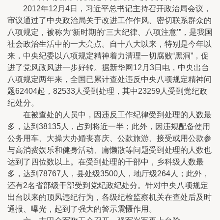
2012年12月4日，习近平总书记主持召开政治局会议，
审议通过了中央政治局关于改进工作作风、密切联系群众的
八项规定，被称为“新时期的‘三大纪律、八项注意’”，是我国
社会政治生活中的一大亮点。自十八大以来，特别是今年以
来，中央纪委以八项规定精神着力清理一切腐败“黑洞”，促
进了党风政风进一步好转。据新华网12月3日电，中央出台
八项规定两年来，全国已累计查处违反中央八项规定精神问
题62404起，82533人受到处理，其中23259人受到党纪政
纪处分。
在被查处的人员中，因违反工作纪律受到处理的人数最
多，达到38135人，占到将近一半；此外，因违规配备使用
公务用车、大操大办婚丧喜庆、公款旅游、接受或用公款参
与高消费娱乐和健身活动、庸懒散等问题受到处理的人数也
达到了四位数以上。在受到处理的干部中，乡科级人数最
多，达到78767人，县处级3500人，地厅级264人；此外，
还有2名省部级干部受到党纪政纪处分。针对中央八项规定
出台以来的顶风违纪行为，各级纪检监察机关在查处后及时
通报、曝光，起到了强大的警示震慑作用。