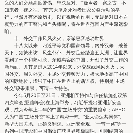
义的人们必须高度警惕、坚决反对。”“疑今者，察之古；不
知来者，视之往。”南京大屠杀死难者国家公祭活动的举
行，显然具有还原历史、以正视听的作用，无疑是对日本右
翼势力的严正警告和当头棒喝，将在世界范围内产生深远影
响。
十、外交工作风风火火，亲诚惠容感动世界
十八大以来，习近平等党和国家领导，内外双修，兼善
天下，频繁出访，风尘仆仆，外交足迹踏遍五大洲，让世界
看到了一个和蔼可亲、亲诚惠容的中国，开创了外交工作的
新局面。尤其是进入2014年以来，外交战线风风火火，大
国外交、周边外交、主场外交频频发力，极大地提高了中国
的国际地位，增强了中国在世界上的话语权。特别是“主场
外交”硕果累累，可谓一大特色。
今年5月20日至21日，亚洲相互协作与信任措施会议第
四次峰会(亚信峰会)在上海举办，习近平提出亚洲新安全
观，成为今年上半年的中国“主场外交”的重要篇章；APEC
又为中国“主场外交”添上了精彩一笔。“亚太命运共同体”、
新型大国关系、正确义利观、亚洲安全观、“一带一路”等一
系列中国理念和中国倡议广获世界积极回响。刚刚结束的