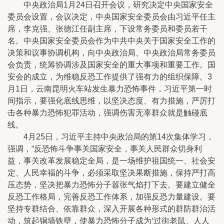
中央政治局1月24日召开会议，研究决定中央国家安全
委员会设置，会议决定，中央国家安全委员会由习近平任主
席，李克强、张德江任副主席，下设常务委员和委员若干
名。中央国家安全委员会作为中共中央关于国家安全工作的
决策和议事协调机构，向中央政治局、中央政治局常务委员
会负责，统筹协调涉及国家安全的重大事项和重要工作。国
安会的成立，为维稳反恐工作提供了强有力的组织保障。3
月1日，云南昆明火车站发生暴力恐怖事件，习近平第一时
间指示，要强化底线思维，以坚决态度、有力措施，严厉打
击各种暴力恐怖犯罪活动，强调伤害无辜群众就是触碰底
线。
4月25日，习近平主持中央政治局的第14次集体学习，
强调，“反恐怖斗争事关国家安全，事关人民群众切身利
益，事关改革发展稳定全局，是一场维护祖国统一、社会安
定、人民幸福的斗争，必须采取坚决果断措施，保持严打高
压态势，坚决把暴力恐怖分子嚣张气焰打下去。要建立健全
反恐工作格局，完善反恐工作体系，加强反恐力量建设。要
坚持专群结合、依靠群众，深入开展各种形式的群防群治活
动，筑起铜墙铁壁，使暴力恐怖分子成为‘过街老鼠、人人