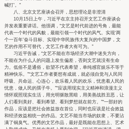
喊打’。”
八、北京文艺座谈会召开，思想理论是非澄清
10月15日上午，习近平在京主持召开文艺工作座谈会
并发表重要讲话。他强调，“文艺是时代前进的号角，最能
代表一个时代的风貌，最能引领一个时代的风气。实现‘两
个一百年’奋斗目标、实现中华民族伟大复兴的中国梦，文
艺的作用不可替代，文艺工作者大有可为。”
习近平告诫，“文艺不能在市场经济大潮中迷失方向，
不能在为什么人的问题上发生偏差，否则文艺就没有生命
力。低俗不是通俗，欲望不代表希望，单纯感官娱乐不等于
精神快乐。”“文艺工作者要想有成就，就必须自觉与人民同
呼吸、共命运、心连心，欢乐着人民的欢乐，忧患着人民的
忧患，做人民的孺子牛。”“应该用现实主义精神和浪漫主义
情怀观照现实生活，用光明驱散黑暗，用美善战胜丑恶，让
人们看到美好、看到希望、看到梦想就在前方。”“一部好的
作品，应该是把社会效益放在首位，同时也应该是社会效益
和经济效益相统一的作品。文艺不能当市场的奴隶，不要沾
满了铜臭气。优秀的文艺作品，最好是既能在思想上、艺术