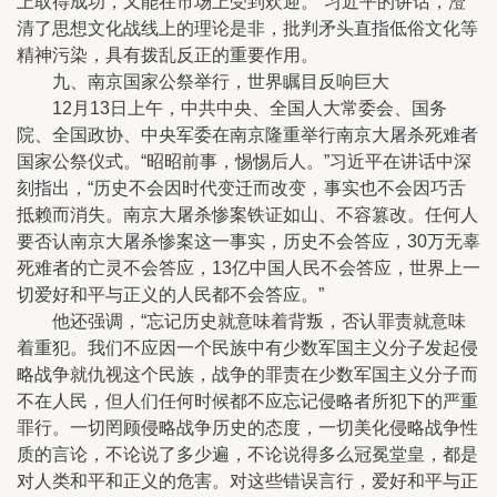
上取得成功，又能在市场上受到欢迎。”习近平的讲话，澄
清了思想文化战线上的理论是非，批判矛头直指低俗文化等
精神污染，具有拨乱反正的重要作用。
九、南京国家公祭举行，世界瞩目反响巨大
12月13日上午，中共中央、全国人大常委会、国务
院、全国政协、中央军委在南京隆重举行南京大屠杀死难者
国家公祭仪式。“昭昭前事，惕惕后人。”习近平在讲话中深
刻指出，“历史不会因时代变迁而改变，事实也不会因巧舌
抵赖而消失。南京大屠杀惨案铁证如山、不容篡改。任何人
要否认南京大屠杀惨案这一事实，历史不会答应，30万无辜
死难者的亡灵不会答应，13亿中国人民不会答应，世界上一
切爱好和平与正义的人民都不会答应。”
他还强调，“忘记历史就意味着背叛，否认罪责就意味
着重犯。我们不应因一个民族中有少数军国主义分子发起侵
略战争就仇视这个民族，战争的罪责在少数军国主义分子而
不在人民，但人们任何时候都不应忘记侵略者所犯下的严重
罪行。一切罔顾侵略战争历史的态度，一切美化侵略战争性
质的言论，不论说了多少遍，不论说得多么冠冕堂皇，都是
对人类和平和正义的危害。对这些错误言行，爱好和平与正