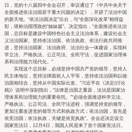
日，党的十八届四中全会召开，审议通过了《中共中央关于
全面推进依法治国若干重大问题的决定》，开辟了法治中国
的新天地。“依法治国决定”出台，与“全面深化改革”相得益
彰，堪称治国理政的“姊妹篇”。决定指出，“全面推进依法治
国，总目标是建设中国特色社会主义法治体系，建设社会主
义法治国家。坚持依法治国、依法执政、依法行政共同推
进，坚持法治国家、法治政府、法治社会一体建设，实现科
学立法、严格执法、公正司法、全民守法，促进国家治理体
系和治理能力现代化。”
实现这个总目标，必须坚持中国共产党的领导，坚持人
民主体地位，坚持法律面前人人平等，坚持依法治国和以德
治国相结合，坚持从中国实际出发。”习近平在《决定(讨论
稿)》说明中深刻指出，“法律是治国之重器，法治是国家治
理体系和治理能力的重要依托。”“必须全面推进科学立法、
严格执法、公正司法、全民守法进程，强调坚持党的领导，
更加注重改进党的领导方式和执政方式；依法治国，首先是
依宪治国；依法执政，关键是依宪执政”。全会还决定设立
国家宪法日，12月4日，我国人民迎来了首个国家宪法日。