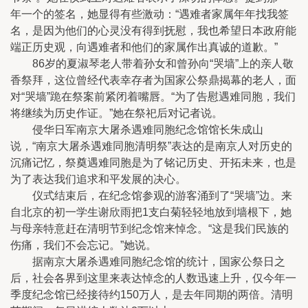
年一个的签名，她显得有些激动：“遇难者家属年年找我签
名，是因为他们的心灵没有得到抚慰，我也希望日本政府能
端正历史观，向遇难者和他们的家属作出真诚的道歉。”
86岁的夏淑琴老人带着孙女和曾孙向“哭墙”上的亲人敬
香祭拜，这位曾经代表幸存者为国家公祭鼎揭幕的老人，面
对“哭墙”跪在祭案前紧闭着嘴唇。“为了告慰遇难同胞，我们
将继续为历史作证。”她在祭祀后对记者说。
侵华日军南京大屠杀遇难同胞纪念馆馆长朱成山
说，“南京大屠杀遇难同胞清明祭”表达的是南京人对历史的
沉痛记忆，祭奠遇难同胞是为了铭记历史、开拓未来，也是
为了表达我们追求和平发展的决心。
仪式结束后，在纪念馆参观的游客涌到了“哭墙”边。来
自北京的初一学生谢欣雨把1支白菊轻轻地放到墙根下，她
与母亲特意赶在清明节到纪念馆来悼念。“这是我们民族的
伤痛，我们不会忘记。”她说。
据南京大屠杀遇难同胞纪念馆的统计，国家公祭日之
后，社会各界到这里来表达悼念的人数迅速上升，仅今年一
季度纪念馆已经接待约150万人，是去年同期的两倍。清明