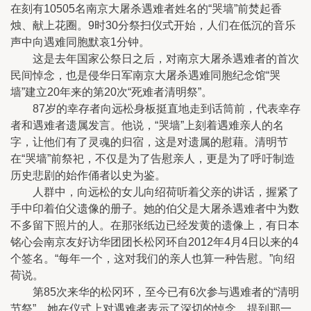
在刻有10505名南京大屠杀遇难者姓名的“哭墙”前焚起香
烛、献上花圈。9时30分祭扫仪式开始，人们在低沉的音乐
声中向遇难同胞默哀1分钟。
这是去年国家公祭日之后，对南京大屠杀遇难者的首次
民间悼念，也是侵华日军南京大屠杀遇难同胞纪念馆“哭
墙”建立20年来的第20次“死难者清明祭”。
87岁的幸存者向远松身板挺直地走到话筒前，代表幸存
者和遇难者遗属发言。他说，“哭墙”上刻着遇难亲人的名
字，让他们有了灵魂的归宿，这是对遗属的慰藉。清明节
在“哭墙”前祭祀，不仅是为了告慰亲人，更是为了呼吁制造
历史悲剧的始作俑者以史为鉴。
人群中，向远松的女儿向绍荷听着父亲的讲话，握紧了
手中印着伯父遗像的册子。她的伯父是大屠杀遇难者中为数
不多留下照片的人。在那张纸边已经发黄的遗像上，有日本
铭心会南京友好访华团团长松冈环自2012年4月4日以来的4
个签名。“每年一个，这对我们的亲人也算一种告慰。”向绍
荷说。
第85次来华的松冈环，至今已有6次参与遇难者的“清明
节祭”。她在仪式上对遇难者表示了深切的悼念。提到那一