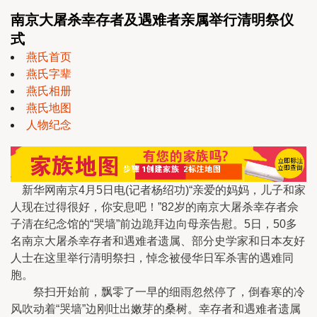
南京大屠杀幸存者及遇难者亲属举行清明祭仪
式
燕氏首页
燕氏字辈
燕氏相册
燕氏地图
人物纪念
新华网南京4月5日电(记者杨绍功)“亲爱的妈妈，儿子和家
人现在过得很好，你安息吧！”82岁的南京大屠杀幸存者佘
子清在纪念馆的“哭墙”前边跪拜边向母亲告慰。5日，50多
名南京大屠杀幸存者和遇难者遗属、部分史学家和日本友好
人士在这里举行清明祭扫，悼念被侵华日军杀害的遇难同
胞。
祭扫开始前，飘零了一早的细雨忽然停了，倒春寒的冷
风吹动着“哭墙”边刚吐出嫩芽的桑树。幸存者和遇难者遗属