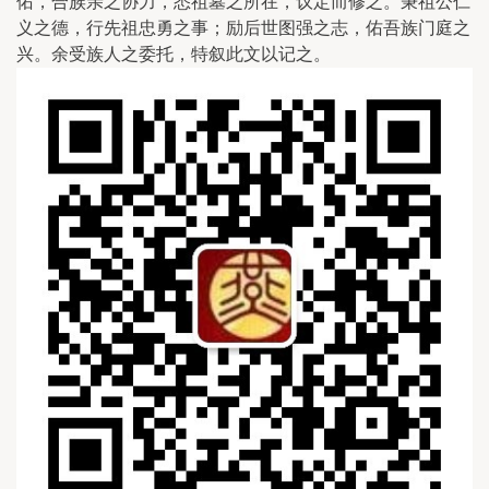
佑，合族亲之协力，悉祖墓之所在，议定而修之。秉祖公仁
义之德，行先祖忠勇之事；励后世图强之志，佑吾族门庭之
兴。余受族人之委托，特叙此文以记之。