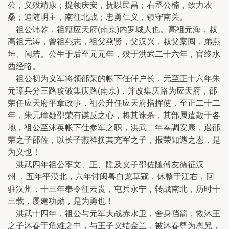
公，义殁靖康；提领庆安，抚以民昌；右丞公楠，致力农
桑；追随明主，南征北战；忠勇仁义，镇守南关。
祖公讳乾，祖籍应天府(南京)内罗城人也。高祖元海，叔
高祖元涛，曾祖燕志，祖父燕贤，父汉兴，叔父案囘，弟燕
坤、闻若。公生于后至元元年，殁于洪武二十六年，官终水
西经略。
祖公初为义军将领邵荣的帐下任仟户长，元至正十六年朱
元璋兵分三路攻破集庆路(南京)，并改集庆路为应天府，邵
荣任应天府平章政事，祖公升任应天府指挥使，至正二十二
年，朱元璋疑邵荣有谋反之心，将其诛杀，其部属遣散于各
地，祖公至沐英帐下仕参军之职，洪武二年奉調安康，遇邵
荣之子邵佐，以长子燕祥换其充军之子，报荣知遇之恩，是
为义也！
洪武四年祖公率文、正、陞及义子邵佐随傅友德征汉
州 ，五年平漠北，六年讨闽粤白龙草寇，休整于江右，回
驻汉州，十三年奉令征云贵，屯兵永宁，转战南北，历时十
三载，屡建功勋，是为勇也！
洪武十四年，祖公与元军大战赤水卫，舍身挡箭，救沐王
之子沐春于危难之中，与王子义结金兰，被沐春尊为恩兄，