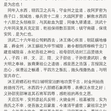
是为忠也！
同年入水西，辖四卫之兵马，守金州之盐道，改阿罗密为
燕子口，筑城池，修兵营十二座；大战阿罗密，解救水西四
十八部之头領格宗，与其歃血为盟，同修九驿通道。洪武十
六年同吴复兵克定苗，乾祖保得数百苗民；镇守南疆，保境
安民，是为仁也。
洪武二十六年祖公驾鹤西去，沐王痛心疾首，朝廷赐地修
墓，葬金州，沐王赐祖为毕节城隍，敕令都指挥柳楫于北门
建造城隍庙，永祀吾祖之神位，祖母邵氏诰封三品贤德夫
人，子四：祥、文、正、陞、义子邵佐，子孙世袭武职，食
大明之奉禄。族裔秉祖公之遗德，感皇恩之浩荡，言报国之
忠心，保漕运之畅通，平四方之叛乱，抛头颅撒热血，与明
室共存亡。
沐王府赠石柱书曰:辅明室治黔地功贯千古，封金州始燕
姓德传万代。水西四十八部赠石象两尊，表彝汉永世之好；
义孙邵宪邵琳送其石将军四尊，感乾祖的再生之恩。
天启五年，安邦彦起兵反明，火烧金州，祖墓被毁，实为
燕氏之不幸，使吾族之后蒙羞，今逢清平盛世，蒙祖宗之护