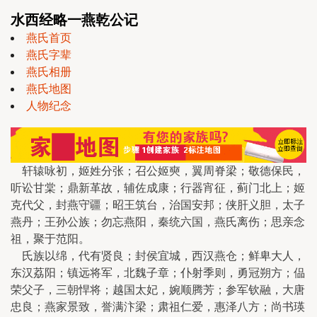
水西经略一燕乾公记
燕氏首页
燕氏字辈
燕氏相册
燕氏地图
人物纪念
轩辕咏初，姬姓分张；召公姬奭，翼周脊梁；敬德保民，
听讼甘棠；鼎新革故，辅佐成康；行器宵征，蓟门北上；姬
克代父，封燕守疆；昭王筑台，治国安邦；侠肝义胆，太子
燕丹；王孙公族；勿忘燕阳，秦统六国，燕氏离伤；思亲念
祖，聚于范阳。
氏族以绵，代有贤良；封侯宜城，西汉燕仓；鲜卑大人，
东汉荔阳；镇远将军，北魏子章；仆射季则，勇冠朔方；偘
荣父子，三朝悍将；越国太妃，婉顺腾芳；参军钦融，大唐
忠良；燕家景致，誉满汴梁；肃祖仁爱，惠泽八方；尚书瑛