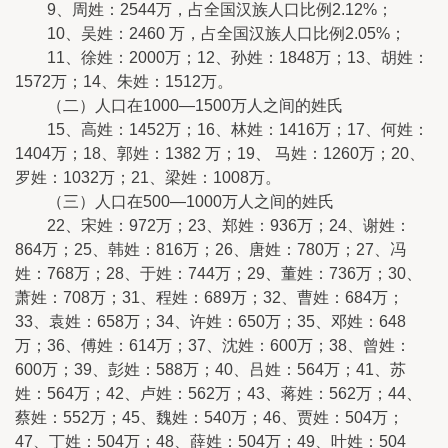
9、周姓：2544万，占全国汉族人口比例2.12%；
10、吴姓：2460 万，占全国汉族人口比例2.05%；
11、徐姓：2000万；12、孙姓：1848万；13、胡姓：
1572万；14、朱姓：1512万。
（二）人口在1000—1500万人之间的姓氏
15、高姓：1452万；16、林姓：1416万；17、何姓：
1404万；18、郭姓：1382 万；19、 马姓：1260万；20、
罗姓：1032万；21、梁姓：1008万。
（三）人口在500—1000万人之间的姓氏
22、宋姓：972万；23、郑姓：936万；24、谢姓：
864万；25、韩姓：816万；26、唐姓：780万；27、冯
姓：768万；28、于姓：744万；29、董姓：736万；30、
萧姓：708万；31、程姓：689万；32、曹姓：684万；
33、袁姓：658万；34、许姓：650万；35、邓姓：648
万；36、傅姓：614万；37、沈姓：600万；38、曾姓：
600万；39、彭姓：588万；40、吕姓：564万；41、苏
姓：564万；42、卢姓：562万；43、蒋姓：562万；44、
蔡姓：552万；45、魏姓：540万；46、贾姓：504万；
47、丁姓：504万；48、薛姓：504万；49、叶姓：504