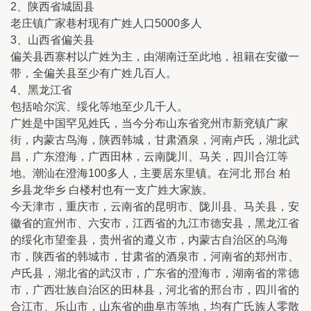
2、陕西省城固县
老庄镇广家巷村现有广姓人口5000多人
3、山西省偏关县
偏关县西寨村以广姓为主，由湖南迁至此地，祖籍在安徽一
带，全偏关县至少有广姓几百人。
4、黑龙江省
包括哈尔滨、绥化等地至少几千人。
广姓是中国罕见姓氏，当今分布山东省兖州市新兖镇广家
街，内蒙古鸟海，陕西韩城，甘肃酒泉，河南卢氏，湖北武
昌，广东澄海，广西田林，云南陇川、马关，四川合江等
地。潮汕在澄海100多人，主要居东里镇。在河北 邢台 柏
乡县龙华乡 白楼村也有一支广姓大家族。
今天津市，重庆市，云南省的昆明市、陇川县、马关县，安
徽省的宣州市、六安市，江西省的九江市德安县，黑龙江省
的绥化市望奎县，贵州省的遵义市，内蒙古自治区的乌海
市，陕西省的韩城市，甘肃省的酒泉市，河南省的郑州市、
卢氏县，湖北省的武汉市，广东省的澄海市，湖南省的常德
市，广西壮族自治区的田林县，河北省的邢台市，四川省的
合江市、乐山市，山东省的曲阜市等地，均有广氏族人零散