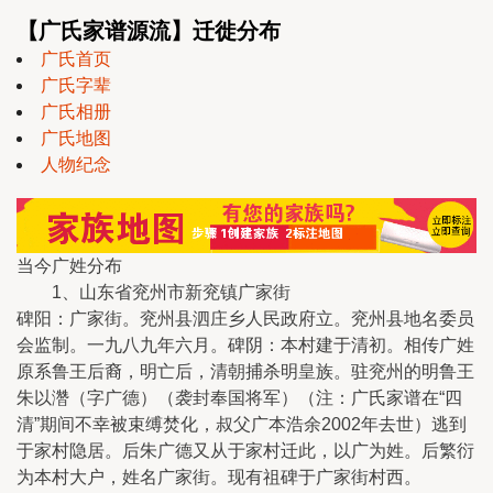
【广氏家谱源流】迁徙分布
广氏首页
广氏字辈
广氏相册
广氏地图
人物纪念
当今广姓分布
1、山东省兖州市新兖镇广家街
碑阳：广家街。兖州县泗庄乡人民政府立。兖州县地名委员
会监制。一九八九年六月。碑阴：本村建于清初。相传广姓
原系鲁王后裔，明亡后，清朝捕杀明皇族。驻兖州的明鲁王
朱以濳（字广德）（袭封奉国将军）（注：广氏家谱在“四
清”期间不幸被束缚焚化，叔父广本浩余2002年去世）逃到
于家村隐居。后朱广德又从于家村迁此，以广为姓。后繁衍
为本村大户，姓名广家街。现有祖碑于广家街村西。