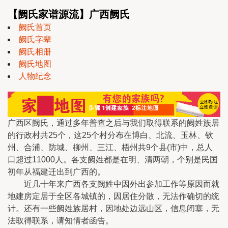
【阙氏家谱源流】广西阙氏
阙氏首页
阙氏字辈
阙氏相册
阙氏地图
人物纪念
广西区阙氏，通过多年普查之后与我们取得联系的阙姓族居
的行政村共25个，这25个村分布在博白、北流、玉林、钦
州、合浦、防城、柳州、三江、梧州共9个县(市)中，总人
口超过11000人。各支阙姓都是在明、清两朝，个别是民国
初年从福建迁出到广西的。
近几十年来广西各支阙姓中因外出参加工作等原因而就
地建房定居于全区各城镇的，因居住分散，无法作确切的统
计。还有一些阙姓族居村，因地处边远山区，信息闭塞，无
法取得联系，请知情者函告。