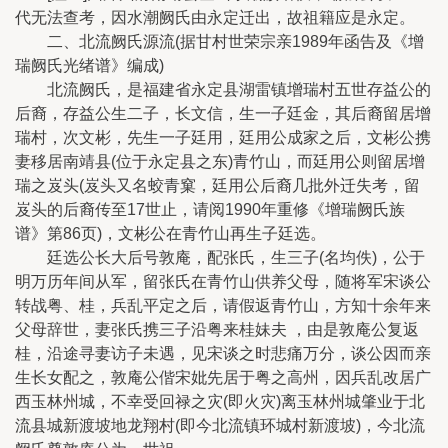
代无法查考，因水潮阙氏由永定迁出，故祖籍应是永定。
二、北流阙氏源流(据甘村世荣宗亲1989年函告及《增
瑞阙氏光绪谱》编成)
北流阙氏，是福建省永定县湖雷镇增瑞村五世存益公的
后裔，存益公生二子，长文信，生一子廷金，其后裔留居增
瑞村，次文彬，先生一子廷用，廷用公成家之后，文彬公携
妻移居南靖县(位于永定县之东)青竹山，而廷用公则留居增
瑞之岌头(岌头又名蛟青窠，廷用公后裔几批外迁失考，留
岌头的后裔传至17世止，请阅1990年重修《增瑞阙氏族
谱》第86页)，文彬公在青竹山再生子廷选。
廷选公长大后号敦庵，配张氏，生三子(名均佚)，公于
明万历年间从军，留张氏在青竹山供养父母，随将军宋谈公
转战粤、桂，兵乱平定之后，请假返青竹山，方知十余年来
父母辞世，妻张氏携三子沿粤来桂妹夫 ，由是敦庵公复返
桂，沿途寻妻访子未遇，见宋谈之时悲痛万分，谈公因而亲
生长女配之，敦庵公偕宋妣先居于粤之高州，因兵乱改居广
西玉林州城，不幸受回禄之灾(即火灾)离玉林州城肇业于北
流县城新渡坡地龙翔村(即今北流镇环城村新渡坡)，今北流