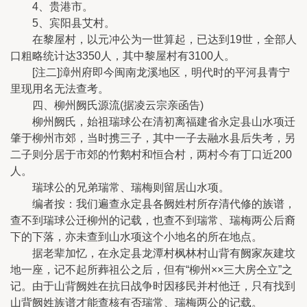
4、贵港市。
5、宾阳县艾村。
在黎屋村，以元冲公为一世算起，已达到19世，全部人
口粗略统计达3350人，其中黎屋村有3100人。
[注二]漳州府即今闽南龙溪地区，明代时的平河县青宁
里现用名无法查考。
四、柳州阙氏源流(据凌云宗亲函告)
柳州阙氏，始祖瑞球公在清初离福建省永定县山水项迁
肇于柳州市郊，当时携三子，其中一子去融水县后失考，另
二子则分居于市郊的竹鹅村和恒合村，两村今有丁口近200
人。
瑞球公的兄弟瑞常、瑞梅则留居山水项。
编者按：我们遍查永定县各阙姓村所存清代修的族谱，
查不到瑞球公迁柳州的记载，也查不到瑞常、瑞梅两公后裔
下的下落，亦未查到山水项这个小地名的所在地点。
据老辈加忆，在永定县龙潭村枫林村山背有阙家灰建坟
地一座，记不起所葬祖公之后，但有“柳州××三大房仝立”之
记。由于山背阙姓在抗日战争时因移民并村他迁，只有找到
山背阙姓族谱才能查核有否瑞常、瑞梅两公的记载。