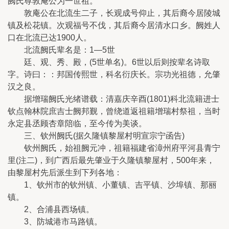
阙氏尊敦庵公为一世祖。
敦庵公在北流生二子，长观成号仰止，其后裔今居陵城
镇及松花镇。次观福号不伐，其后裔今居清水口乡。阙姓人
口在北流已达1900人。
北流阙氏辈名是：1—5世
廷、观、秀、殿，(5世单名)。6世以后则按辈名诗取
字。诗曰：：邦国传熙世，科名衍庆长。宗功光祖德，允肇
汉之良。
据增瑞阙氏光绪谱载：清嘉庆辛酉(1801)科北流籍进士
钦点翰林院庶吉士阙邦觐，曾绕道返祖籍增瑞村祭祖，当时
永定县丞顾杏章陪临，至今传为美谈。
三、钦州阙氏(据久隆镇黎屋村明宣宗宁函告)
钦州阙氏，始祖阙元冲，祖籍福建省漳州府平河县青宁
里(注二)，到广西后最先肇业于久隆镇黎屋村，500年来，
由黎屋村先后派生到下列各地：
1、钦州市的钦州镇、小董镇、吉平镇、沙埠镇、那丽
镇。
2、合浦县西场镇。
3、防城港市马路镇。