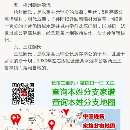
五、梧州阙姓源流
梧州阙氏，是永定县元辅公的后裔，明代，5世存盛公
离增瑞村，明代后期，子孙陆续迁回增瑞村岗寨背，惟9世
一真公的子孙仍留居永定县城内学前及东门街，民国初，19
世日章公弃儒从商，经营建条水烟客商梧州，后子孙落籍梧
州。
六、三江阙氏
三江阙氏，是永定县元辅公长房存盛公的子孙，世居于
罗坝的沙十坝，1930年左右因经营建条水烟亭公客商三江
富禄镇而落籍当地的。