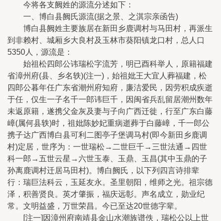
今将各支阙姓的源流分述如下：
一、博白县阙氏源流(据之景、之淇宗亲函告)
博白县阙姓主要族居在新田乡鹿调村与马田村，再派生
到非赖村、城厢乡大良村及玉林市葵阳镇龙口村，总人口
5350人，源流是：
始祖松四郎公讳瑞松字流芳，明已酉科举人，原籍福建
省漳州府(县、乡名轶)(注一)，始祖妣王大宜人葬福建，松
四郎公暮年任广东省潮州府知府，廉洁爱民，因劳积成疾逝
于任，仅生一子名千一郎讳巨千，因闽省兵乱留居潮州数年
未返原籍，遂携父金灰及妻与子向广西迁徙，行至广东白藤
嶂(属何县轶)时，祖妣陈妙妃重病逝葬于白藤嶂，千一郎公
携子达广西博白县可利二图亭子堡调马村(即今新田乡鹿调
村)定居，世序为：一世瑞松→二世巨千→三世法通→四世
科一郎→五世云星→六世玉泰、玉鼎、玉昌(其中玉鼎的子
孙离鹿调村迁居马田村)。博白阙氏，以下列四言诗排辈
行：瑞巨法科云，玉延友永。圣里朝阳，维师之光。祖宗德
泽，积善贤良。英才肇振，福庆远彰。声名成立，勋业纪
常。文明益盛，万世荣昌。今已至达20世德字辈。
[注一]因漳州府南靖县金山水潮族谱佚，瑞松公以上世