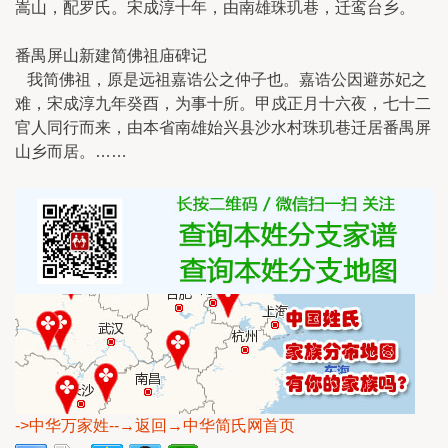
嵩山，配罗氏。宋成淳十年，由南雄珠玑巷，迁鸾台乡。
番禺屏山新建简佛祖庙碑记
我简佛祖，原是远祖嘉诰公之仲子也。嘉诰公因避苏妃之
难，宋成淳九年癸酉，为事十所。甲戍正月十六夜，七十二
官人同行而来，由本省南雄始兴县沙水村珠玑巷迁居番禺屏
山乡而居。……
->中华万家姓
--→返回→中华简氏网首页