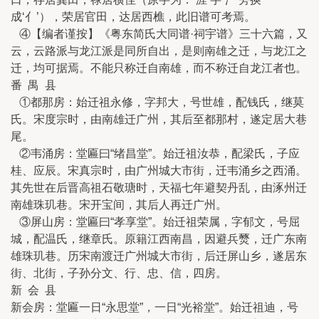
成‘亻’），荣居官田，达居西樵，此旧谱可考焉。
④【编者谨按】《粤东简氏大同谱·祠宇谱》三十六篇，又
云，云路派与龙江派是同所自出，是则南雄之迁，与龙江之
迁，均可据焉。不能只称迁自南雄，而不称迁自龙江者也。
番 禺 县
①都那房：始迁祖永修，字邦大，号世雄，配钱氏，继莫
氏。宋度宗时，由南雄迁广州，其后至都那村，遂定居大巷
尾。
②韦涌房：堂匾曰“绪昌堂”。始迁祖汝恭，配梁氏，子应
桂、应辰。宋真宗时，由广州城大市街，迁韦涌乡之西涌。
其先世在后晋高祖石敬瑭时，天福七年避契丹乱，由涿州迁
南雄珠玑巷。宋开宝间，其后人再迁广州。
③屏山房：堂匾曰“孝享堂”。始迁祖荣属，字郁文，号屈
城，配温氏，继章氏。原籍江西南昌，因避兵燹，迁广东南
雄珠玑巷。历宋南渡迁广州城大市街，后迁屏山乡，遂居东
街、北街，子孙分文、行、忠、信，四房。
新 会 县
新会房：堂匾一日“永思堂”，一日“光裕堂”。始迁祖迪，号