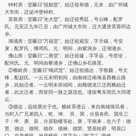
钟村房：堂匾日“祖贻堂”。始迁祖有德，元末，由广州城
大市街，迁泌冲堡钟村。
芙蓉房：堂匾日“光大堂”。始迁祖秀廷，号云峰，配罗
氏。元至正九年己丑，由广州城大市街，迁大通堡芙蓉冈边
乡。
湖涌房：堂匾日“万福堂”。始迁祖观安，字天锡，号安
叟，配罗氏，继邓氏。元、明间，由紫洞乡，迁湖涌乡。
佛山房：堂匾日“二善堂”。始迁祖璇，字孚远，号世珍，
配何氏。元、明间由黎涌乡，迁佛山乡石路里。
②樵岭房，堂匾日“绳武堂”。始迁祖德达，字敦颖，号文
锋，配赵氏。一云元末明初间，由南雄迁南海县西樵云路
乡，此始迁者。一云明末崇祯间，由顺德龙江迁西樵始迁
者，此次迁者，而皆同一脉之源流也。谨按粤东简氏大同谱
云。
③德达，远祖庚次子也。樵岭系谱云，来自南雄珠玑巷，
当时入广兄弟四人，乾、坤、 艮、巽，分居各邑。巽生三
子：申、庚、辰，分居勒楼等处。庚，字南来，生六子：德
贤、德达、德明、德存、德禄、德荣。贤居桂府，明居口
口，存居龚田，禄居横侄（原字为：‘涯’字‘氵’旁换