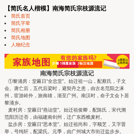
【简氏名人楷模】南海简氏宗枝源流记
简氏首页
简氏字辈
简氏相册
简氏地图
人物纪念
南海简氏宗枝源流记
①黎涌房：堂匾日“全忠堂”。始迁祖一山，配蔡氏，子文
会。唐亡后，五代后梁时，避契丹之患，由古名范阳之涿
州，宦游岭外，旅南雄，渐至广州。南汉时，命子文会卜居
黎涌乡。
麦村房：堂匾日“燕诒堂”。始迁祖俊卿，配陈氏，宋代溯
范阳历迁否，由福建南剑州，迁广东西樵麦村。
盐步房：堂匾日“思本堂”。始迁祖尚和，字顺芝，又字晋
举，号纯轩，配梁氏。元季，由广州城大市街迁盐步乡。