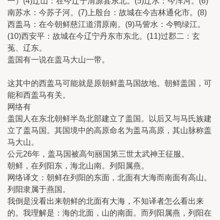
一）(4)辽山：在今辽宁清源县东北。(5)辽水：今浑河。(6)
南苏水：今苏子河。(7)上殷台：故城在今吉林通化市。(8)
西盖马：在今朝鲜慈江道渭原南。(9)马訾水：今鸭绿江。
(10)西安平：故城在今辽宁丹东市东北。(11)过郡二：玄
菟、辽东。
盖国有一说在盖马大山一带。
这其中的西盖马可能就是原朝鲜盖马国故地。朝鲜盖国，可
能和西盖马有关。
网络有
盖国人在东北朝鲜半岛北部建立了盖国。以后又与马氏族建
立了盖马国。其国境中的高原命名为盖马高原，其山脉称盖
马大山。
公元26年，盖马国被高句丽国第三世太武神王征服。
朝鲜，在列阳东，海北山南。列阳属燕。
网络译文：朝鲜在列阳的东面，北面有大海而南面有高山。
列阳隶属于燕国。
我倒是没看出来朝鲜的北面有大海，不知译者怎么看出来
的。我理解是：海的北面，山的南面。而列阳属燕，列阳在