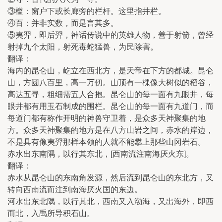
③槛：窗户下或长廊旁的栏杆。这里指井栏。
④百：并非实数，而是言其多。
⑤夷羿，即后羿，神话传说中的英雄人物，善于射箭，曾经
射掉九个太阳，射死毒蛇猛兽，为民除害。
翻译：
海内的昆仑山，屹立在西北方，是天帝在下方的都城。昆仑
山，方圆八百里，高一万仞。山顶有一棵像大树似的稻谷，
高达五寻，粗细需五人合抱。昆仑山的每一面有九眼井，每
眼井都有用玉石制成的围栏。昆仑山的每一面有九道门，而
每道门都有称作开明的神兽守卫着，是众多天神聚集的地
方。众多天神聚集的地方是在八方山岩之间，赤水的岸边，
不是具有像夷羿那样本领的人就不能攀上那些山冈岩石。
赤水出东南隅，以行其东北，[西南流注南海厌火东]。
翻译：
赤水从昆仑山的东南角发源，然后流到昆仑山的东北方，又
转向西南流而注到南海厌火国的东边。
河水出东北隅，以行其北，西南又入渤海，又出海外，即西
而北，入禹所导积石山。