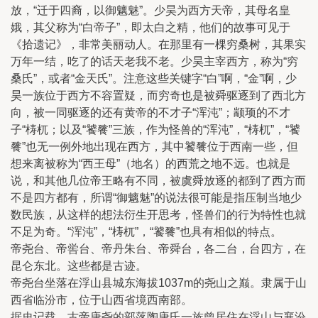
放，“迁于四裔，以御魑魅”。少昊为西方天帝，其母名皇
娥，其父称为“白帝子”，即太白之精，他们的故事可见于
《拾遗记》，非常美丽动人。在那里有一棵穷桑树，其果实
万年一结，吃了的话天老我不老。少昊主宰西方，称为“穷
桑氏”，或者“金天氏”。注意这些关键字“白”啊，“金”啊，少
昊一族位于西方不容置疑，而穷奇也是被舜驱逐到了西北方
向，被一同驱逐的还有黄帝的不才子“浑沌”；颛顼的不才
子“梼杌；以及“饕餮”三族，作为怪兽的“浑沌”，“梼杌”，“饕
餮”也无一例外地出现在西方，其中饕餮位于西南一些，但
想来离被称为“西王母”（地名）的西荒之地不远。也就是
说，和其他几位帝王略有不同，被虞舜放逐的都到了西方而
不是四方都有，所谓“御魑魅”的说法很可能是指压制当地少
数民族，从这样的想法衍生开思考，怪兽们的行为特性也就
不足为奇。“浑沌”，“梼杌”，“饕餮”也具有相似的特点。
帝尧台、帝喾台、帝丹朱台、帝舜台，各二台，台四方，在
昆仑东北。这些都是古迹。
帝尧台坐落在浮山县城东海拔1037m的尧山之巅。隶属于山
西省临汾市，位于山西省境西南部。
据史记载，古帝唐尧的部落陶唐氏一族曾居住在浮山与襄汾