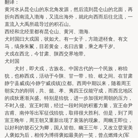
翻译：
黄河水从昆仑山的东北角发源，然后流到昆仑山的北面，再
折向西南流入渤海，又流出海外，就此向西而后往北流，一
直流入大禹所疏导过的积石山。
西经和北经里都有昆仑山、黄河、渤海.
犬封国曰大戎国，状如犬。有一女子，方跪进柸食。有文
马，缟身朱鬣，目若黄金，名曰吉量，乘之寿千岁。
犬戎在西北，今甘肃、陕西交界地带。
犬封国
犬封，即犬戎，古族名。中国古代的一个民族，称猃
狁，也称西戎，活动于今陕、甘一带，猃、岐之间。在甘肃
静宁县威戎(今静宁威戎镇)立都。西周中期以来，随着周王
朝实力的削弱，共、懿、孝、夷四王仅能守成，而西北地区
的戎狄逐渐兴盛。特别是猃狁，进一步加强对周朝的压力，
不时入侵。宣王时期，经过一段时间的积蓄力量，宣王命尹
吉甫、南仲等出军征伐猃狁，取得很大胜利。但是，到了周
宣王晚年，周王朝又重新出现了衰落的现象。周幽王即位，
以好利的虢石父为卿，国人皆怨。幽王三年，又改立嬖宠美
人褒姒为后，相传为博得褒姒最美的一笑，曾点燃烽火(军