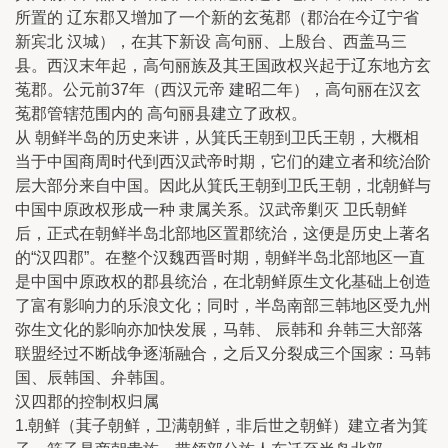
所置的 辽东郡又增加了一个新的玄菟郡（郡治在今辽宁省
新宾北 汉城），在其下新设 高句丽、上殷台、西盖马三
县。西汉末年起，高句丽族及其王国政权兴起于辽东地方玄
菟郡。公元前37年（西汉元帝 建昭二年），高句丽在汉玄
菟郡管辖范围内的 高句丽县建立了政权。
从 朝鲜半岛的历史来讲，从箕氏王朝到卫氏王朝，大概相
当于中国商周时代到西汉武帝时期，它们的建立者和统治阶
层大部分来自中国。因此从箕氏王朝到卫氏王朝，北朝鲜与
中国中原政权形成一种 隶属关系。汉武帝剿灭 卫氏朝鲜
后，正式在朝鲜半岛北部地区置郡统治，这便是历史上著名
的“汉四郡”。在整个汉魏西晋时期，朝鲜半岛北部地区一直
是中国中原政权的郡县统治，在北朝鲜原生文化基础上创造
了富有影响力的乐浪文化；同时，半岛南部三韩地区受九州
弥生文化的影响亦加快发展，马韩、 辰韩和 弁韩三大部落
联盟经过不断战争逐渐融合，之后又分裂成三个国家：马韩
国、辰韩国、弁韩国。
汉四郡的控制权归属
1.朝鲜（萁子朝鲜，卫满朝鲜，非后世之朝鲜）建立者为箕