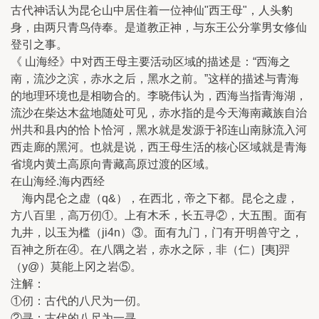
古代神话认为昆仑山中居住着一位神仙"西王母"，人头豹
身，由两只青鸟侍奉。是道教正神，与东王公分掌男女修仙
登引之事。
《 山海经》中对西王母主要活动区域的描述是：“西海之
南，流沙之滨，赤水之后，黑水之前。”这样的描述与青海
的地理环境也是相吻合的。李晓伟认为，西海当指青海湖，
流沙在柴达木盆地随处可见，赤水指的是今天海南藏族自治
州共和县内的恰卜恰河，黑水就是发源于祁连山南脉流入河
西走廊的黑河。也就是说，西王母生活的核心区域就是青海
省境内黄土高原向青藏高原过渡的区域。
在山海经.海内西经
海内昆仑之虚（q&），在西北，帝之下都。昆仑之虚，
方八百里，高万仞①。上有木禾，长五寻②，大五围。面有
九井，以玉为槛（ji4n）③。面有九门，门有开明兽守之，
百神之所在④。在八隅之岩，赤水之际，非（仁）[夷]羿
（y@）莫能上冈之岩⑤。
注解：
①仞：古代的八尺为一仞。
②寻：古代的八尺为一寻。