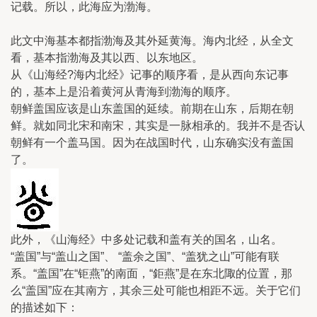
记载。所以，此海应为渤海。
此文中海基本都指渤海及其外延黄海。海内北经，从全文
看，基本指渤海及其以西、以东地区。
从《山海经?海内北经》记事的顺序看，是从西向东记事
的，基本上是沿着黄河从青海到渤海的顺序。
朝鲜盖国应该是山东盖国的延续。前期在山东，后期在朝
鲜。就如同北宋和南宋，其实是一脉相承的。我并不是否认
朝鲜有一个盖马国。因为在战国时代，山东确实没有盖国
了。
此外，《山海经》中多处记载和盖有关的国名，山名。
“盖国”与“盖山之国”、 “盖余之国”、“盖犹之山”可能有联
系。“盖国”在“钜燕”的南面，“鉅燕”是在东北陬的位置，那
么“盖国”应在其南方，其余三处可能也相距不远。关于它们
的描述如下：