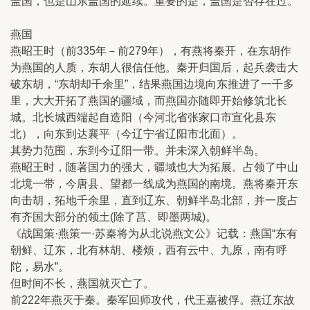
盖国，也是山东盖国的延续。重要的是，盖国是否存在过。
燕国
燕昭王时（前335年－前279年），有燕将秦开，在东胡作
为燕国的人质，东胡人很信任他。秦开归国后，起兵袭击大
破东胡，“东胡却千余里”，结果燕国边境向东推进了一千多
里，大大开拓了燕国的疆域，而燕国亦随即开始修筑北长
城。北长城西端起自造阳（今河北省张家口市宣化县东
北），向东到达襄平（今辽宁省辽阳市北面）。
其势力范围，东到今辽阳一带。并未深入朝鲜半岛。
燕昭王时，随著国力的强大，疆域也大为拓展。占领了中山
北境一带，今唐县、望都一线成为燕国的南境。燕将秦开东
向击胡，拓地千余里，直到辽东、朝鲜半岛北部，并一度占
有齐国大部分的领土(除了莒、即墨两城)。
《战国策·燕策一·苏秦将为从北说燕文公》记载：燕国“东有
朝鲜、辽东，北有林胡、楼烦，西有云中、九原，南有呼
陀，易水”。
但时间不长，燕国就灭亡了。
前222年燕灭于秦。秦军回师攻代，代王嘉被俘。燕辽东故