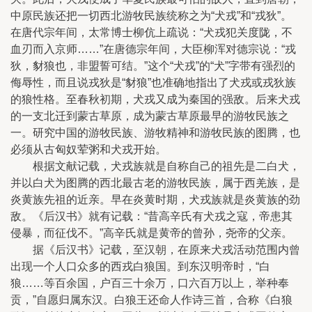
中原民族还把一切西北游牧民族统称之为“犬戎”和“戎狄”。
在唐代宗年间，太常博士柳伉上疏说：“犬戎犯关度陇，不
血刃而入京师……”在唐德宗年间，大臣柳浑对德宗说：“戎
狄，豺狼也，非盟誓可结。”这个“犬戎”的“犬”字带有强烈的
侮辱性，而且说戎狄是“豺狼”也准确地指出了犬戎或戎狄族
的狼性格。至春秋初期，犬戎又成为秦国的强敌。后来犬戎
的一支北迁到蒙古草原，成为蒙古草原最早的游牧民族之
一。研究中国的游牧民族、游牧精神和游牧民族的图腾，也
必须从古匈奴荤粥和犬戎开始。
根据文献记载，犬戎族就是自称自己的祖先是二白犬，
并以白犬为图腾的西北最古老的游牧民族，属于西羌族，是
炎黄族先祖的近亲。早在炎黄时期，犬戎族就是炎黄族的劲
敌。《后汉书》就有记载：“昔高辛氏有犬戎之寇，帝患其
侵暴，而征伐不。”高辛氏就是黄帝的曾孙，尧帝的父亲。
据《后汉书》记载，至汉朝，在原来犬戎活动范围内曾
出现一个人口众多的西戎白狼国。到东汉明帝时，“白
狼……等百余国，户百三十余万，口六百万以上，举种奉
贡，”自愿归属东汉。白狼王还命人作诗三首，合称《白狼