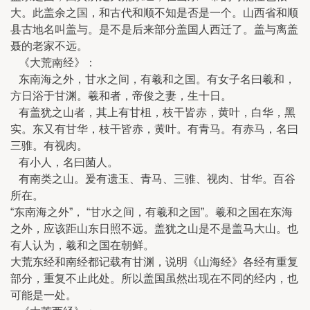
大。此盖余之国，和古代和顺不知是否是一个。山西省和顺
县古地名叫盖与。是不是后来部分盖国人西迁了。盖与离盖
聂的老家不远。
《大荒南经》：
东南海之外，甘水之间，有羲和之国。有女子名曰羲和，
方日浴于甘渊。羲和者，帝俊之妻，生十日。
有盖犹之山者，其上有甘柤，枝干皆赤，黄叶，白华，黑
实。东又有甘华，枝干皆赤，黄叶。有青马。有赤马，名曰
三骓。有视肉。
有小人，名曰菌人。
有南类之山。爰有遗玉、青马、三骓、视肉、甘华。百谷
所在。
“东南海之外”， “甘水之间，有羲和之国”。羲和之国在东海
之外，应该距山东日照不远。盖犹之山是不是盖马大山。也
有人认为，羲和之国在朝鲜。
大荒东经和南经都记载有甘渊，说明《山海经》各经有重复
部分，重复不止此处。所以盖国虽然出现在不同的经内，也
可能是一处。