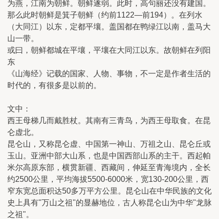
为燕，江南为朝鲜。朝鲜遂弱。此时，高句丽还没有建国。
那么此时朝鲜是箕子朝鲜（约前1122—前194）。在列水
（大同江）以东，定都平壤。盖国都在鸭绿江以南，盖马大
山一带。
或曰，朝鲜都城在平壤，平壤在大同江以东。故朝鲜在列阳
东
《山海经》记载的国家、人物、事物，不一定是作者生活的
时代的，有很多是以前的。
文中：
西王母梯几而戴胜杖。其南有三青鸟，为西王母取食。在昆
仑虚北。
昆仑山，又称昆仑虚、中国第一神山、万祖之山、昆仑丘或
玉山。亚洲中部大山系，也是中国西部山系的主干。西起帕
米尔高原东部，横贯新疆、西藏间，伸延至青海境内，全长
约2500公里，平均海拔5500-6000米，宽130-200公里，西
窄东宽总面积达50多万平方公里。昆仑山在中华民族的文化
史上具有"万山之祖"的显赫地位，古人称昆仑山为中华"龙脉
之祖"。