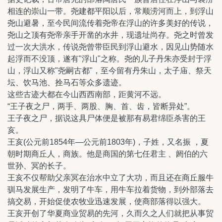
相连的崇山一带。尧建都平阳以后，常顺涝河而上，到浮山
尧山避暑，至今民间流传着尧帝在浮山的许多美好的传说，
尧山之顶有尧帝亲手开凿的水井，现遗址尚存。尧之时曾发
过一次大洪水，传说尧曾带臣民到浮山避水，因见山势随水
起浮而不没顶，遂有"浮山"之称。尧的儿子丹朱亦受封于浮
山，浮山又称"尧嗣古都"，至今留有丹朱山，太子庙、祭天
坛、饮马池、拴马石等众多遗迹。
这些古迹大都在今山西西南部，距黄河不远。
“王子夜之尸，两手、两股、胸、首、齿，皆断异处”。
王子夜之尸，据说这具尸体便是被那有易君绵臣杀害的王
亥。
王亥(公元前1854年―公元前1803年)，子姓，又名振 ，夏
朝时期商丘人，商族。他是商国的第七任君主 、阏伯的六
世孙、冥的长子。
王亥不仅帮助父亲冥在治水中立了大功，而且还在商丘服牛
驯马发展生产，发明了牛车，用牛车拉着货物，到外部落去
搞交易，开始促使农牧业迅速发展，使商部落得以强大。
王亥开创了华夏商业贸易的先河，久而久之人们就把从事贸