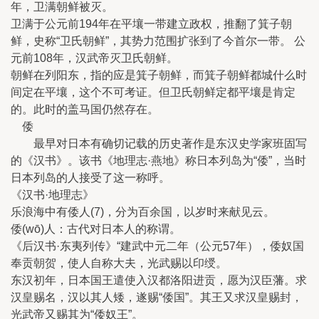
年，卫满朝鲜被灭。
卫满于公元前194年在平壤一带建立政权，推翻了箕子朝
鲜，史称“卫氏朝鲜”，其势力范围扩张到了今首尔一带。 公
元前108年，汉武帝灭卫氏朝鲜。
朝鲜在列阳东，指的应是箕子朝鲜，而箕子朝鲜都城什么时
间定在平壤，这个不可考证。但卫氏朝鲜定都平壤是肯定
的。此时的盖马国仍然存在。
倭
最早对日本有确切记载的历史著作是东汉史学家班固写
的《汉书》。该书《地理志·燕地》称日本列岛为“倭”，当时
日本列岛的人接受了这一称呼。
《汉书·地理志》
乐浪海中有倭人(7)，分为百余国，以岁时来献见云。
倭(wō)人：古代对日本人的称谓。
《后汉书·东夷列传》“建武中元二年（公元57年），倭奴国
奉贡朝贺，使人自称大夫，光武赐以印绶。
东汉初年，日本国王遣使入汉都洛阳进贡，愿为汉臣藩。求
汉皇赐名，汉以其人矮，遂赐“倭国”。其王又求汉皇赐封，
光武帝又赐其为“倭奴王”。