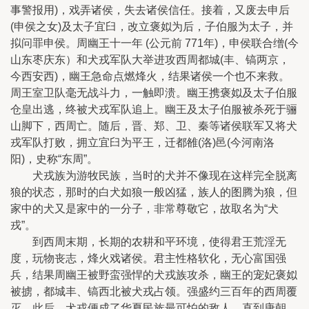
事警报用)，戏弄诸侯，失去诸侯信任。接着，又废去申后
(申侯之女)及太子宜臼，改立褒姒为后，子伯服为太子，并
拟问罪申侯。周幽王十一年 (公元前 771年)，申侯联合缯(今
山东枣庆东）和犬戎军队大举进攻西周都城(丰、镐两京，
今西安西)，幽王急命点燃烽火，结果诸侯一个也不来救。
周王室卫队毫无战斗力，一触即溃。幽王携褒姒及太子伯服
仓皇出逃，终被犬戎军队追上。幽王及太子伯服被杀死于骊
山脚下，西周亡。随后，晋、郑、卫、秦等诸侯联军又将犬
戎军队打败，拥立宜臼为平王，迁都雒(洛)邑(今河南洛
阳)，史称“东周”。
犬戎族为游牧民族，当时的犬并不像现在这样完全脱离
狼的状态，那时的白犬如狼一般凶猛，族人的图腾为狼，但
家中的犬又是家中的一分子，非常尊敬它，故取名为“犬
戎”。
到西周末期，长期的农耕和平环境，使得君王荒淫无
度，玩物丧志，烽火戏诸侯。君主性格软化，无心富国强
兵，结果周幽王被野蛮强悍的犬戎族攻杀，幽王的宠妃褒姒
被掳，都城丰、镐西北被犬戎占领。强盛约三百年的西周覆
灭。此后，犬戎便成了华夏民族最可怕的敌人，直到唐朝，