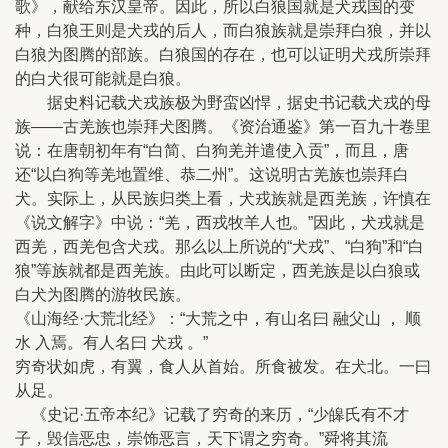
歌》，献给东汉皇帝。因此，所以白狼国就是犬戎国的变
种，白狼王则是犬戎的后人，而白狼族就是崇拜白狼，并以
白狼为图腾的部族。白狼国的存在，也可以证明犬戎所崇拜
的白犬很可能就是白狼。
据史料记载犬戎族极为野蛮凶悍，据史书记载犬戎的母
族——古羌族也崇拜犬图腾。《资治通鉴》第一百九十卷里
说：在唐朝初年有“白简、白狗羌并遣使入贡”，而且，唐
还“以白狗等羌地置维、恭二州”。这说明古羌族也崇拜白
犬。实际上，从民族归类上看，犬戎族就是西羌族，许慎在
《说文解字》中说：“羌，西戎牧羊人也。”因此，犬戎就是
西羌，西羌包含犬戎。那么以上所说的“犬戎”、“白狗”和“白
狼”等族就都是西羌族。由此可以断定，西羌族是以白狼或
白犬为图腾的游牧民族。
《山海经·大荒北经》：“大荒之中，有山名曰 融父山 ， 顺
水 入焉。有人名曰 犬戎 。”
穷奇状如虎，有翼，食人从首始。所食被发。在犬北。一曰
从足。
《史记·五帝本纪》记载了穷奇的来历，“少皞氏有不才
子，毁信恶忠，崇饰恶言，天下谓之穷奇。”舜将其流