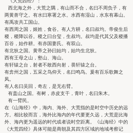
《大荒西经》：
西北海之外，大荒之隅，有山而不合，名曰不周负子，有
两黄兽守之。有水曰寒署之水。水西有湿山，水东有幕山。
有禹攻共工国山。
有西周之国，姬姓，食谷。有人方耕，名曰叔均。帝俊生后
稷，稷降以谷。稷之曰台玺，生叔均。叔均是代其父及稷播
百谷，始作耕。有赤国妻氏。有双山。
有北狄之国。黄帝之孙曰始均，始均生北狄。
西有王母之山，壑山、海山。
有轩辕之台，射者不敢西向射，畏轩辕之台。
有弇州之国，五采之鸟仰天，名曰鸣鸟。爰有百乐歌舞之
凤。
有人名曰吴回，奇左，是无右臂。
有盖山之国。有树，赤皮支干，青叶，名曰朱木。
有一臂民。
在《山海经》中，海内、海外、大荒指的是时空中历史的远
方。相比较而言，海外比海内的年代要更久远，大荒是比海
外、海内更为遥远的时代或者说时空距离。《山海经》中的
《大荒四经》具体可能是商朝及其四方区域的地域考察记