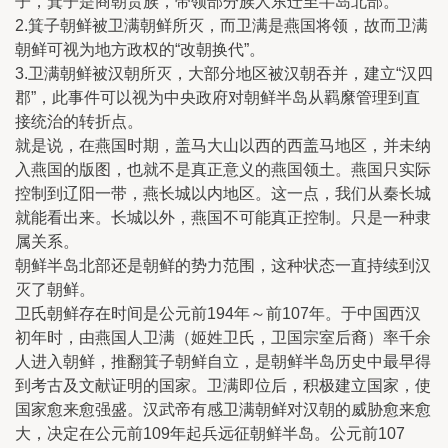
子，箕子是商朝贵族，带领部分族人东迁至半岛北部。
2.箕子朝鲜被卫满朝鲜所灭，而卫满是燕国将领，故而卫满
朝鲜可视为地方政权的“改朝换代”。
3.卫满朝鲜被汉朝所灭，大部分地区被汉朝吞并，建立“汉四
郡”，此事件可以视为中央政府对朝鲜半岛从羁縻管理到直
接统治的转折点。
就是说，在燕国时期，盖马大山以西的西盖马地区，并未纳
入燕国的版图，也就不是真正意义的燕国领土。燕国只实际
控制到辽阳一带，燕长城以内地区。这一点，我们从秦长城
就能看出来。长城以外，燕国不可能真正控制。只是一种隶
属关系。
朝鲜半岛北部还是朝鲜的势力范围，这种状态一直持续到汉
灭了朝鲜。
卫氏朝鲜存在时间是公元前194年～前107年。于中国西汉
初年时，由燕国人卫满（姬姓卫氏，卫国宗室后裔）率千余
人进入朝鲜，推翻箕子朝鲜自立，是朝鲜半岛历史中最早得
到考古及文献证明的国家。卫满即位后，积极建立国家，使
国家愈来愈强盛。汉武帝有感卫满朝鲜对汉朝的威胁愈来愈
大，决定在公元前109年起兵远征朝鲜半岛。公元前107