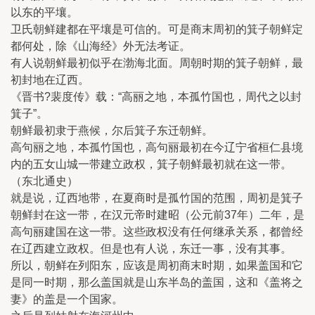
以东的平壤。
卫氏朝鲜建都在平壤是可信的。可是商末周初的箕子朝鲜定
都何处，除《山海经》外无法考证。
有人说朝鲜最初似乎在渤海北面。周朝时期的箕子朝鲜，最
初封地在辽西。
《晋书?裴度传》载：“高丽之地，本孤竹国也，周代之以封
箕子”。
朝鲜最初隶于燕候，尔后箕子东迁朝鲜。
高句丽之地，本孤竹国也，高句丽最初在今辽宁省桓仁县境
内的五女山城一带建立政权，箕子朝鲜最初就在这一带。
（东北通史）
就是说，辽西地带，在夏商时是孤竹国的范围，周初是箕子
朝鲜封在这一带，在汉元帝时建昭（公元前37年）二年，是
高句丽建国在这一带。这些政权没有任何继承关系，都曾经
在辽西建立政权。但是也有人说，东迁一事，没有其事。
所以，朝鲜在列阳东，应该是周初商末时期，如果盖国和它
是同一时期，那么盖国就是山东半岛的盖国，这和《盖将之
妻》的盖是一个国家。