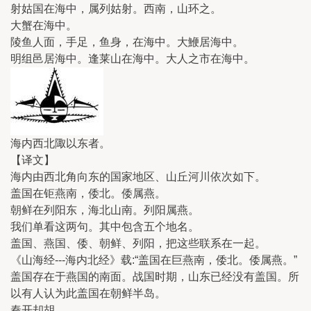
射姑国在海中，属列姑射。西南，山环之。
大蟹在海中。
陵鱼人面，手足，鱼身，在海中。大鯾居海中。
明组邑居海中。逢莱山在海中。大人之市在海中。
海内西北陬以东者。
【译文】
海内由西北角向东的国家地区、山丘河川依次如下。
盖国在钜燕南，倭北。倭属燕。
朝鲜在列阳东，海北山南。列阳属燕。
我们单看这两句。其中包含五个地名。
盖国、燕国、倭、朝鲜、列阳，把这些联系在一起。
《山海经---海内北经》载:“盖国在巨燕南，倭北。倭属燕。”
盖国存在于燕国的南面。战国时期，山东已经没有盖国。所
以有人认为此盖国在朝鲜半岛。
秦开却胡