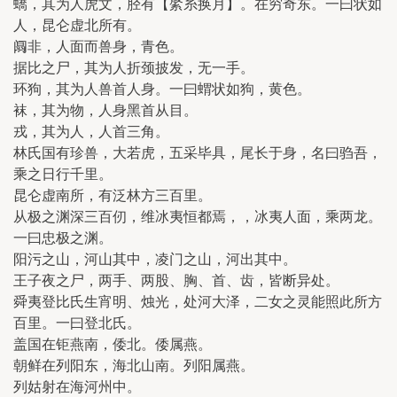
蟜，其为人虎文，胫有【綮糸换月】。在穷奇东。一曰状如
人，昆仑虚北所有。
阘非，人面而兽身，青色。
据比之尸，其为人折颈披发，无一手。
环狗，其为人兽首人身。一曰蝟状如狗，黄色。
袜，其为物，人身黑首从目。
戎，其为人，人首三角。
林氏国有珍兽，大若虎，五采毕具，尾长于身，名曰驺吾，
乘之日行千里。
昆仑虚南所，有泛林方三百里。
从极之渊深三百仞，维冰夷恒都焉，，冰夷人面，乘两龙。
一曰忠极之渊。
阳污之山，河山其中，凌门之山，河出其中。
王子夜之尸，两手、两股、胸、首、齿，皆断异处。
舜夷登比氏生宵明、烛光，处河大泽，二女之灵能照此所方
百里。一曰登北氏。
盖国在钜燕南，倭北。倭属燕。
朝鲜在列阳东，海北山南。列阳属燕。
列姑射在海河州中。