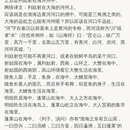
之后是列姑射在海河州中。
网络译文：列姑射在大海的河州上。
应该就是在渤海边黄河河口的洲中。可能是三角洲之类的。
大海的远处怎么能有河州呢？所以应该在河口不远处。
“河”字在秦汉以前基本上是黄河的专称，而河流称为“川”或
者“水”（但也有例外，如《山海经》曰：“昆仑山，纵广万
里，高万一千里，去蒿山五万里，有青河、白河、赤河、黑
河环其墟。”）
列姑射也可能不再黄河口。或者在朝鲜半岛的某个河口。
射姑国在海中，属列姑射。西南，山环之。大蟹在海中。
射姑国的西南部，高山环绕着它大蟹生活在海里。
陵鱼人面，手足，鱼身，在海中。大鯾居海中。
陵鱼长着人的面孔，而且有手有脚，却是鱼的身子，生活在
海里。大鯾鱼生活在海里。
明组邑居海中。逢莱山在海中。大人之市在海中。
明组邑生活在海岛上。蓬莱山屹立在海中。大人贸易的集市
在海里。
蓬莱山在海中。《列子。汤问》亦有“渤海之东有五山焉，
一曰岱兴，二曰员峤，三曰方壶，四日瀛洲，五曰蓬莱”的