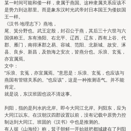
某一时间可能和倭一样，隶属于燕国。这种隶属关系应该不
是势力到达那里。而是象东汉时光武帝封日本国王为倭奴国
王一样。
《汉书·地理志下》燕地，
尾、箕分野也。武王定殷，封召公于燕，其后三十六世与六
国俱称王。东有渔阳、右北平、辽西、辽东，西有上谷、代
郡、雁门，南得涿郡之易、容城、范阳、北新城、故安、涿
县、良乡、新昌，及勃海之安次，皆燕分也。乐浪、玄菟，
亦宜属焉。
文中：
“乐浪、玄菟，亦宜属焉。”意思是：乐浪、玄菟，也应该与
燕国有管辖关系的。“也应该”，这是一种推测语气。并不能
肯定。
就是说，东汉班固也说不清这事。
列阳，指的是列水的北岸。即今大同江北岸。列阳东，应为
大同江以东。在汉朝汉四郡设置以前，没有记载中原势力控
制达到大同江。班固的《汉书》中也是推测的。
有人据《山海经》称，箕子朝鲜一开始就把都城建在了列阳