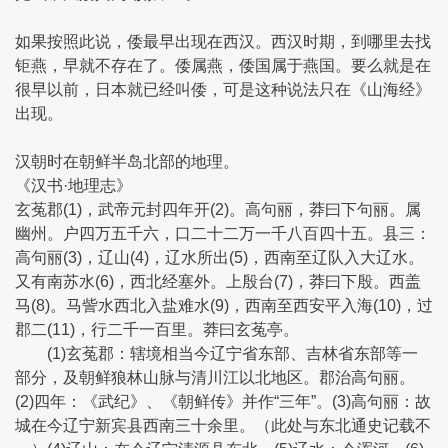
如果按照此说，倭最早出现在西汉。西汉时期，到哪里去找
钜燕，早就不存在了。倭属燕，倭国属于燕国。要么就是在
很早以前，日本就已经叫倭，可是这种说法只在《山海经》
出现。
汉朝时在朝鲜半岛北部的地理。
《汉书·地理志》
玄菟郡(1)，武帝元封四年开(2)。高句丽，莽曰下句丽。属
幽州。户四万五千六，口二十二万一千八百四十五。县三：
高句丽(3)，辽山(4)，辽水所出(5)，西南至辽队入大辽水。
又有南苏水(6)，西北经塞外。上殷台(7)，莽曰下殷。西盖
马(8)。马訾水西北入盐难水(9)，西南至西安平入海(10)，过
郡二(11)，行二千一百里。莽曰玄菟亭。
(1)玄菟郡：辖境相当今辽宁省东部、吉林省东部等一
部分，及朝鲜狼林山脉与清川江以北地区。郡治高句丽。
(2)四年：《武纪》、《朝鲜传》并作“三年”。(3)高句丽：故
城在今辽宁新宾县西南三十余里。（此处与东北通史记载不