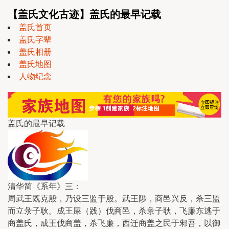
【盖氏文化古迹】盖氏的最早记载
盖氏首页
盖氏字辈
盖氏相册
盖氏地图
人物纪念
盖氏的最早记载
清华简《系年》三：
周武王既克殷，乃设三监于殷。武王陟，商邑兴反，杀三监
而立彔子耿。成王屎（践）伐商邑，杀彔子耿，飞廉东逃于
商盖氏，成王伐商盖，杀飞廉，西迁商盖之民于邾吾，以御