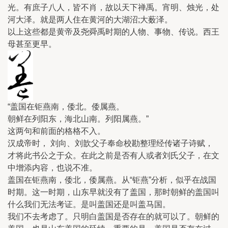
光。有庶子八人，皆不肖，故以天下禅禹。宵明、烛光，处
河大泽。就是两人住在黄河的大湖沼;大薮泽。
以上这些都是黄帝及尧舜禹时期的人物、事物、传说。西王
母甚至更早。
“盖国在钜燕南，倭北。倭属燕。
朝鲜在列阳东，海北山南。列阳属燕。”
这两句和前面的格格不入。
汉成帝时， 刘向、刘歆父子奉命校勘整理经传诸子诗赋，
才将此书公之于众。在此之前是否有人或者刘氏父子，在文
中增添内容，也说不准。
盖国在钜燕南，倭北，倭属燕。从“钜燕”分析，似乎在战国
时期。这一时期，山东早就没有了盖国，那时朝鲜的盖国叫
什么我们无法考证。是叫盖国还是叫盖马国。
我们不去考虑了。只明白盖国是否存在的就可以了。朝鲜的