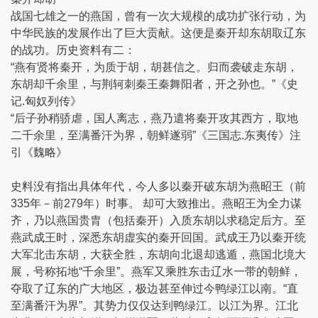
战国七雄之一的燕国，曾有一次大规模的成功扩张行动，为
中华民族的发展作出了巨大贡献。这便是秦开却东胡取辽东
的战功。历史资料有二：
“燕有贤将秦开，为质于胡，胡甚信之。归而袭破走东胡，
东胡却千余里，与荆轲刺秦王秦舞阳者，开之孙也。”《史
记.匈奴列传》
“后子孙稍骄虐，国人离志，燕乃遣将秦开攻其西方，取地
二千余里，至满番汗为界，朝鲜遂弱”《三国志.东夷传》注
引《魏略》
史料没有指出具体年代，今人多以秦开破东胡为燕昭王（前
335年－前279年）时事。 却可大致推出。燕昭王为全力谋
齐，乃以燕国贵胄（包括秦开）入质东胡以求稳定后方。至
燕武成王时，深悉东胡虚实的秦开回国。武成王乃以秦开统
大军北击东胡，大获全胜，东胡向北退却逃遁，燕国北境大
展，号称拓地“千余里”。燕军又乘胜东击辽水一带的朝鲜，
夺取了辽东的广大地区，极边甚至伸过今鸭绿江以南。“直
至满番汗为界”。其势力仅仅达到鸭绿江。以江为界。江北