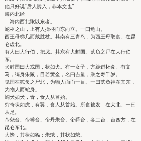
他只好说"后人羼入，非本文也"
海内北经
海内西北陬以东者。
蛇巫之山，上有人操柸而东向立。一曰龟山。
西王母梯几而戴胜杖。其南有三青鸟，为西王母取食。在昆
仑虚北。
有人曰大行伯，把戈。其东有犬封国。贰负之尸在大行伯
东。
犬封国曰大戎国，状如犬。有一女子，方跪进柸食。有文
马，缟身朱鬣，目若黄金，名曰吉量，乘之寿千岁。
鬼国在贰负之尸北，为物人面而一目。一曰贰负神在其东，
为物人而蛇身。
蜪犬如犬，青，食人从首始。
穷奇状如虎，有翼，食人从首始。所食被发。在犬北。一曰
从足。
帝尧台、帝喾台、帝丹朱台、帝舜台，各二台，台四方，在
昆仑东北。
大蜂，其状如螽；朱蛾，其状如蛾。