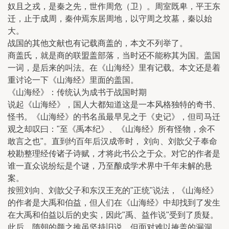
奴且之戎，是秦之先，世作周危（卫）。周室既卑，平王东
迁，止于成周，秦仲焉东居周地，以守周之坟墓，秦以始
大。
战国的其他文献也有记载商盖的，本文不列举了。
商盖氏，就是商的联盟盖部落，当时还不能称其为国。盖国
一词，是后来的叫法。在《山海经》里有记载。本文还是着
重讨论一下《山海经》里面的盖国。
《山海经》：传统认为成书于战国时期
说起《山海经》，国人大都知道这是一本风格独特的奇书、
怪书。《山海经》的书名虽最早见之于《史记》，但司马迁
观之却叹曰："至《禹本纪》、《山海经》所有怪物，余不
敢言之也"。直到约百年后汉成帝时， 刘向、刘歆父子奉命
校勘整理经传诸子诗赋，才将此书公之于众。对它的作者是
谁一直众说纷纭是个谜，乃至酿成学术界中千年未解的悬
案。
按照刘向、刘歆父子和东汉王充的"正统"说法，《山海经》
的作者是大禹和伯益，但人们在《山海经》中却找到了发生
在大禹和伯益以后的史实，因此"禹、益作说"受到了质疑。
此后，隋朝的颜之推虽坚持旧说，但面对难以掩盖的漏洞，