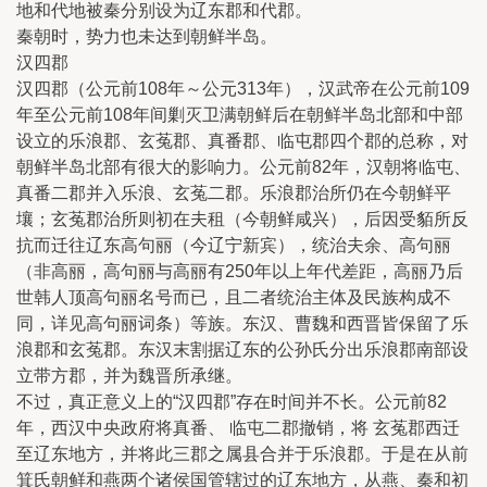
地和代地被秦分别设为辽东郡和代郡。
秦朝时，势力也未达到朝鲜半岛。
汉四郡
汉四郡（公元前108年～公元313年），汉武帝在公元前109
年至公元前108年间剿灭卫满朝鲜后在朝鲜半岛北部和中部
设立的乐浪郡、玄菟郡、真番郡、临屯郡四个郡的总称，对
朝鲜半岛北部有很大的影响力。公元前82年，汉朝将临屯、
真番二郡并入乐浪、玄菟二郡。乐浪郡治所仍在今朝鲜平
壤；玄菟郡治所则初在夫租（今朝鲜咸兴），后因受貊所反
抗而迁往辽东高句丽（今辽宁新宾），统治夫余、高句丽
（非高丽，高句丽与高丽有250年以上年代差距，高丽乃后
世韩人顶高句丽名号而已，且二者统治主体及民族构成不
同，详见高句丽词条）等族。东汉、曹魏和西晋皆保留了乐
浪郡和玄菟郡。东汉末割据辽东的公孙氏分出乐浪郡南部设
立带方郡，并为魏晋所承继。
不过，真正意义上的“汉四郡”存在时间并不长。公元前82
年，西汉中央政府将真番、 临屯二郡撤销，将 玄菟郡西迁
至辽东地方，并将此三郡之属县合并于乐浪郡。于是在从前
箕氏朝鲜和燕两个诸侯国管辖过的辽东地方，从燕、秦和初