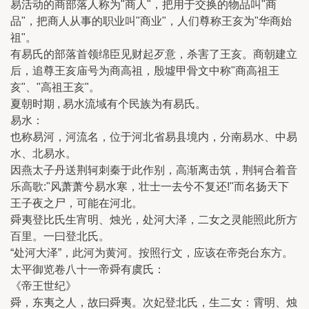
易活动的商部落人称为"商人"，把用于交换的物品叫"商
品"，把商人从事的职业叫"商业"，人们尊称王亥为"华商始
祖"。
有易氏的部落首领绵臣见财起歹意，杀害了王亥。商朝建立
后，追尊王亥庙号为商高祖，殷墟甲骨文中称"商高祖王
亥"、"高祖王亥"。
夏朝时期 , 易水流域有个民族为有易氏。
易水：
也称易河，河流名，位于河北省易县境内，分南易水、中易
水、北易水。
因燕太子丹送荆轲刺秦于此作别，高渐离击筑，荆轲合着音
乐高歌:"风萧萧兮易水寒，壮士一去兮不复还!"而名扬天下
王子夜之尸，可能在河北。
舜夷登比氏生宵明、烛光，处河大泽，二女之灵能照此所方
百里。一曰登北氏。
“处河大泽”，此河为黄河。按照行文，应该在帝尧台东方。
太平御览卷八十一帝舜有虞氏：
《帝王世纪》
舜，东夷之人，故曰舜夷。次妃登北氏，生二女：霄明、烛