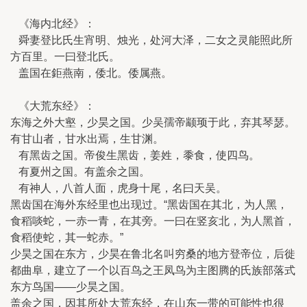
《海内北经》：
舜妻登比氏生宵明、烛光，处河大泽，二女之灵能照此所
方百里。一曰登北氏。
盖国在鉅燕南，倭北。倭属燕。
《大荒东经》：
东海之外大壑，少昊之国。少吴孺帝颛顼于此，弃其琴瑟。
有甘山者，甘水出焉，生甘渊。
有黑齿之国。帝俊生黑齿，姜姓，黍食，使四鸟。
有夏州之国。有盖余之国。
有神人，八首人面，虎身十尾，名曰天吴。
黑齿国在海外东经里也出现过。“黑齿国在其北，为人黑，
食稻啖蛇，一赤一青，在其旁。一曰在竖亥北，为人黑首，
食稻使蛇，其一蛇赤。”
少昊之国在东方，少昊在鲁北名叫穷桑的地方登帝位，后徙
都曲阜，建立了一个以百鸟之王凤鸟为主图腾的氏族部落式
东方鸟国——少昊之国。
盖余之国，因其所处大荒东经，在山东一带的可能性也很