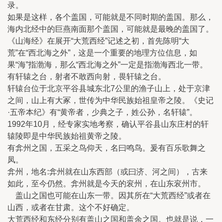
录。
如果是这样，各个盖国，可能就是不同时期的盖国。那么，
海内北经中的巨燕南面那个盖国，可能就是最晚的盖国了。
《山海经》在展开“大荒西经”记述之初，首先陈明“大
荒”在“西北海之外”，这是一个重要的地理方位信息，如
果“海”指渤海，那么“西北海之外”一定是指渤海西北一带。
有轩辕之台，射者不敢西向射，畏轩辕之台。
轩辕台位于北京平谷县城东北7公里的渔子山上，处于京津
之间，山上有大冢，世传为中华民族始祖皇帝之陵。《史记
·五帝本纪》有“黄帝者，少典之子，姓公孙，名轩辕”。
1992年10月，经专家实地考察，确认平谷县山东庄村的轩
辕陵即是中华民族始祖黄帝之陵。
有弇州之国，五采之鸟仰天，名曰鸣鸟。爰有百乐歌舞之
凤。
弇州，地名:弇州就在山东西部（或曰济、河之间），古来
如此，至今仍然。弇州就是今天的衮州，在山东衮州市。
盖山之国也可能在山东一带。因其所在“大荒西经”或者在
山西，或者在甘肃。这个不好确定。
大荒西经和东经分别有盖山之国和盖余之国。也就是说，一