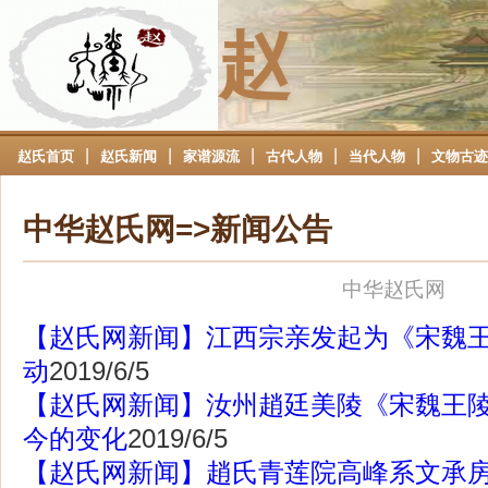
赵
|
|
|
|
|
赵氏首页
赵氏新闻
家谱源流
古代人物
当代人物
文物古迹
中华赵氏网=>新闻公告
中华赵氏网
【赵氏网新闻】江西宗亲发起为《宋魏
动
2019/6/5
【赵氏网新闻】汝州趙廷美陵《宋魏王
今的变化
2019/6/5
【赵氏网新闻】趙氏青莲院高峰系文承