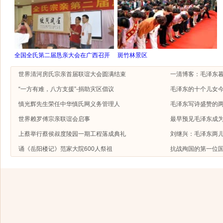
全国全氏第二届恳亲大会在广西召开
斑竹林景区
世界清河房氏宗亲首届联谊大会圆满结束
一清博客：毛泽东
“一方有难，八方支援”-捐助灾区倡议
毛泽东的十个儿女今
慎光辉先生荣任中华慎氏网义务管理人
毛泽东写诗盛赞的
世界赖罗傅宗亲联谊会启事
最早预见毛泽东成
上蔡举行蔡侯叔度陵园一期工程落成典礼
刘继兴：毛泽东两
诵《岳阳楼记》范家大院600人祭祖
抗战殉国的第一位国