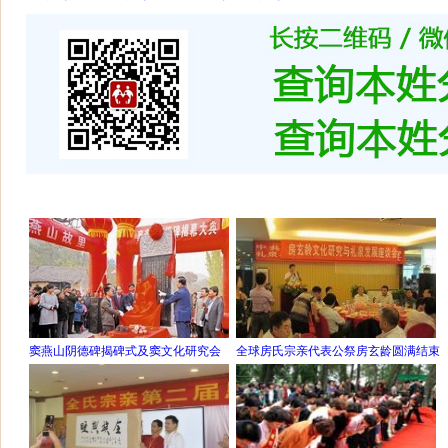
窦燕山阴德碑揭碑式及窦文化研究会
全球房氏宗亲代表公祭房玄龄圆满结束