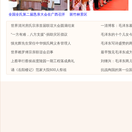
全国全氏第二届恳亲大会在广西召开
斑竹林景区
世界清河房氏宗亲首届联谊大会圆满结束
一清博客：毛泽东
“一方有难，八方支援”-捐助灾区倡议
毛泽东的十个儿女今
慎光辉先生荣任中华慎氏网义务管理人
毛泽东写诗盛赞的
世界赖罗傅宗亲联谊会启事
最早预见毛泽东成
上蔡举行蔡侯叔度陵园一期工程落成典礼
刘继兴：毛泽东两
诵《岳阳楼记》范家大院600人祭祖
抗战殉国的第一位国