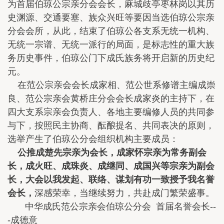
为首届伯琼公宗亲分会会长，麻城歧亭枣林岗以其历
史渊源、交通要塞、族众兴旺等要因当选伯琼公宗亲
分会会所，从此，结束了伯琼公各支系无统一机构、
无统一宗谱、无统一派行的局面，是标志性的重大族
务历史事件，伯琼公门下成氏族务将开启新的历史纪
元。
在范公宗亲会会长成家相、范公世系修谱主编成崇
良、范公宗亲会黄桥庄分会会长成家炎的主持下，在
四大支系宗亲会负责人、各地主要编修人员的共同参
与下，按照民主协商、酝酿提名、共同表决的原则，
选举产生了伯琼公分会组织机构主要成员：
公推成楚先宗亲为会长，成家怀宗亲为常务副会
长，成火旺、成珠炎、成继同、成国兴等宗亲为副会
长，大会以我发起、联络、谋划有功一致授予我名誉
会长，
深感荣幸，当继续努力，共赴成门繁荣盛事。
中华成氏范公宗亲会伯琼公分会 首届名誉会长--
-成德意