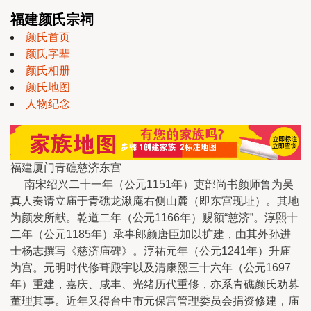
福建颜氏宗祠
颜氏首页
颜氏字辈
颜氏相册
颜氏地图
人物纪念
福建厦门青礁慈济东宫
南宋绍兴二十一年（公元1151年）吏部尚书颜师鲁为吴
真人奏请立庙于青礁龙湫庵右侧山麓（即东宫现址）。其地
为颜发所献。乾道二年（公元1166年）赐额“慈济”。淳熙十
二年（公元1185年）承事郎颜唐臣加以扩建，由其外孙进
士杨志撰写《慈济庙碑》。淳祐元年（公元1241年）升庙
为宫。元明时代修葺殿宇以及清康熙三十六年（公元1697
年）重建，嘉庆、咸丰、光绪历代重修，亦系青礁颜氏劝募
董理其事。近年又得台中市元保宫管理委员会捐资修建，庙