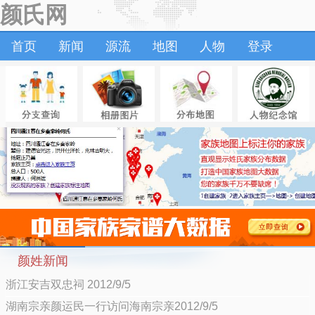
颜氏网
首页
新闻
源流
地图
人物
登录
颜姓新闻
浙江安吉双忠祠 2012/9/5
湖南宗亲颜运民一行访问海南宗亲2012/9/5