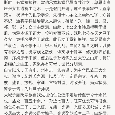
斯时，有堂祖振祥、堂伯承杰和堂兄景泰共议之，忽思南高
庄张某甚通祝由之术，于是登门拜请，邀至景泰家中，置案
焚香，祝求于先祖崇泰公。先祖于几案之上画出七字，众皆
不识，遂将字样描绘请文人辨认，确是：兴、隆、昌、盛、
祁、鄂、郢，众才实定焉。由此，七公之名讳后得明于谱
册。为溯本源于正大，犉祖祀而不减，既慰七公在天之灵于
久安，亦明名垂之于后载。此乃功于堂祖振祥、堂兄景泰之
苦衷也。谱不修不明，宗不系则乱。当简断篇章之时，以爰
有补缺之笔，统宗族之散佚，详支系于源本，修文献表彰祖
德，序嫡庶于不紊，使后世子孙既识先公大贤之由来，复知
后继统之由正，家乘亦有可考，世代分明焉。
自古以来，国有史、州有志、族有谱，为中华民族三大文
献。谱也，纪姓氏之源，以及迁徙、定居宗支、众寡、兴
败、盛衰、族规、家训、官衔封谥、时政变迁、婚姻状况、
皆录于谱，为后世子孙观。
大城子颜氏宗族自我先祖伯仁公迁来定居传至于今十余代
也。族众一百五十余户，孙近七百人，旺育优发可谓盛也。
伯仁公有三子，曰光蕴、光籍、光远。光蕴公居郯城，光籍
公居高大，光远公居大城子。光远娶胡氏生二子，曰绍儒、