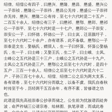
绍僧。绍儒公有四子，曰懋兴、懋隆、懋昌、懋盛。懋兴公
一子崇祯，懋隆公一子崇祎，懋昌公无传，懋盛公一子崇祥
亦无传。懋兴、懋隆二公有传，至七十六代时是二十五户，
二百五十余人。绍僧公有三子，曰懋祁、懋鄂、懋郢。懋祁
公一子崇平。至七十六代时是一十七户。懋郢公一子崇安，
崇安公一子，曰怀德，怀德公一子，曰士岚，迁居颜圩子，
至七十六代时二十余户，亦有谱系，此不备载。懋鄂公一子
崇泰是文生，娶杨氏，赠孺人，生一子曰怀藻。怀藻公娶杨
氏，生一子，曰士峰；又娶王氏，生二子，曰士峨、士凤。
士峰公之五代孙是三十三户，士峨公之五代孙是一十九户。
士凤公之五代孙是三户。懋鄂公之后至七十六代时，是四十
五户，三百一十余人。绍僧公之后至七十六代时是六十二
户，子孙三百七十余人。绍儒、绍僧二公之后为两大支系，
各有谱卷，至七十六代时分而载之，以备不虞。我氏自春秋
时传至于今，历经两千五百余年，有序不紊，皆修谱之功
也。
此谱是我先高祖崇泰公抄录而储之。公生前为忧族谱四处奔
波，命芦祚锡三公请宗卷、绘林图、执笔录谱，而成此卷