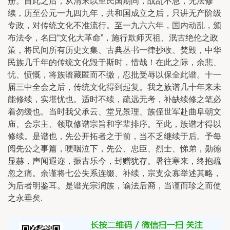
册。自此之后，从清末以至民国期间，战乱不息，无法修
续，历至公元一九四九年，共和国成立之后，只讲无产阶级
专政，对传统文化不准流行。至一九六六年，国内动乱，颁
布法令，名曰“文化大革命”，施行欺师灭祖、泯古绝伦之政
策，将民间所有历史文集、古典丛书一律抄收、焚毁，中华
民族几千年的传统文化毁于斯时，惜哉！在此之际，余悲、
忧、愤慨，将族谱藏匿而不缴，忍批受辱以保全此谱。十一
届三中全会之后，传统文化得到起复。我之族谱几十年来未
能修续，实堪忧也。适时不续，疏远无考，补缺续修之笔必
着勿缓也。当时我父承云、堂兄景理、族侄世军赴曲阜朝文
庙、会宗主、领取修谱宗旨和字辈排序。至此，族谱才得以
修续。是谱也，先公开拓者之于前，当不乏继续于后。予每
阅先公之事篇，哽咽泣下，先公、忠臣、烈士、悌弟，勋德
显赫，声闻遐迩，振古乐今，封赠犹存。暑往寒来，终抱疏
忽之痛。余谨将七公失系连缀、补续，宗支众寡举述其略，
为后者明鉴耳。是谱光宗润族，谕法后裔，当谨而珍之而使
之永垂矣.