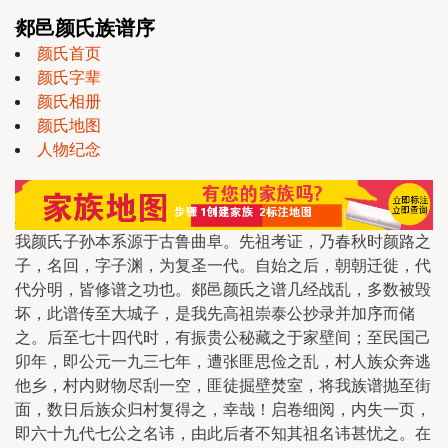
郯邑颜氏族谱序
颜氏首页
颜氏字辈
颜氏相册
颜氏地图
人物纪念
我颜氏子孙本系源于古鲁曲阜。先祖考证，乃春秋时颜路之
子，名回，字子渊，为复圣一代。自始之后，朝朝迁徙，代
代分明，皆修谱之功也。郯邑颜氏之谱几经战乱，多数被毁
坏，此谱传至大城子，是我先高祖崇泰公抄录并加序而储
之。后至七十四代时，有振贵公秘藏之于家壁间；至民国己
卯年，即公元一九三七年，遭张匪思俭之乱，村人族众奔逃
他乡，村内财物尽刮一空，匪徒掘壁焚室，将我族谱抛至街
面，数日后族众归村复得之，幸哉！启卷细阅，内失一页，
即六十九代七公之名讳，由此后者不知其祖名讳甚忧之。在