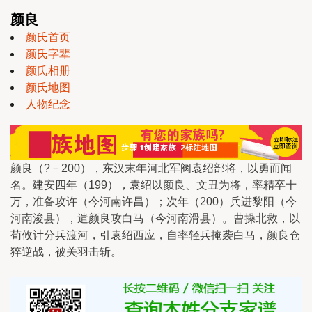
颜良
颜氏首页
颜氏字辈
颜氏相册
颜氏地图
人物纪念
颜良（?－200），东汉末年河北军阀袁绍部将，以勇而闻
名。建安四年（199），袁绍以颜良、文丑为将，率精卒十
万，准备攻许（今河南许昌）；次年（200）兵进黎阳（今
河南浚县），遣颜良攻白马（今河南滑县）。曹操北救，以
荀攸计分兵渡河，引袁绍西应，自率轻兵掩袭白马，颜良仓
猝逆战，被关羽击斩。