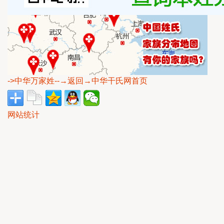
->中华万家姓
--→返回→中华干氏网首页
网站统计