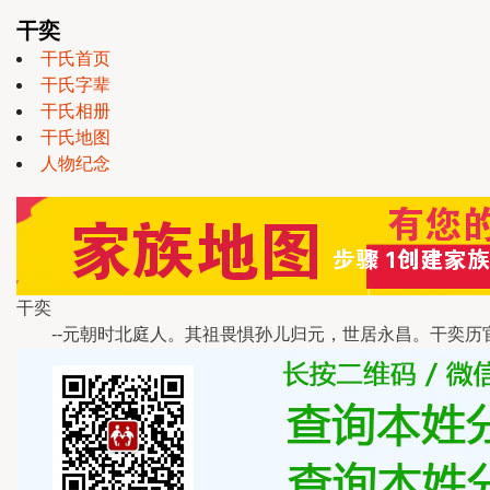
干奕
干氏首页
干氏字辈
干氏相册
干氏地图
人物纪念
干奕
--元朝时北庭人。其祖畏惧孙儿归元，世居永昌。干奕历