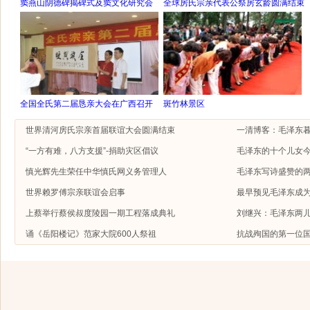
窦燕山阴德碑揭碑式及窦文化研究会
全球房氏宗亲代表公祭房玄龄圆满结束
全国全氏第二届恳亲大会在广西召开
斑竹林景区
世界清河房氏宗亲首届联谊大会圆满结束
一清博客：毛泽东
“一方有难，八方支援”-捐助灾区倡议
毛泽东的十个儿女今
慎光辉先生荣任中华慎氏网义务管理人
毛泽东写诗盛赞的
世界赖罗傅宗亲联谊会启事
最早预见毛泽东成
上蔡举行蔡侯叔度陵园一期工程落成典礼
刘继兴：毛泽东两
诵《岳阳楼记》范家大院600人祭祖
抗战殉国的第一位国