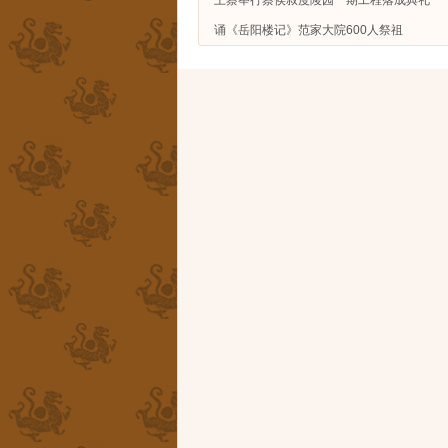
诵《岳阳楼记》范家大院600人祭祖