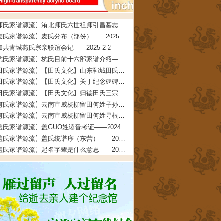
【师氏家谱源流】洧北师氏六世祖师引昌墓志铭——2026-4-5
【麦氏家谱源流】麦氏分布（部份）——2025-3-5
加共青城燕氏宗亲联谊会记——2025-2-2
【杭氏家谱源流】杭氏目前十六部家谱介绍——2024-5-22
【田氏家谱源流】【田氏文化】山东郓城田氏——2024-5-18
【田氏家谱源流】【田氏文化】关于纪念碑碑文的说明——2024-4-13
【田氏家谱源流】【田氏文化】归德田氏三宗支：“三田一家”的考证依据及考证过程——2024-4-4
【何氏家谱源流】云南宣威杨柳留田何姓子孙寻根启示——2024-3-6
【何氏家谱源流】云南宣威杨柳留田何姓寻根启示——2024-3-6
【盖氏家谱源流】盖GUO姓读音考证——2024-2-26
【盖氏家谱源流】盖氏统谱序（东营）——2024-2-7
【盖氏家谱源流】起名字辈是什么意思——2024-2-6