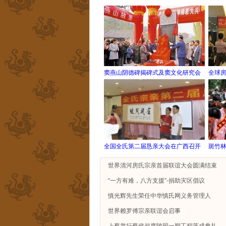
窦燕山阴德碑揭碑式及窦文化研究会
全球
全国全氏第二届恳亲大会在广西召开
斑竹
世界清河房氏宗亲首届联谊大会圆满结束
“一方有难，八方支援”-捐助灾区倡议
慎光辉先生荣任中华慎氏网义务管理人
世界赖罗傅宗亲联谊会启事
上蔡举行蔡侯叔度陵园一期工程落成典礼