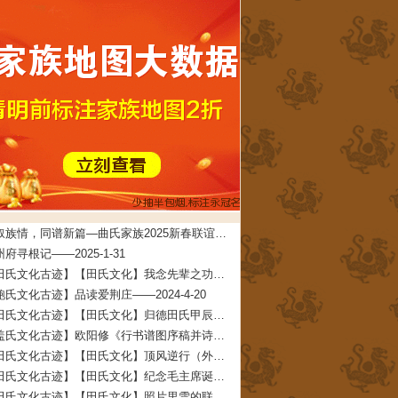
共叙族情，同谱新篇—曲氏家族2025新春联谊会在牟平圆满举办——2025-5-7
府寻根记——2025-1-31
【田氏文化古迹】【田氏文化】我念先辈之功德 文/田启礼——2024-4-22
鲍氏文化古迹】品读爱荆庄——2024-4-20
【田氏文化古迹】【田氏文化】归德田氏甲辰年清明团圆拜祖大典拜祖文——2024-4-11
【盖氏文化古迹】欧阳修《行书谱图序稿并诗》——2024-2-7
【田氏文化古迹】【田氏文化】顶风逆行（外五首） 文/田春兰——2024-2-3
【田氏文化古迹】【田氏文化】纪念毛主席诞辰一百三十周年 文/田仁刚——2023-12-27
【田氏文化古迹】【田氏文化】照片里雪的联想（附：田承堂读后感）文/田先奇——2023-12-23