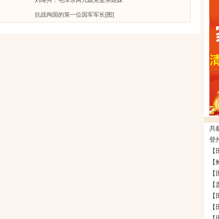
抗战殉国的第一位国军军长[图]
登州
【