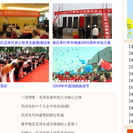
房氏宗亲代表公祭房玄龄圆满结束
殷氏举行帝辛殉难3055周年拜祖大典
林景区
2004年中国湖南旅游节
【
【
一清博客：毛泽东暮年的六大铭心之痛
毛泽东的十个儿女今何在(组图)
毛泽东写诗盛赞的两位军魂
最早预见毛泽东成为领袖的人是谁？
刘继兴：毛泽东两儿媳竟是亲姐妹