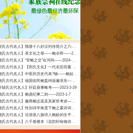
【麦氏古代名人】隋唐十八好汉列传简介之六--麦氏始祖铁杖公——2025-5-23
【鲍氏古代名人】茶文化之母——鲍令晖——2024-2-5
【鲍氏古代名人】“管鲍之交”在河间——2024-1-14
【田氏古代名人】【田氏文化】一代名臣田蕙 文/田福宏——2023-8-26
【鲍氏古代名人】中医药历史代表?物——鲍姑——2023-7-16
【鲍氏古代名人】福国佑民鲍盖祠庙遍浙东——2023-7-16
轩辕氏古代名人】轩廷葵事略考——2023-3-29
鲍氏古代名人】鲍鼎纪事二则——2023-1-7
【鲍氏古代名人】徽商鲍志道及其家世考述——2023-1-7
【鲍氏古代名人】性别诗学角度下鲍之蕙诗词创作研究——2022-12-25
【鲍氏古代名人】论浙派八旗诗人鲍鉁的生平、创作与交游——2022-12-25
【鲍氏古代名人】八千卷楼本《花韵轩咏物诗存》的文献及文学价值兼及鲍廷博诗词辑佚——2022-12-25