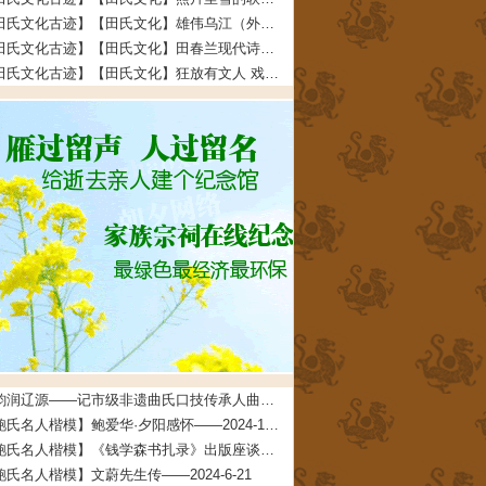
【田氏文化古迹】【田氏文化】雄伟乌江（外五首） 文/田福宏——2023-12-5
【田氏文化古迹】【田氏文化】田春兰现代诗四首 文/田春兰——2023-11-30
【田氏文化古迹】【田氏文化】狂放有文人 戏说多潦倒 文/田先奇——2023-11-24
曲韵润辽源——记市级非遗曲氏口技传承人曲道德——2026-4-24
【鲍氏名人楷模】鲍爱华·夕阳感怀——2024-10-24
【鲍氏名人楷模】《钱学森书扎录》出版座谈会上 鲍世行教授的发言摘要——2024-6-21
鲍氏名人楷模】文蔚先生传——2024-6-21