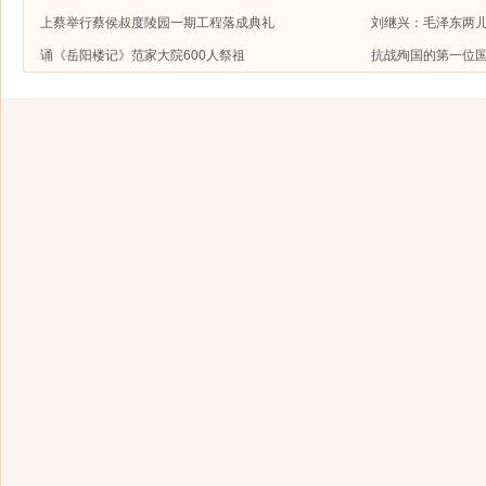
上蔡举行蔡侯叔度陵园一期工程落成典礼
刘继兴：毛泽东两
诵《岳阳楼记》范家大院600人祭祖
抗战殉国的第一位国