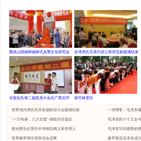
窦燕山阴德碑揭碑式及窦文化研究会
全球房氏宗亲代表公祭房玄龄圆满结束
全国全氏第二届恳亲大会在广西召开
斑竹林景区
世界清河房氏宗亲首届联谊大会圆满结束
一清博客：毛泽东
“一方有难，八方支援”-捐助灾区倡议
毛泽东的十个儿女今
慎光辉先生荣任中华慎氏网义务管理人
毛泽东写诗盛赞的
世界赖罗傅宗亲联谊会启事
最早预见毛泽东成