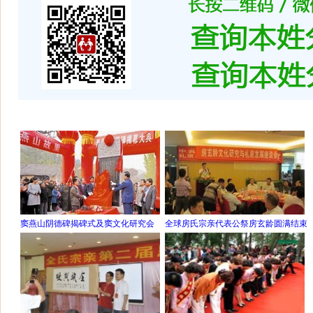
窦燕山阴德碑揭碑式及窦文化研究会
全球房氏宗亲代表公祭房玄龄圆满结束