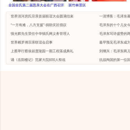
全国全氏第二届恳亲大会在广西召开
斑竹林景区
世界清河房氏宗亲首届联谊大会圆满结束
一清博客：毛泽东
“一方有难，八方支援”-捐助灾区倡议
毛泽东的十个儿女今
慎光辉先生荣任中华慎氏网义务管理人
毛泽东写诗盛赞的
世界赖罗傅宗亲联谊会启事
最早预见毛泽东成
上蔡举行蔡侯叔度陵园一期工程落成典礼
刘继兴：毛泽东两
诵《岳阳楼记》范家大院600人祭祖
抗战殉国的第一位国