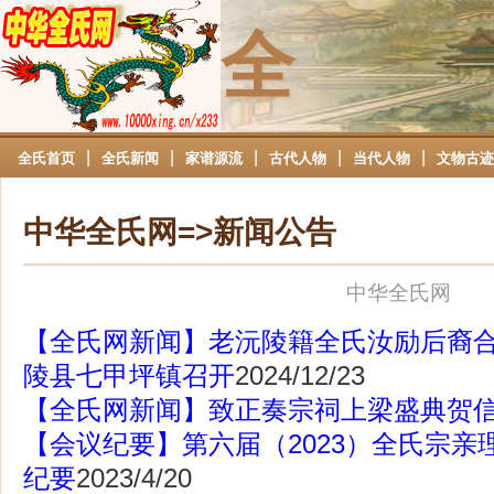
全
|
|
|
|
|
全氏首页
全氏新闻
家谱源流
古代人物
当代人物
文物古迹
中华全氏网=>新闻公告
中华全氏网
【全氏网新闻】老沅陵籍全氏汝励后裔
陵县七甲坪镇召开
2024/12/23
【全氏网新闻】致正奏宗祠上梁盛典贺
【会议纪要】第六届（2023）全氏宗亲
纪要
2023/4/20