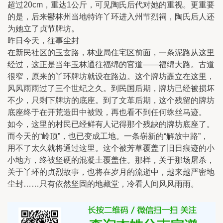
超过20cm，重达1公斤，可见陶氏后代对她的重视。更重要
的是，后来鬱林州当地特许丫环进入州节烈祠，陶氏后人还
为她立了贞节牌坊。
昨日今天，往事尘封
在新民社区的玉玄路，林业局住宅区前面，一条泥路从这里
经过，这正是当年玉林通往福绵的官道——福绵大路。古道
很窄，原来的丫环牌坊就设在路边。这个牌坊矗立在这里，
风风雨雨过了三个世纪之久。到民国后期，牌坊已经被损坏
不少，只剩下牌坊的底座。到了文革后期，这个残留的牌坊
底座终于在开荒造田中被毁，再也看不到任何蛛丝马迹。
如今，这里的村民已经鲜有人记得那个残缺的牌坊底座了。
而今天的“岭顶”，也已变成工地。一条崭新的“解放中路”，
用不了太久就将通过这里。这个被芳草覆盖了旧日痕迹的小
小地方，终被坚硬的混凝土覆盖住。那样，关于那场屠杀，
关于丫环的贞烈故事，也将在岁月的流逝中，越来越严密地
尘封……只有依然坚固的地藏堂，冷看人间风风雨雨。