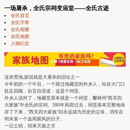
一场屠杀，全氏宗祠变庙堂——全氏古迹
全氏首页
全氏字辈
全氏相册
全氏地图
人物纪念
这块荒地,据说就是大屠杀的旧址之一
今年初的一个午后，一个路过地藏堂的外乡人，站在大门口
驻足四顾，自言自语道：这是个祠堂。
外乡人说对了，地藏堂原本就是一个祠堂，鬱林州“西关四
大家族”中全氏的宗祠。390年风雨过去，祠堂基本完整地保
存了下来，“西关四大家族”却永远成为历史的尘埃，消失在
明末某一个血雨腥风的日子。
一记土铳，招来灭族之灾