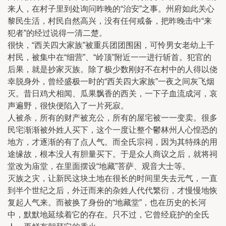
来人，在村子里到处询问昨晚的“治安”之事。州府如此关心
黎民生活，村民自然高兴，没有任何戒备，把昨晚击中“来
犯者”的经过说得一清二楚。
很快，“西关四大家族”被重兵团团围困，可怜男女老幼上千
村民，被集中在“细营”、“岭顶”附近一一进行斩首。犯官的
后果，就是抄家灭族。除了极少数刚好不在村中的人得以侥
幸脱身外，曾经盛极一时的“西关四大家族”一夜之间灰飞烟
灭。昔日鸡犬相闻、瓜果飘香的西关，一下子血流成河，哀
声遍野，很快便陷入了一片死寂。
人被杀，所有的财产被充公，所有的屋宅被一一变卖。很多
民宅渐渐被外姓人买下，这个一度让整个鬱林州人心惶恐的
地方，才逐渐的有了点人气。而全氏宗祠，因为其特殊的用
途缘故，根本没人有胆量买下。于是众人商议之后，就将祠
堂改为庙堂，在里面摆设“地藏”菩萨、观音大士等。
灭族之灾，让新民这块土地在很长的时间里失去元气，一直
到半个世纪之后，外迁而来的杂姓人代代繁衍，才慢慢地恢
复起人气来。而被换了身份的“地藏堂”，也在历史的长河
中，默默地延续着它的存在。只不过，它曾经庇护的全氏