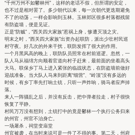
“千州万州不如鬱林州”，这样的老话不假，但所谓的安定，
也不过是相对罢了。多少朝代以来，每一次朝代更迭期避免
不了的动荡，一样会影响到玉林。玉林郊区很多村落都残留
有防盗墙，便是见证。
正是“防贼”，“西关四大家族”惹祸上身，惨遭灭顶之灾。
明末之时，“西关四大家族”出资办起联防，派出少壮村民巡
村守夜。好几次的外来干扰，联防发挥了很大的作用。
一个月黑风高的晚上，联防队员照常在村前巡逻。忽然，一
队人马从福绵方向顺着官道向村子赶来，最前面的坐着高头
大马。联保乡丁马上进入紧张的临战状态，在防盗墙前做好
迎战准备。当大队人马来到距离“细营”、“岭顶”没有多远的
时候，有乡丁率先打响土铳，只听一声炸响，骑马者应声掉
落。
来人一阵骚乱之后，并没有反击，把中弹者拉走，村子很快
恢复了平静。
村民万万没有想到，土铳打中的竟是鬱林一个执行公务归来
的州官，州官不治身亡。
一场屠杀，祠堂变庙堂
州官被袭，在当时来说可是一件了不得的事。第二天，州府