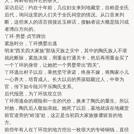
人，再鲜有朝拜它的香火。
采访后记：约在十年前，几位妇女来到地藏堂，自称是全氏
后代，询问这里的人们关于全氏祠堂的情况。从口音来判
断，这些来人的语言很接近玉林话，接触者说大概是陆川或
者博白方向的。
丫环·男婴·贞节牌坊
紧急时分，丫环携婴出逃
明末“西关四大家族”那场灭族之灾中，其中的陶氏族人不堪
就此断脉，紧急决策，用重金打通关卡，然后再用重金买了
一个丫环的身世，让她把一个男婴带出“西关”。
丫环逃出村子以后，果然坚守承诺，终身不嫁，将陶家小儿
一心养大，培育成人。长大以后的男孩聪颖过人，中举为
官，传下如今陆川平乐陶氏支系。
后代报恩，为丫环筑坟立坊
丫环用逃命的艰险和一生的代价，换来了陶氏的重生。所以
对她，陶氏后人敬如亲妣。她死了以后，墓地就设在地藏堂
前官道旁的“岭顶”处，这正是当初四大家族惨遭斩首的地
方。
前些年有人在丫环坟的地方挖出一枚很大的专铸铜钱，直径