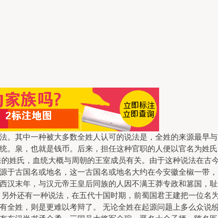
法。其中一种被大多数全姓人认可的说法是，全姓的来源最早与
统。泉，也就是钱币。后来，担任这种官职的人便以官名为姓氏
来的姓氏，血统大概与周朝的王室成员有关。由于这种说法在古
源于古国名或地名，这一古国名或地名大约在今安徽全椒一带，
西汉末年，与汉元帝王皇后同族的人因不满王莽专政和篡国，耻
的人。另外还有一种说法，在五代十国时期，前蜀国君王建把一位
有全姓，则是更难以考辩了。 无论全姓在起源问题上多么众说