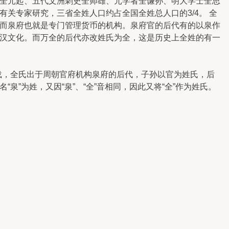
全元起、五代文洲刺史全师雄、元学者全谦孙、明大学士全思
关专家研究，三省全姓人口约占全国全姓总人口的3/4。 全
而泉府也就是专门管理货币的机构。泉府官的后代有的以泉作
汉文化。而万全的后代亦改姓氏为全，这是历史上全姓的有一
，全氏出于周朝官府机构泉府的后代，子孙以官为姓氏，后
”为姓，又因“泉”、“全”音相同，因此又将“全”作为姓氏。