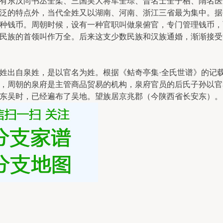
有东汉尚书丞全柔、三国吴大将军全琮、晋名士全子栖、隋名医
泛的特点外，当代全姓又以湖南、河南、浙江三省最为集中。据有
种钱币。周朝时候，设有一种官职叫做泉俯官，专门管理钱币，
民族的首领叫作万全。后来这支少数民族和汉族通婚，渐渐接受
出自泉姓，是以官名为姓。根据《鲒奇亭集·全氏世谱》的记载
周朝的泉府是主管商品贸易的机构，泉府官员的后氏子孙以官名“泉
东吴时，已经遍布了吴地。望族居京兆郡（今陕西省长安东）。