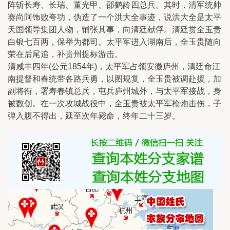
阵斩长寿、长瑞、董光甲、邵鹤龄四总兵。其时，清军统帅
赛尚阿饰败夸功，伪造了一个洪大全事迹，说洪大全是太平
天国领导集团人物，铺张其事，向清廷献俘。清廷赏全玉贵
白银七百两，保举为都司。太平军进入湖南后，全玉贵随向
荣在后尾追，补贵州提标游击。
清咸丰四年(公元1854年)，太平军占领安徽庐州，清廷命江
南提督和春统带各路兵勇，以图规复，全玉贵被调赴援，加
副将衔，署寿春镇总兵，屯兵庐州城外，与太平军接战，身
被数创。在一次攻城战役中，全玉贵被太平军枪炮击伤，子
弹入腹不得出，延至次年毙命，终年二十三岁。