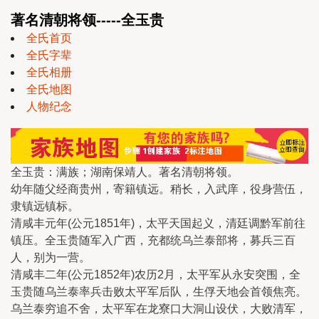
著名清朝将领-----全玉贵
全氏首页
全氏字辈
全氏相册
全氏地图
人物纪念
全玉贵：满族；湖南保靖人。著名清朝将领。
幼年随父经商贵州，寄籍镇远。稍长，入武庠，役身营伍，
隶镇远镇标。
清咸丰元年(公元1851年)，太平天国起义，清廷调黔军前往
镇压。全玉贵随军入广西，充都统乌兰泰部将，募兵三百
人，别为一营。
清咸丰二年(公元1852年)农历2月，太平军从永安突围，全
玉贵随乌兰泰率兵击败太平军后队，生俘天地会首领焦亮。
乌兰泰穷追不舍，太平军在龙寮口大洞山设伏，大败清军，