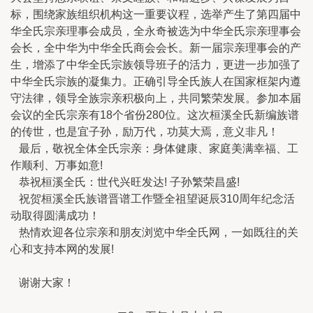
标，围绕家族组织机构这一重要议程，选举产生了第四届中
华全氏宗亲理事会成员，全永奇被选为中华全氏宗亲理事会
会长，全中华为中华全氏商会会长。新一届宗亲理事会的产
生，增添了中华全氏宗族领导班子的活力，更进一步加强了
中华全氏宗族的凝集力。正确引导全氏族人在国家框架内遵
守法律，领导全族宗亲积极向上，共同繁荣发展。参加本届
会议的全氏宗亲有18个省份280位。这次桓溪全氏新编族谱
的传世，也是宜子孙，励万代，功莫大焉，意义非凡！
最后，敬祝全体全氏宗亲：身体健康、家庭美满幸福、工
作顺利、万事如意!
恭祝桓溪全氏：世代兴旺发达! 子孙繁荣昌盛!
祝贺桓溪全氏族谱晋谱工作暨全祖望诞辰310周年纪念活
动取得圆满成功！
热情欢迎各位宗亲和朋友浏览中华全氏网，一如既往的关
心和支持本网的发展!
谢谢大家！