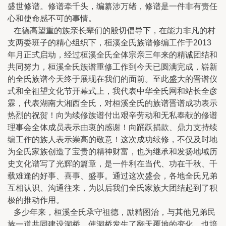
盛世修谱。修谱牵千头，编纂涉万绪，修谱是一件非有责任
心和使命感不可的事情。
在德高望重的族亲长辈们的殷切倡导下，在能力非凡的村
支两委班子的精心组织下，桓溪全氏族谱修编工作于2013
年月正式启动，经过桓溪全氏全体宗亲三年来的精诚团结和
共同努力，桓溪全氏族谱重修工作到今天已圆满完成，崭新
的全氏族谱今天终于展现在我们的面前。至此盛大的晋谱仪
式和全祖望文化节开幕式上，我代表中华全氏网和站长全彦
霖，代表湖南大湘西全氏，对桓溪全氏的族谱晋谱成功表示
热烈的祝贺！向为续修族谱付出艰辛劳动和无私奉献的修谱
理事会全体成员表示由衷的感谢！向踊跃捐款、鼎力支持续
编工作的族人表示崇高的敬意！这次成功续修，不仅及时地
为全氏家族创造了宝贵的精神财富，也为继承和发扬地域历
史文化谱写了光辉的篇章，是一件利在当代、功在千秋、千
载难逢的好事、喜事、盛事。通过这次盛会，各地全氏兄弟
互相认识、沟通往来，为以后我们全氏家族大团结起到了积
极的推动作用。
多少年来，桓溪全氏承守祖德，励精图治，与其他兄弟民
族一道共同建设洞桥，使洞桥发生了翻天覆地的变化，也培