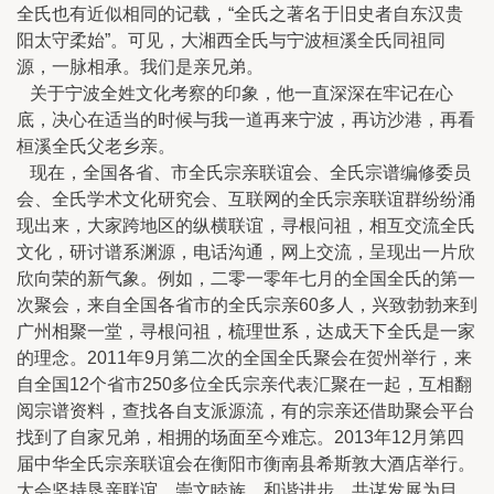
全氏也有近似相同的记载，“全氏之著名于旧史者自东汉贵
阳太守柔始”。可见，大湘西全氏与宁波桓溪全氏同祖同
源，一脉相承。我们是亲兄弟。
关于宁波全姓文化考察的印象，他一直深深在牢记在心
底，决心在适当的时候与我一道再来宁波，再访沙港，再看
桓溪全氏父老乡亲。
现在，全国各省、市全氏宗亲联谊会、全氏宗谱编修委员
会、全氏学术文化研究会、互联网的全氏宗亲联谊群纷纷涌
现出来，大家跨地区的纵横联谊，寻根问祖，相互交流全氏
文化，研讨谱系渊源，电话沟通，网上交流，呈现出一片欣
欣向荣的新气象。例如，二零一零年七月的全国全氏的第一
次聚会，来自全国各省市的全氏宗亲60多人，兴致勃勃来到
广州相聚一堂，寻根问祖，梳理世系，达成天下全氏是一家
的理念。2011年9月第二次的全国全氏聚会在贺州举行，来
自全国12个省市250多位全氏宗亲代表汇聚在一起，互相翻
阅宗谱资料，查找各自支派源流，有的宗亲还借助聚会平台
找到了自家兄弟，相拥的场面至今难忘。2013年12月第四
届中华全氏宗亲联谊会在衡阳市衡南县希斯敦大酒店举行。
大会坚持恳亲联谊、崇文睦族、和谐进步、共谋发展为目