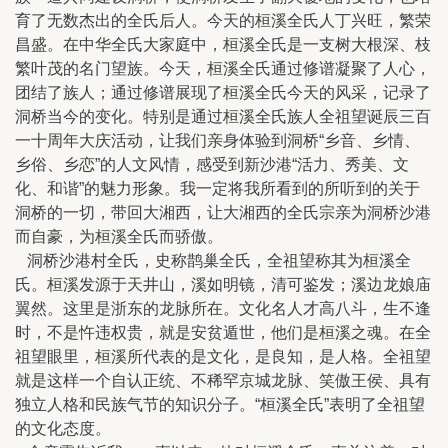
育了无数杰出的全氏后人。今天的桓溪全氏人丁兴旺，繁荣
昌盛。在中华全氏大家庭中，桓溪全氏是一支树大根深、枝
繁叶茂的名门望族。今天，桓溪全氏通过修谱凝聚了人心，
团结了族人；通过修谱展现了桓溪全氏今天的风采，记录了
洞桥当今的变化。特别是通过桓溪全氏族人全祖望诞辰三百
一十周年大庆活动，让我们亲身体验到洞桥“乡音、乡情、
乡俗、乡恋”的人文风情，感受到新沙港“活力、秀美、文
化、和谐”的魅力形象。我一定将我所看到的所听到的关于
洞桥的一切，带回大湘西，让大湘西的全氏宗亲为洞桥沙港
而自豪，为桓溪全氏而骄傲。
洞桥沙港村全氏，史称鹊巢全氏，全祖望称其为桓溪全
氏。桓溪发源于天井山，溪如明镜，清可鉴发；溪边龙娘庙
翼然。这里是浙东的龙脉所在。文化名人才高八斗，生不逢
时，不是忤违权贵，就是安贫遁世，他们是桓溪之魂。在全
祖望眼里，桓溪所代表的是文化，是良知，是人格。全祖望
就是这样一个自认正统、不稀罕京城龙脉、笑傲王侯、具有
独立人格和民族气节的知识分子。“桓溪全氏”表明了全祖望
的文化态度。