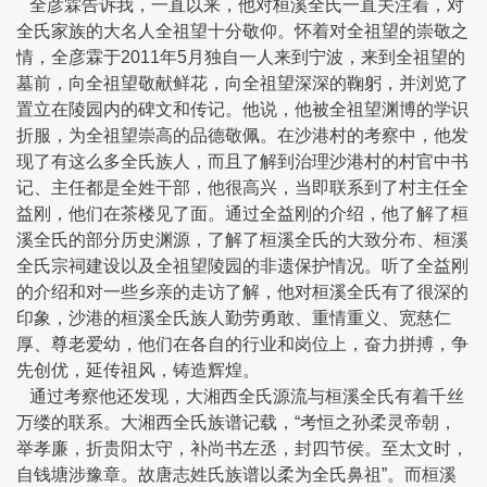
全彦霖告诉我，一直以来，他对桓溪全氏一直关注着，对
全氏家族的大名人全祖望十分敬仰。怀着对全祖望的崇敬之
情，全彦霖于2011年5月独自一人来到宁波，来到全祖望的
墓前，向全祖望敬献鲜花，向全祖望深深的鞠躬，并浏览了
置立在陵园内的碑文和传记。他说，他被全祖望渊博的学识
折服，为全祖望崇高的品德敬佩。在沙港村的考察中，他发
现了有这么多全氏族人，而且了解到治理沙港村的村官中书
记、主任都是全姓干部，他很高兴，当即联系到了村主任全
益刚，他们在茶楼见了面。通过全益刚的介绍，他了解了桓
溪全氏的部分历史渊源，了解了桓溪全氏的大致分布、桓溪
全氏宗祠建设以及全祖望陵园的非遗保护情况。听了全益刚
的介绍和对一些乡亲的走访了解，他对桓溪全氏有了很深的
印象，沙港的桓溪全氏族人勤劳勇敢、重情重义、宽慈仁
厚、尊老爱幼，他们在各自的行业和岗位上，奋力拼搏，争
先创优，延传祖风，铸造辉煌。
通过考察他还发现，大湘西全氏源流与桓溪全氏有着千丝
万缕的联系。大湘西全氏族谱记载，“考恒之孙柔灵帝朝，
举孝廉，折贵阳太守，补尚书左丞，封四节侯。至太文时，
自钱塘涉豫章。故唐志姓氏族谱以柔为全氏鼻祖”。而桓溪