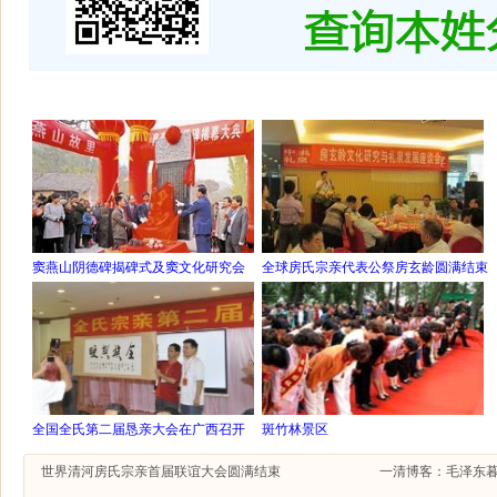
窦燕山阴德碑揭碑式及窦文化研究会
全球房氏宗亲代表公祭房玄龄圆满结束
全国全氏第二届恳亲大会在广西召开
斑竹林景区
世界清河房氏宗亲首届联谊大会圆满结束
一清博客：毛泽东