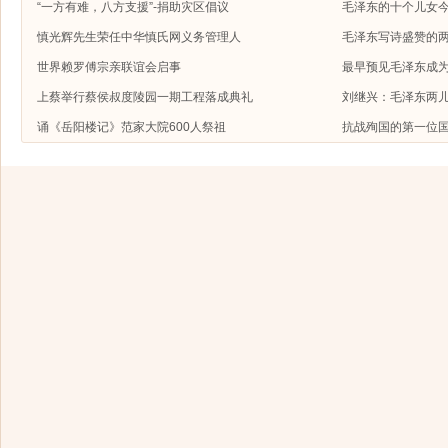
“一方有难，八方支援”-捐助灾区倡议
毛泽东的十个儿女今
慎光辉先生荣任中华慎氏网义务管理人
毛泽东写诗盛赞的
世界赖罗傅宗亲联谊会启事
最早预见毛泽东成
上蔡举行蔡侯叔度陵园一期工程落成典礼
刘继兴：毛泽东两
诵《岳阳楼记》范家大院600人祭祖
抗战殉国的第一位国