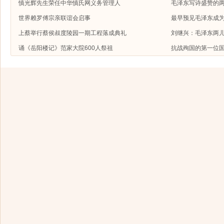
慎光辉先生荣任中华慎氏网义务管理人
毛泽东写诗盛赞的
世界赖罗傅宗亲联谊会启事
最早预见毛泽东成
上蔡举行蔡侯叔度陵园一期工程落成典礼
刘继兴：毛泽东两
诵《岳阳楼记》范家大院600人祭祖
抗战殉国的第一位国