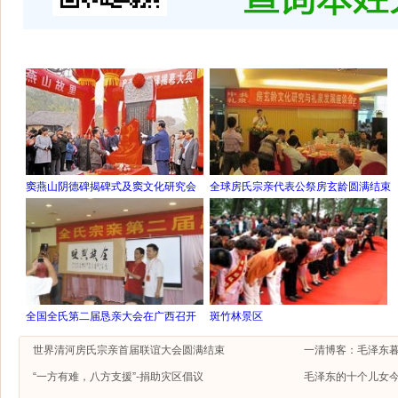
窦燕山阴德碑揭碑式及窦文化研究会
全球房氏宗亲代表公祭房玄龄圆满结束
全国全氏第二届恳亲大会在广西召开
斑竹林景区
世界清河房氏宗亲首届联谊大会圆满结束
一清博客：毛泽东
“一方有难，八方支援”-捐助灾区倡议
毛泽东的十个儿女今