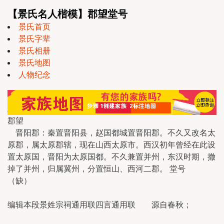
【景氏名人楷模】郡望堂号
景氏首页
景氏字辈
景氏相册
景氏地图
人物纪念
郡望
晋阳郡：秦置晋阳县，赵国都城置晋阳郡。不久又改名太
原郡，属太原郡辖，现在山西太原市。西汉初年曾经在此设
置太原国，晋阳为太原国都。不久兼置并州，东汉时期，撤
掉了并州，归属冀州，分置恒山、西河二郡。 堂号
（缺）
编辑本段景姓宗祠通用联四言通用联 源自春秋；