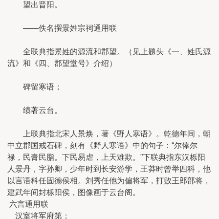
望出晋阳。
——佚名撰景姓宗祠通用联
全联典指景姓的源流和郡望。（见上题头《一、姓氏源
流》和《四、郡望堂号》介绍）
碑留寒语；
绩著云台。
上联典指北宋人景焕，著《野人寒语》。乾德年间，朝
中立郡国戒石碑，刻有《野人寒语》中的句子：“尔俸尔
禄，民膏民脂。下民易虐，上天难欺。”下联典指东汉栎阳
人景丹，字孙卿，少年时到长安游学，王莽时曾举四科，他
以言语科任固德侯相。刘秀任他为偏将军，打败王郎部将，
建武年间封栎阳侯，图像画于云台阁。
六言通用联
汉室将军府第；