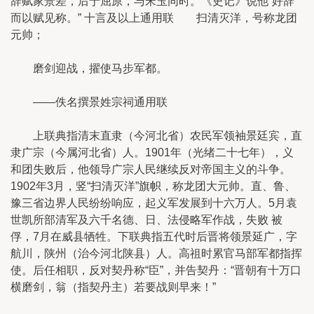
辞赋家景差，后于屈原，与宋玉同时。《史记》说他“好辞
而以赋见称。” 十言及以上通用联 扫清灭洋，号称龙团
元帅；
磨剑迎战，擢使马步军都。
——佚名撰景姓宗祠通用联
上联典指清末直隶（今河北省）农民军领袖景廷宾，直
隶广宗（今属河北省）人。1901年（光绪二十七年），义
和团失败后，他领导广宗人民继续反对帝国主义的斗争。
1902年3月，竖“扫清灭洋”旗帜，称龙团大元帅。直、鲁、
豫三省边界人民纷纷响应，起义军发展到十六万人。5月袁
世凯所部清军及六千名德、日、法侵略军作战，失败 被
俘，7月在威县牺牲。下联典指五代时后晋将领景延广，字
航川，陕州（治今河北陕县）人。高祖时累官马部军都指挥
使。后任相职，反对契丹称“臣”，并告契丹：“晋朝有十万口
横磨剑，翁（指契丹主）若要战则早来！”