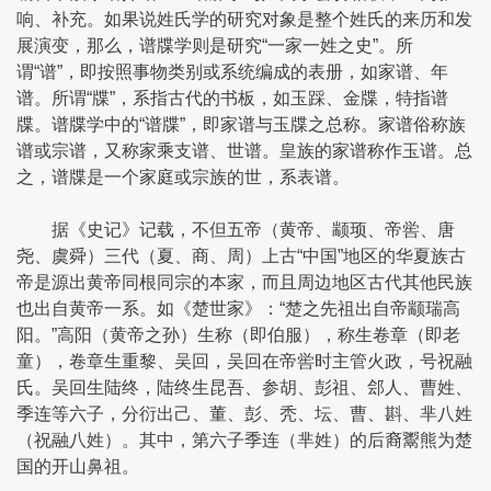
响、补充。如果说姓氏学的研究对象是整个姓氏的来历和发
展演变，那么，谱牒学则是研究“一家一姓之史”。所
谓“谱”，即按照事物类别或系统编成的表册，如家谱、年
谱。所谓“牒”，系指古代的书板，如玉踩、金牒，特指谱
牒。谱牒学中的“谱牒”，即家谱与玉牒之总称。家谱俗称族
谱或宗谱，又称家乘支谱、世谱。皇族的家谱称作玉谱。总
之，谱牒是一个家庭或宗族的世，系表谱。
据《史记》记载，不但五帝（黄帝、颛顼、帝喾、唐
尧、虞舜）三代（夏、商、周）上古“中国”地区的华夏族古
帝是源出黄帝同根同宗的本家，而且周边地区古代其他民族
也出自黄帝一系。如《楚世家》：“楚之先祖出自帝颛瑞高
阳。”高阳（黄帝之孙）生称（即伯服），称生卷章（即老
童），卷章生重黎、吴回，吴回在帝喾时主管火政，号祝融
氏。吴回生陆终，陆终生昆吾、参胡、彭祖、郐人、曹姓、
季连等六子，分衍出己、董、彭、秃、坛、曹、斟、芈八姓
（祝融八姓）。其中，第六子季连（芈姓）的后裔鬻熊为楚
国的开山鼻祖。