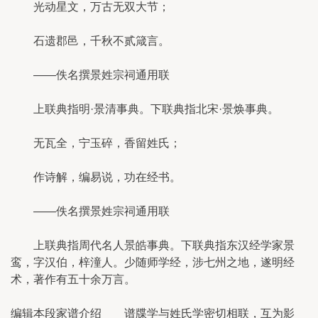
光动星文，万古无双大节；
石遗郡邑，千秋不贰箴言。
——佚名撰景姓宗祠通用联
上联典指明·景清事典。下联典指北宋·景焕事典。
无瓦全，宁玉碎，香留姓氏；
作诗解，编易说，功在经书。
——佚名撰景姓宗祠通用联
上联典指周代名人景皓事典。下联典指东汉经学家景
鸾，字汉伯，梓潼人。少随师学经，涉七州之地，遂明经
术，著作有五十余万言。
编辑本段家谱介绍 谱牒学与姓氏学密切相联，互为影