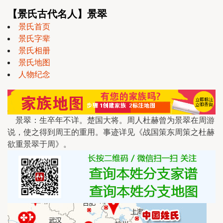
【景氏古代名人】景翠
景氏首页
景氏字辈
景氏相册
景氏地图
人物纪念
景翠：生卒年不详。楚国大将。周人杜赫曾为景翠在周游
说，使之得到周王的重用。事迹详见《战国策东周策之杜赫
欲重景翠于周》。