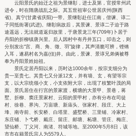
云阳景氏的始迁之祖为景继彰，进士及第，官授常州武
进令，时在隋唐战乱之际。其五世祖审公世居庆州(陕西
省)、真宁(甘肃省庆阳)一带。景继彰赴任江南，偕谏、谆二
子同抵衙署(武进)。继彰病故后，其景谏、景谆二子迫于路
途遥远，无法就道返归故里，于唐景龙三年(709年)卜居于
丹阳的折柳镇唐兴里。后人因村中有丹井五口，叩击之，则
分别发出“宫、商、角、徵、羽”旋律，其声清脆可辨，铿锵
入耳，遂易村名为嘉(佳)井。由此，景谏、景谆兄弟俩被尊
奉为丹阳景姓始祖。
景氏定居丹阳以来，历时达1000余年，按宗支细分为
贵一至贵七。其贵七又分派12支，并有墙、玄，有望等宗
支，以大宗统领小支，小支依附大宗，出现了枝繁叶茂的局
面。景氏居住在行宫的景家渡，横塘的大景甲、景巷，蒋
墅、折柳、窦庄景家村、云阳的景甲村，亦有分布在司徒
村、徐巷、界沟、万亩塘、新庙头、张家村、段庄、大上
埄、南寺前、长安桥、白塔里、盛墅桥、三里铺、冷家村、
东庄铺、卜弋桥、戴庄、留庄、邮塘、柘塘、管庄、梅庄、
望仙桥、丁义河、南渚、符城等地。至2000年5月8日，该
市市在籍景氏宗人为5579人。