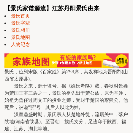
【景氏家谱源流】江苏丹阳景氏由来
景氏首页
景氏字辈
景氏相册
景氏地图
人物纪念
景氏，位列宋版《百家姓》第253席，其发祥地为晋阳郡(山
西省太原县)。
景氏之来，源于谥号。据《姓氏考略》载，春秋时景姓
为楚国王室三族之一，景氏的祖先出于楚公族，原为芈姓，
始祖为曾任过周文王的授业之师，受封于楚国的鬻熊公。他
死后，被谥“景”号，其后人以此为姓。
汉室鼎盛时期，景氏宗人从楚地外徙，流居关中，落户
陕地(河南省陕县)。至晋朝，族氏支分，足迹印于陕西、福
建、江苏、湖北等地。