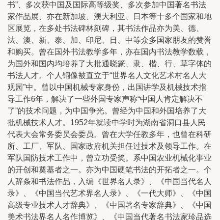
书”、多次获中国及国际高等级奖、多次参加中国著名书法
家作品展、亦在新加坡、澳大利亚、日本等十多个国家和地
区展览，在多处书法碑林刻碑，其书法作品亦为美、德、
法、澳、新、泰、加、印尼、日、中等众多国家朋友的赞誉
和购买。曾在国外书法教学多年，亦在国内书法教学数载，
为国外和国内均培养了大批通晓篆、隶、楷、行、草字体的
书法人才。个人铜像被直立于“世界名人文化艺术村名人大
观园”中。曾以中国机械专家身份，出国讲学及机械技术指
导工作6年，解决了一些外国专家声称“中国人肯定解决不
了”的技术问题，为中国争光。曾经为中国和外国培养了大
批机械技术人才。1952年就读中学时为湖南省洞口县人民
代表大会常务委员会委员。曾在大学任教多年，也曾在科研
所、工厂、军队、国家政府机关担任过技术及领导工作。在
军队国防技术工作中，曾立功受奖。系中国农业机械化事业
的开创和奠基者之一。亦为中国硬笔书法的开拓者之一。个
人辞条和书法作品，入编《世界名人录》、《中国当代名人
录》、《中国当代艺术界名人录》、《一代大师》、《中国
高级专业技术人才辞典》、《中国著名专家辞典》、《中国
美术书法界名人名作博览》、《中国当代著名书法家珍品选