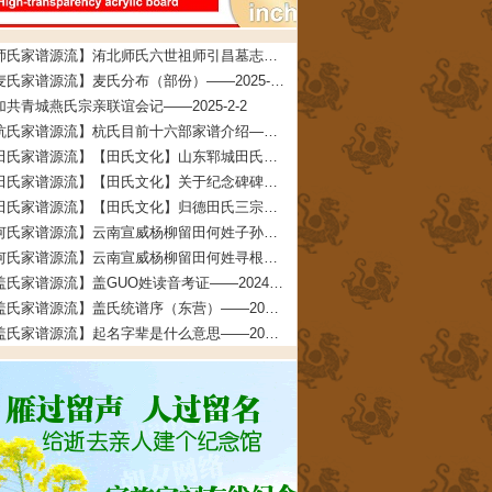
【师氏家谱源流】洧北师氏六世祖师引昌墓志铭——2026-4-5
【麦氏家谱源流】麦氏分布（部份）——2025-3-5
加共青城燕氏宗亲联谊会记——2025-2-2
【杭氏家谱源流】杭氏目前十六部家谱介绍——2024-5-22
【田氏家谱源流】【田氏文化】山东郓城田氏——2024-5-18
【田氏家谱源流】【田氏文化】关于纪念碑碑文的说明——2024-4-13
【田氏家谱源流】【田氏文化】归德田氏三宗支：“三田一家”的考证依据及考证过程——2024-4-4
【何氏家谱源流】云南宣威杨柳留田何姓子孙寻根启示——2024-3-6
【何氏家谱源流】云南宣威杨柳留田何姓寻根启示——2024-3-6
【盖氏家谱源流】盖GUO姓读音考证——2024-2-26
【盖氏家谱源流】盖氏统谱序（东营）——2024-2-7
【盖氏家谱源流】起名字辈是什么意思——2024-2-6