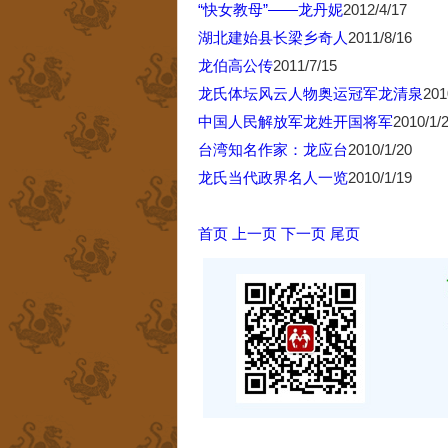
“快女教母”——龙丹妮
2012/4/17
湖北建始县长梁乡奇人
2011/8/16
龙伯高公传
2011/7/15
龙氏体坛风云人物奥运冠军龙清泉
201
中国人民解放军龙姓开国将军
2010/1/
台湾知名作家：龙应台
2010/1/20
龙氏当代政界名人一览
2010/1/19
首页
上一页
下一页
尾页