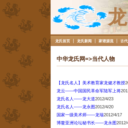
龙
|
|
|
龙氏首页
龙氏新闻
家谱源流
古代
中华龙氏网=>当代人物
【龙氏名人】美术教育家龙健才教授
2
龙云——中国国民革命军陆军上将
201
龙氏名人——龙大道
2012/4/23
龙氏名人——龙永图
2012/4/20
国家一级美术师——龙瑞
2012/4/17
博鳌亚洲论坛秘书长——龙永图
2012/