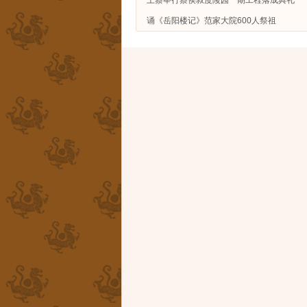
诵《岳阳楼记》范家大院600人祭祖