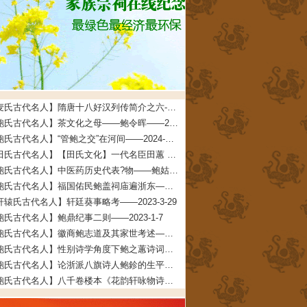
【麦氏古代名人】隋唐十八好汉列传简介之六--麦氏始祖铁杖公——2025-5-23
【鲍氏古代名人】茶文化之母——鲍令晖——2024-2-5
【鲍氏古代名人】“管鲍之交”在河间——2024-1-14
【田氏古代名人】【田氏文化】一代名臣田蕙 文/田福宏——2023-8-26
【鲍氏古代名人】中医药历史代表?物——鲍姑——2023-7-16
【鲍氏古代名人】福国佑民鲍盖祠庙遍浙东——2023-7-16
轩辕氏古代名人】轩廷葵事略考——2023-3-29
鲍氏古代名人】鲍鼎纪事二则——2023-1-7
【鲍氏古代名人】徽商鲍志道及其家世考述——2023-1-7
【鲍氏古代名人】性别诗学角度下鲍之蕙诗词创作研究——2022-12-25
【鲍氏古代名人】论浙派八旗诗人鲍鉁的生平、创作与交游——2022-12-25
【鲍氏古代名人】八千卷楼本《花韵轩咏物诗存》的文献及文学价值兼及鲍廷博诗词辑佚——2022-12-25