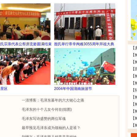
房氏宗亲代表公祭房玄龄圆满结束
殷氏举行帝辛殉难3055周年拜祖大典
林景区
2004年中国湖南旅游节
【
【
一清博客：毛泽东暮年的六大铭心之痛
毛泽东的十个儿女今何在(组图)
毛泽东写诗盛赞的两位军魂
最早预见毛泽东成为领袖的人是谁？
刘继兴：毛泽东两儿媳竟是亲姐妹