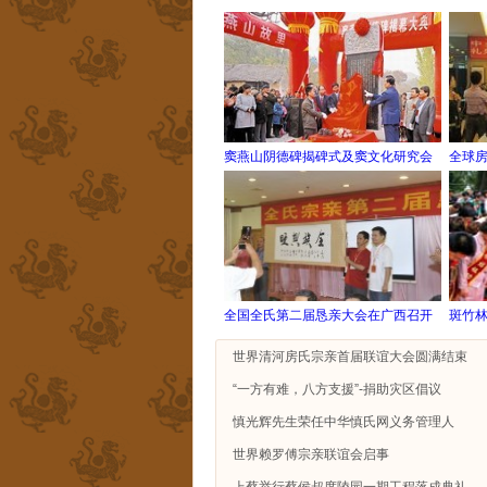
窦燕山阴德碑揭碑式及窦文化研究会
全球
全国全氏第二届恳亲大会在广西召开
斑竹
世界清河房氏宗亲首届联谊大会圆满结束
“一方有难，八方支援”-捐助灾区倡议
慎光辉先生荣任中华慎氏网义务管理人
世界赖罗傅宗亲联谊会启事
上蔡举行蔡侯叔度陵园一期工程落成典礼