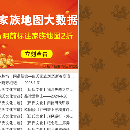
共叙族情，同谱新篇—曲氏家族2025新春联谊会在牟平圆满举办——2025-5-7
府寻根记——2025-1-31
【田氏文化古迹】【田氏文化】我念先辈之功德 文/田启礼——2024-4-22
鲍氏文化古迹】品读爱荆庄——2024-4-20
【田氏文化古迹】【田氏文化】归德田氏甲辰年清明团圆拜祖大典拜祖文——2024-4-11
【盖氏文化古迹】欧阳修《行书谱图序稿并诗》——2024-2-7
【田氏文化古迹】【田氏文化】顶风逆行（外五首） 文/田春兰——2024-2-3
【田氏文化古迹】【田氏文化】纪念毛主席诞辰一百三十周年 文/田仁刚——2023-12-27
【田氏文化古迹】【田氏文化】照片里雪的联想（附：田承堂读后感）文/田先奇——2023-12-23