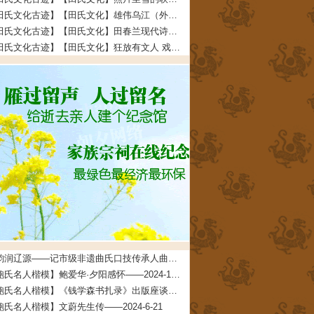
【田氏文化古迹】【田氏文化】雄伟乌江（外五首） 文/田福宏——2023-12-5
【田氏文化古迹】【田氏文化】田春兰现代诗四首 文/田春兰——2023-11-30
【田氏文化古迹】【田氏文化】狂放有文人 戏说多潦倒 文/田先奇——2023-11-24
曲韵润辽源——记市级非遗曲氏口技传承人曲道德——2026-4-24
【鲍氏名人楷模】鲍爱华·夕阳感怀——2024-10-24
【鲍氏名人楷模】《钱学森书扎录》出版座谈会上 鲍世行教授的发言摘要——2024-6-21
鲍氏名人楷模】文蔚先生传——2024-6-21