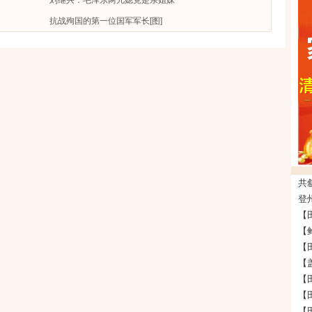
抗战殉国的第一位国军军长[图]
登州
【