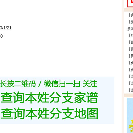
0/1/21
参
20