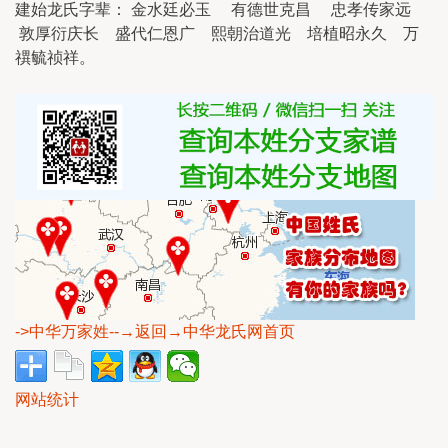
建始龙氏字辈： 金水廷必玉 有德世克昌 忠孝传家远
敦厚衍庆长 盛代仁恩广 熙朝治道光 培植昭永久 万
禩毓祯祥。
->中华万家姓
--→返回→中华龙氏网首页
网站统计