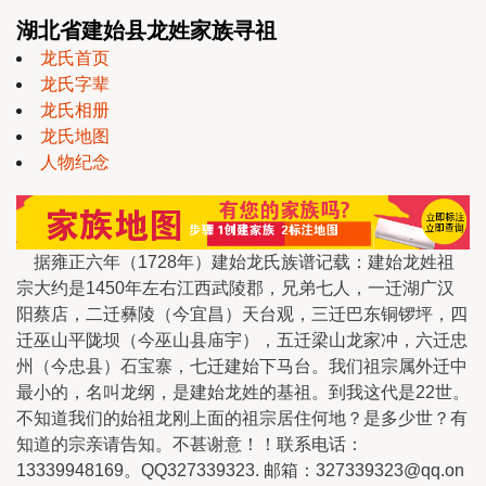
湖北省建始县龙姓家族寻祖
龙氏首页
龙氏字辈
龙氏相册
龙氏地图
人物纪念
据雍正六年（1728年）建始龙氏族谱记载：建始龙姓祖
宗大约是1450年左右江西武陵郡，兄弟七人，一迁湖广汉
阳蔡店，二迁彝陵（今宜昌）天台观，三迁巴东铜锣坪，四
迁巫山平陇坝（今巫山县庙宇），五迁梁山龙家冲，六迁忠
州（今忠县）石宝寨，七迁建始下马台。我们祖宗属外迁中
最小的，名叫龙纲，是建始龙姓的基祖。到我这代是22世。
不知道我们的始祖龙刚上面的祖宗居住何地？是多少世？有
知道的宗亲请告知。不甚谢意！！联系电话：
13339948169。QQ327339323. 邮箱：327339323@qq.on