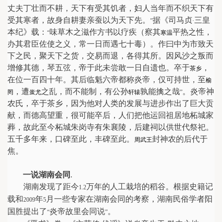
丈夫丁壮而不耕，天下有受其饥者，妇人当年而不织天下有
受其寒者，故身自耕妻亲蚕以为天下先。
据《司马贞
三皇
”
·
本纪》载：
味草木之滋作方书以疗疾（察其
平热之性，
“
寒温
办其君臣佐使之义，常一日而遇七十毒）。作曰中为市致天
下之民，聚天下之货，交易而退，各得其所。因风沙之叛而
增修其德，琴五弦，帝于此未尝敢一日自遗也。卒于
，
茶乡
在位一百四十年。其后临魁六帝都称炎帝，仅可持世，至
榆
，遭
之乱，而不能制，有公孙
孰能擒之哉
。炎帝神
罔
蚩尤
轩辕
”
农氏，卒于茶乡，因为他对人类的发展与进步作出了巨大贡
献，而德高望重，很可能卒后，人们把他运回祖居地柘城家
葬，故此至今柘城朱岗寺有朱襄陵，后建祠以供世代祭祀。
五千多年来，口碑至此，丰碑至此。
封神农的后代于
周武王
焦。
一说湖南会同
.
湖南发现了距今
万年的人工栽培的稻谷。根据史籍记
1.2
载和
年
月一些专家在湖南会同的考察，湖南民俗学者阳
2009
5
国胜提出了
炎帝故里会同说
。
“
”