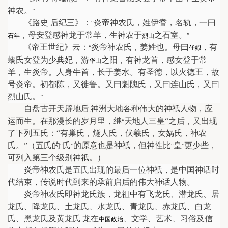
神农。
”
《路史
后纪三》：
炎帝神农氏，姓伊耆，名轨，一曰
·
“
，母安登感神龙于常羊，生神农于
之石室。
石年
烈山
”
《帝王世纪》云：
炎帝神农氏，姜姓也。母曰
，有
“
任姒
蟜氏女登为少典妃，游
之阳，有神龙首，感女登于常
华山
羊，生炎帝。人身牛首，长于姜水。有圣德，以火德王，故
号炎帝。初都陈，又徙鲁。又曰魁隗氏，又曰连山氏，又曰
烈山氏。
”
自盘古开天辟地后
神洲大地各种伟大的神祇人物，应
,
运而生。在那漫长的岁月里，继
天地人三皇“之后，又出现
“
了下列五氏：“有巢氏，燧人氏，伏羲氏，女娲氏，神农
氏。”（五氏的
氏
的原意也是神祇，但神性比
皇
更少些，
“
”
“
”
可列入第三个级别神祇。）
炎帝神农氏是五氏出现的最后一位神祇，是中国神话时
代结束，传说时代到来的承前启后的伟大神话人物。
炎帝神农氏即神龙氏族，龙祖中有飞龙氏、潜龙氏、居
龙氏、降龙氏、土龙氏、水龙氏、青龙氏、赤龙氏、白龙
氏、黑龙氏及黄龙氏
龙在
、文学、艺术、习俗及信
.
中国政治