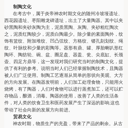
制陶文化
在考古中，属于炎帝神农时期文化的随州冷坡垭遗址、
西花园遗址、枣阳雕龙碑遗址，出土了大量陶器。其中以夹
砂黑陶和夹砂灰陶为主，泥质黑陶、灰陶、夹砂粗红陶次
之，泥质红陶较少，泥质白陶最少。除少量的素面陶外，纹
饰有篮纹、附加堆纹、凹凸弦纹、方格纹、镂孔刻划纹、绳
纹、叶脉纹和少量的彩陶等。器形有鼎、罐、厚胎喇叭形红
陶环、陶纺轮、碗、盆、圈足盘、器盖、瓮、尖底缸、长颈
壶、四足方鼎等，这一发现对我们研究当时的制陶文化，提
供了有利的参考。说明当时人们已经掌握制陶技术，且陶器
被人们广泛使用。制陶工艺逐渐从简单的形状向美观、大方
的方向发展。在陶器发明前，人们加工处理食物，只能用火
烧烤，有了陶器，人们对食物可以进行蒸煮加工，还可以贮
存物品，酿酒，消毒。陶器的使用，改善了人类的生活条
件，对人类的饮食卫生和医药发展产生了深远的影响
这也
,
带动了社会向新的发展方向前进。
贸易文化
神农时期，物质生产的充盈，带来了产品的剩余。从古