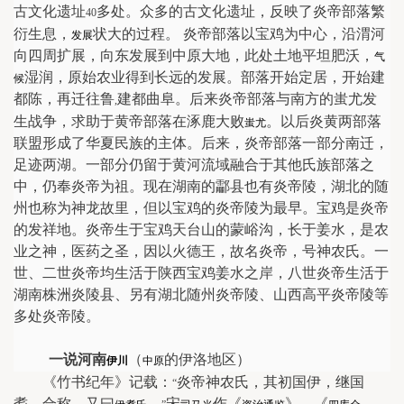
古文化遗址
多处。众多的古文化遗址，反映了炎帝部落繁
40
衍生息，
状大的过程。 炎帝部落以宝鸡为中心，沿渭河
发展
向四周扩展，向东发展到中原大地，此处土地平坦肥沃，
气
湿润，原始农业得到长远的发展。部落开始定居，开始建
候
都陈，再迁往鲁
建都曲阜。后来炎帝部落与南方的蚩尤发
,
生战争，求助于黄帝部落在涿鹿大败
。以后炎黄两部落
蚩尤
联盟形成了华夏民族的主体。后来，炎帝部落一部分南迁，
足迹两湖。一部分仍留于黄河流域融合于其他氏族部落之
中，仍奉炎帝为祖。现在湖南的酃县也有炎帝陵，湖北的随
州也称为神龙故里，但以宝鸡的炎帝陵为最早。宝鸡是炎帝
的发祥地。炎帝生于宝鸡天台山的蒙峪沟，长于姜水，是农
业之神，医药之圣，因以火德王，故名炎帝，号神农氏。一
世、二世炎帝均生活于陕西宝鸡姜水之岸，八世炎帝生活于
湖南株洲炎陵县、另有湖北随州炎帝陵、山西高平炎帝陵等
多处炎帝陵。
一说河南
（
的伊洛地区）
伊川
中原
《竹书纪年》记载：
炎帝神农氏，其初国伊，继国
“
耆，合称，又曰
。
宋
作《
》、《