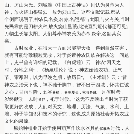
山、厉山为氏。刘城淮《中国上古神话》则认为炎帝为人
神，放火烧山很猛烈，故为烈山氏。这些文献记载
都从一
,
个侧面说明了
神农氏名炎
名赤
名烈
都与太阳
与火有关
当时
,
,
,
,
,
,
先民靠的是刀耕火种
放火烧山垦荒
此法直到近代都还可见
,
(
),
万物生长靠太阳。人们尊奉神农氏为赤帝
炎帝
名副其实
,
,
矣。
古时农业，在很大一方面只能望天收，遇到自然灾害，
就有可能导致颗粒无收，对于炎帝神农氏族在解决这一问题
上，史书曾有详细的记载。《白虎通》云：神农
因天之
"
时，分地之利
，《杨泉理论》说：
神农始治农功、正气
"
“
节、审寒温，以为早晚之期，故历日
。《主术训》云：
昔
”
"
神农之治天下也，神不驰于胸中，智不出于四域，怀其仁诚
之心，甘雨时降，五谷
，
，月省时考，
蕃植
春生夏长，秋收冬藏
岁终献功，以时
，祀于时尝。
这无不反映出当时为了获
尝谷
"
取更好的收成，人们对天文、地理、历法、气象、水利、土
壤、种子等知识和技术的研究，这也成为原始社会开拓农业
文化的泉流。
原始种植业开始于使用葫芦作饮水器具的
时代，人
伏羲氏