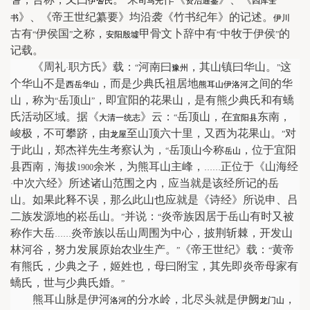
伊耆氏
”
司马光
资治通鉴
四库全
》、《帝王世纪纂要》均沿袭《竹书纪年》的记述。
书
伊川
古有
伊侯国
之称，
甲骨文卜辞中有
中牧于伊侯
的
“
”
安阳殷墟
“
”
记载。
《周礼
职方氏》载：
河南曰
，其山镇曰华山。
这
·
“
豫州
”
个华山不是
，而是少典氏祖居地
之间的华
西岳华山
熊耳山
伊洛河
山，称为
岳顶山
，即宜阳的花果山，是有熊少典氏和有蟜
“
”
氏活动区域。据《
》云：
岳顶山，在
东南，
大清一统志
“
宜阳县
峻极，不可攀跻，由
至山顶六十里，又西为花果山。
对
龙屋
”
于此山，郑杰祥先生考察认为，
岳顶山今称
，位于宜阳
“
岳山
县西南，海拔
余米，为熊耳山主峰，
正位于《山海经
1900
……
中次六经》所述诸山范围之内，应当就是该经所记的岳
·
山。如果此释不误，那么此山也应就是《诗经》所说申、吕
二族发源地的崧岳山。
并说：
炎帝族因居于岳山有时又被
”
“
称作大岳
炎帝族以岳山周围为中心，披荆斩棘，开发山
……
林河谷，努力发展原始农业生产。
《帝王世纪》载：
黄帝
”
“
有熊氏，少典之子，姬姓也，母曰附宝，其先即炎帝母家有
蟜氏，世与少典氏婚。
”
熊耳山脉是伊河
的分水岭，北尽头就是伊阙
，
洛河
龙门山