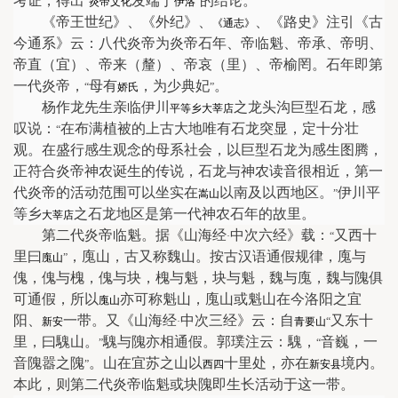
考证，得出
发端于
的结论。
“
炎帝文化
伊洛
”
《帝王世纪》、《外纪》、
、《路史》注引《古
《通志》
今通系》云：八代炎帝为炎帝石年、帝临魁、帝承、帝明、
帝直（宜）、帝来（釐）、帝哀（里）、帝榆罔。石年即第
一代炎帝，
母有
，为少典妃
。
“
娇氏
”
杨作龙先生亲临伊川
之龙头沟巨型石龙，感
平等乡
大莘店
叹说：
在布满植被的上古大地唯有石龙突显，定十分壮
“
观。在盛行感生观念的母系社会，以巨型石龙为感生图腾，
正符合炎帝神农诞生的传说，石龙与神农读音很相近，第一
代炎帝的活动范围可以坐实在
以南及以西地区。
伊川平
嵩山
”
等乡
之石龙地区是第一代神农石年的故里。
大莘店
第二代炎帝临魁。据《山海经
中次六经》载：
又西十
·
“
里曰
，廆山，古又称魏山。按古汉语通假规律，廆与
廆山
”
傀，傀与槐，傀与块，槐与魁，块与魁，魏与廆，魏与隗俱
可通假，所以
亦可称魁山，廆山或魁山在今洛阳之宜
廆山
阳、
一带。又《山海经
中次三经》云：自
又东十
新安
·
青要山
“
里，曰騩山。
騩与隗亦相通假。郭璞注云：騩，
音巍，一
”
“
音隗嚣之隗
。山在宜苏之山以
十里处，亦在
境内。
”
西四
新安县
本此，则第二代炎帝临魁或块隗即生长活动于这一带。