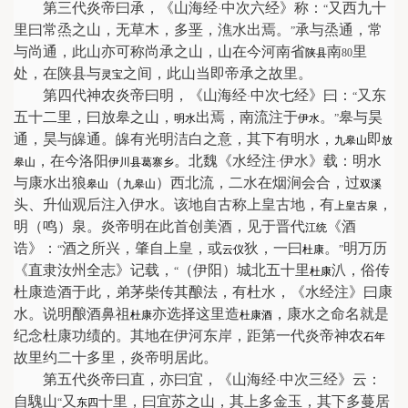
第三代炎帝曰承，《山海经
中次六经》称：
又西九十
·
“
里曰常烝之山，无草木，多垩，潐水出焉。
承与烝通，常
”
与尚通，此山亦可称尚承之山，山在今河南省
南
里
陕县
80
处，在陕县与
之间，此山当即帝承之故里。
灵宝
第四代神农炎帝曰明，《山海经
中次七经》曰：
又东
·
“
五十二里，曰放皋之山，
出焉，南流注于
。
皋与昊
明水
伊水
”
通，昊与皞通。皞有光明洁白之意，其下有明水，
即
九皋山
放
，在今洛阳
。北魏《水经注
伊水》载：明水
皋山
伊川县
葛寨乡
·
与康水出狼
（
）西北流，二水在烟涧会合，过
皋山
九皋山
双
溪
头、升仙观后注入伊水。该地自古称上皇古地，有
，
上皇古泉
明（鸣）泉。炎帝明在此首创美酒，见于晋代
《酒
江统
诰》：
酒之所兴，肇自上皇，或
狄，一曰
。
明万历
“
云仪
杜康
”
《直隶汝州全志》记载，
（伊阳）城北五十里
汃，俗传
“
杜康
杜康造酒于此，弟茅柴传其酿法，有杜水，《水经注》曰康
水。说明酿酒鼻祖
亦选择这里造
，康水之命名就是
杜康
杜康酒
纪念杜康功绩的。其地在伊河东岸，距第一代炎帝神农
石年
故里约二十多里，炎帝明居此。
第五代炎帝曰直，亦曰宜，《山海经
中次三经》云：
·
自騩山
又
十里，曰宜苏之山，其上多金玉，其下多蔓居
“
东四