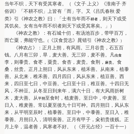
当年不织，天下有受其寒者。（《文子
上义》《淮南子
齐
·
·
俗训》「不耕不织」上皆有「而」字。又《吕氏春秋
爱
·
类》引《神农之教》曰：「士有当年而不
，则天下或受
耕者
其饥矣。女有当年而不织者则天下或受其寒矣。」）
《神农之教》：有石城十仞，有汤池百步，带甲百万，
而亡粟，弗能守也。
《汉食货志》晁错引《神农之教》
(
)
《神农占》：正月上朔，有风雨。三月谷贵，石五百
钱。八月有三卯，旱，麦大善。无三卯，麦不善。凡
虫食
李，则黍贵。食枣，粟贵。食杏，麦贵。食荆，
。食
麻贵
桑，丝贵。正月上朔日，风从东来，植禾善。从南来，植黍
善。从北来，稚禾善。四月四日，风从东来，植豆善。西
来，四日至七日，中豆善。七日至十日，稚豆善。十四日无
风，不种豆。从冬至日到来年，满六十日，有大风雨折树
木，麦大善。从
至食时，植麦善。至日中，中麦善。至
平朔
日入，稚麦善。常以夏至後九十日可种。四月朔日，风从东
来，从平明至辰时，植黍善。至日中，中黍善。至日入，稚
黍善。月朔日入，清明蚕善。正月有甲子，籴初贵後贱。正
月上辛，温者善，风寒者不好。（《开元占经》一百十一）