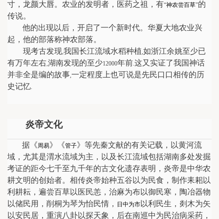
寸，龙颜大唇。农业的发明者，医药之祖，有
的
“
神农尝百草
”
传说。
他的出现以后，开启了一个新时代。华夏大地农业兴
起，他的部落称神农部落。
现考古发现
我国长江流域水稻种植
如浙江余姚至少已
,
,
有万年左右
湖南发现的至少
年前
这又实证了我国神话
,
12000
.
并非全是编的故事
一定程度上也可说是先民口口相传的历
,
史记忆
.
炎帝文化
据《
》《
》等先秦文献的有关记载，以黄河流
周易
管子
域，尤其是渭水流域为主，以及长江流域包括湖南多处发掘
考证的距今七千至九千年的古文化遗存表明，炎帝是中华农
耕文明的创始者。相传炎帝始种五谷以为民食，制作耒耜以
利耕耘，遍尝百草以医民恙，治麻为布以御民寒，陶冶器物
以储民用，削桐为琴为怡民情，
以利民生，剡木为矢
日中为市
以安民居，重演八卦以探天象，后在南巡中为民治病采药，