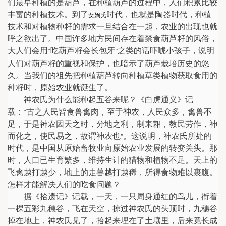
们最早种植的是葫芦，在种植葫芦的过程中，人们积累比较
丰富的种植技术。到了
时代，也就是陶器时代，种植
女娲氏
技术和对植物种籽的需求一旦结合在一起，农业的出现也就
呼之欲出了。中国许多地方民间存在着禁食葫芦籽的风俗，
大人们会用
吃葫芦籽会长包牙
之类的话吓唬小孩子，说明
“
”
人们对葫芦籽的重视和保护，也暗示了葫芦栽培历史的悠
久。当我们的祖先把种植葫芦转向种植草类植物获取食用的
种籽时，原始农业就诞生了。
神农氏为什么能种起五谷来呢？《白虎通义》记
载：
古之人民皆食兽禽肉，至于神农，人民众多，禽兽不
“
足，于是神农因天之时，分地之利，制耒耜，教民劳作，神
而化之，使民易之，故谓神农也
。这说明，神农氏所处的
”
时代，是中国从原始畜牧业向原始农业发展的转变关头。那
时，人口已生育繁多，维持生计的猎物和植物不足。天上的
飞禽越打越少，地上的走兽越打越稀，所得食物难以裹腹。
怎样才能解决人们的吃食问题？
据《拾遗记》记载，一天，一只周身通红的鸟儿，衔着
一棵五彩九穗谷，飞在天空，掠过神农氏的头顶时，九穗谷
掉在地上，神农氏见了，拾起来埋在了土壤里，后来竟长成