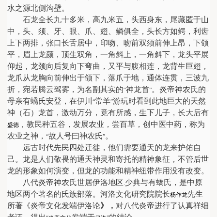
水之源北侧沟壁。
石龙全长九十多米，高九米五，头西身东，尾藏匿于山
中，头、须、牙、眼、爪、翅、鳞俱全，头长方如鳄，利齿
上下两排，张口长舌居中，印吻、吻前双须前伸上昂，下颌
平，眉上龙颜，顶生双角，一角斜上，一角斜下，龙头平展
仰起，龙颈向后复向下弯曲，又平与腹相连，龙背生巨翅，
龙爪从龙胸向前伸出于颌下，落爪于地，通体连贯，三波九
折，宛若腾云驾雾，为名副其实的
神龙首
。炎帝神农氏的
“
”
母亲有蟜氏安登，在伊川
常羊
游玩时看到此地巨大的天然
“
”
神（石）龙首，激动万分，竟有所感，生下儿子，长大后有
，教民种五谷，发展农业，尝百草，创中医中药，称为
盛德
农业之神，
故人号曰神农氏
。
“
”
远古时代先民四处迁徙，他们需要通天的龙来护佑自
己。龙是人们敬畏的通天神灵和寄托的精神象征，不管后世
龙的形象如何演变，但龙的功能和精神纽带作用没有改变。
八代炎帝神农氏世居伊洛地区
少典与有蟜氏，是中原
.
地区两个著名的氏族部落。河洛文化研究院院长
先生
杨作龙
所著《炎帝文化发端伊洛论
》，
对八代炎帝进行了认真祥细