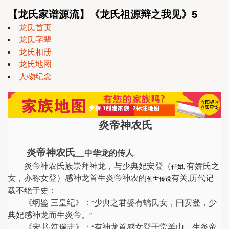
【龙氏家谱源流】《龙氏祖源辩之我见》5
龙氏首页
龙氏字辈
龙氏相册
龙氏地图
人物纪念
炎帝神农氏
炎帝神农氏
中华龙的传人
___
.
炎帝神农氏族崇拜神龙，与少典妃安登（
有娇氏之
任姒
,
女，亦称女登）感神龙首生炎帝神农的
有关
历代记
创世传说
,
载不绝于史：
《纲鉴
三皇纪》：
少典之君娶有蟜氏女，曰安登，少
·
“
典妃感神龙而生炎帝。
”
《宋书
符瑞志》：
有神龙首感女登于常羊山，生炎帝
·
“