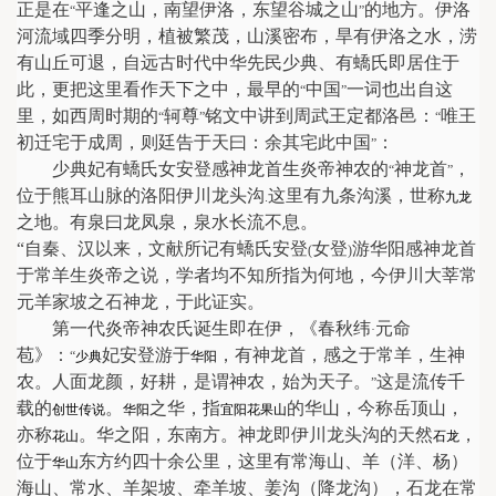
正是在
平逢之山，南望伊洛，东望谷城之山
的地方。伊洛
“
”
河流域四季分明，植被繁茂，山溪密布，旱有伊洛之水，涝
有山丘可退，自远古时代中华先民少典、有蟜氏即居住于
此，更把这里看作天下之中，最早的
中国
一词也出自这
“
”
里，如西周时期的
轲尊
铭文中讲到周武王定都洛邑：
唯王
“
”
“
初迁宅于成周，则廷告于天曰：余其宅此中国
：
”
少典妃有蟜氏女安登感神龙首生炎帝神农的
神龙首
，
“
”
位于熊耳山脉的洛阳伊川龙头沟
这里有九条沟溪，世称
.
九龙
之地。有泉曰龙凤泉，泉水长流不息。
“
自秦、汉以来，文献所记有蟜氏安登
女登
游华阳感神龙首
(
)
于常羊生炎帝之说，学者均不知所指为何地，今伊川大莘常
元羊家坡之石神龙，于此证实。
第一代炎帝神农氏诞生即在伊，《春秋纬
元命
·
苞》：
妃安登游于
，有神龙首，感之于常羊，生神
“
少典
华阳
农。人面龙颜，好耕，是谓神农，始为天子。
这是流传千
”
载的
。
之华，指
的华山，今称岳顶山，
创世传说
华阳
宜阳
花果山
亦称
。华之阳，东南方。神龙即伊川龙头沟的天然
，
花山
石龙
位于
东方约四十余公里，这里有常海山、羊（洋、杨）
华山
海山、常水、羊架坡、牵羊坡、姜沟（降龙沟），石龙在常