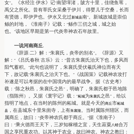
女
。《水经注
伊水》记
南望墠渚，陂方十里，佳绕鱼苇，
”
·
“
禹父之所化。昔有莘氏女采桑于伊川，得婴儿于空桑，长而
有贤德，即伊尹也。伊水又北过
南
。新城故城是崇伯
新城县
”
鲧的封地，《淮南子》记载：
鲧作三仞之城，城之始
“
也。
该地区早期是第一代炎帝神农石年故里。
”
一说河南商丘
.
《辞源
二》解：
朱襄氏，炎帝的别名
。《辞源》又
·
“
”
解：
《吕氏春秋
古乐》云：
昔古朱襄氏治天下也，多风而
“
·
“
阳气蓄积。
此句也说明了，朱襄氏受伏羲氏禅位而有天
”
下，故记载
朱襄氏之治天下也。
《战国策》记载神农攻打
“
”
补遂是可以考据的在中国境内的最早战争。据《古史考》
载：
陈之秋邑，朱襄氏之邑
，明确了，朱襄氏都于邑地陈
“
”
（指陈州）。又据《寰宇记》载：
为
之邑
，给以
“
柘城
朱襄氏
”
指明了地点，在当时的陈州的柘城。就是今天的
市
商丘
柘城
，在县城东十里朱崮寺，上有
。当时属陈州辖区，而
县
朱襄陵
属商丘，故曰：
炎帝神农氏都于商丘。
据《淮南子》
“
”
曰：
乘火德而王天下，三岁知稼稽之宜，天生菽粟
合万
“
八蜡
国之享民重农功。以其神于农业，故曰神农。神农之教曰：