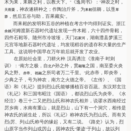
木为耒，耒耨之利，以教天下。
《逸周书》：
神农之时，
"
"
，神农遂耕种之；作陶治斤斧，为
徂耨，以垦
天雨粟
耒耜
草
，然后五谷与助，百果藏实
。
莽
"
而耒耜的发明和五谷的种植在考古中均得到证实。浙江
河姆渡新石器时代遗址发现一件木耜，六十四件骨耜，
余姚
四件石耜等。随州市冷坡垭，天门
，湖南澧县梦溪三
石家河
元宫等地新石器时代遗址，均发现稻谷的遗存和大量的生产
工具。这说明中国早在万年前后就开发了农业。
在原始社会里，刀耕火种
汉高诱注《淮南子
时则
.
·
训》：
南方之极，自
孙之外，贯
之国，南至委火炎
“
北户
颛顼
风之野。
、
之所司者万二千里。
此赤帝，即炎帝，
赤帝
祝融
”
少典之子，号为神农，南方之火德之帝。《左传》、《国
语》和《礼记》提到烈山氏能够播植百谷百蔬。东汉郑玄注
《礼记》和三国韦昭注《国语》，都说烈山氏为炎帝。《水
经注》卷三十二又把烈山氏和神农氏相并，说谬水西南经过
厉乡南，水南有重山，就是烈山，山下有一个洞穴，相传是
神农氏的诞生处，所以《礼记》称神农氏为烈山氏。而有关
烈
厉、列
山氏称号的缘起，又有二说。《路史》认为，烈
(
)
山原字当作列山或厉山，因神农氏
肇迹
于列山，故以列
“
”