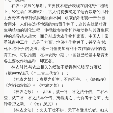
在农业发展的早期，主要技术进步表现在驯化野生植物
上，经过尝百草和试种，古人们初步确定了适合栽培的几种
主要野草
野草种类因地区而不同，收获的种籽除一部分被
.
食用外，人们会选择饱满的
留作种子，这其实就是对野
籽粒
生动植物的驯化过程，使得栽培植物和养殖动物与其野生原
种的差异越来越大，而分别成为农作物和家畜。中国人非常
重视留种工作，总是千方百计地保护作物种子，甚至有
饿
“
死不吃种子
的说法。这一习俗更加有利于农作物品种的选
”
育工作。可以推测，在神农氏中期，中国就已经基本培育出
各主要农作物品种，即五谷。
神农时代
与农业相关的经验不断得到总结
部分著述
,
,
（据
辑录《全上古三代文》）：
严可均
《神农之禁》：春夏之所生，不伤不害。（《
》
群书治要
《六韬
虎韬篇》引《神农之禁》）
·
《神农之数》：
，减一谷，谷之法什倍。二谷不
一谷不登
登，减二谷，谷之法再什倍。夷疏满之，无食者予之陈，无
种者贷之新。（《
揆度》）
管子
·
《神农之法》：丈夫丁壮不耕，天下有受其饥者。妇人