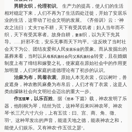
男耕女织，伦理初识
。 生产力的提高，使人们的生活
相对稳定下来，人们不再为了生活四处迁徙，开始了安居乐
业的生活，这带动了社会文明的发展。《齐俗训》云：
神
"
农之法曰：丈夫
不耕，天下有受其饥者；妇人当年而不
丁壮
织，天下有受其寒者。故身自耕，
织，以为天下先其
妻亲
导。
奸邪不生，安乐无事而天下均平。
这反映了当时社
……
"
会天下为公、团结友爱和人民
的景象。而从发掘出的
安居乐业
墓葬来看，当时以从
向
转变，且在婚姻
母系氏族社会
父系氏族社会
制度上有了缔结和嫁娶之礼，使家庭在原始社会中的作用更
加明显，人们对家庭的道德理论有了初步的认识。
治麻为布，民着衣裳
。原始人本无衣裳，仅以树叶，兽
皮遮身，神农教民麻桑为布帛后，人们才有了衣裳，这是人
类由朦昧社会向文明社会迈出的重大一步。
作
，以乐百姓
。据《
下篇》载，神农发明了乐
五弦琴
世本
·
器，他削桐为琴，结丝为弦，这种琴后来叫神农琴。神农
琴
长三尺六寸六分，上有五弦：曰、宫、商、角、徵、
“
羽
。这种琴发出的声音，能道天地之德，能表神农之和，
”
能使人们娱乐。又有神农
作五弦之瑟
。
“
”