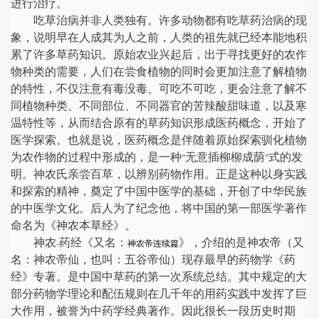
进行治疗。
吃草治病并非人类独有。许多动物都有吃草药治病的现
象，说明早在人成其为人之前，人类的祖先就已经本能地积
累了许多草药知识。原始农业兴起后，出于寻找更好的农作
物种类的需要，人们在尝食植物的同时会更加注意了解植物
的特性，不仅注意有毒没毒、可吃不可吃，更会注意了解不
同植物种类、不同部位、不同器官的苦辣酸甜味道，以及寒
温特性等，从而结合原有的草药知识形成医药概念，开始了
医学探索。也就是说，医药概念是伴随着原始探索驯化植物
为农作物的过程中形成的，是一种
无意插柳柳成荫
式的发
“
”
明。神农氏亲尝百草，以辨别药物作用。正是这种以身实践
和探索的精神，奠定了中国中医学的基础，开创了中华民族
的中医学文化。后人为了纪念他，将中国的第一部医学著作
命名为《神农本草经》。
神农
药经《又名：
》，介绍的是神农帝（又
-
神农帝连续篇
名：神农帝仙，也叫：五谷帝仙）现存最早的药物学《药
经》专著。是中国中草药的第一次系统总结。其中规定的大
部分药物学理论和配伍规则在几千年的用药实践中发挥了巨
大作用，被誉为中药学经典著作。因此很长一段历史时期