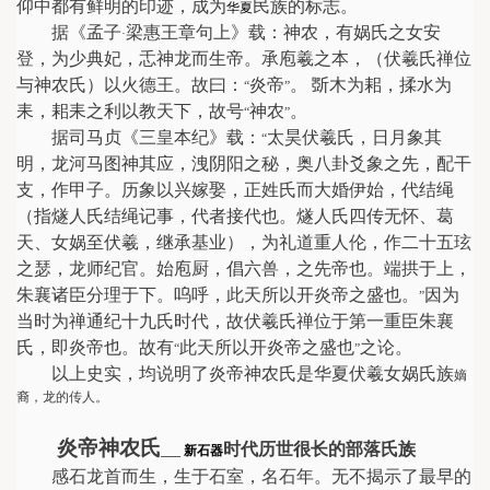
仰中都有鲜明的印迹，成为
民族的标志。
华夏
据《孟子
梁惠王章句上》载：神农，有娲氏之女安
·
登，为少典妃，忎神龙而生帝。承庖羲之本，（伏羲氏禅位
与神农氏）以火德王。故曰：
炎帝
。 斲木为耜，揉水为
“
”
耒，耜耒之利以教天下，故号
神农
。
“
”
据司马贞《三皇本纪》载：
太昊伏羲氏，日月象其
“
明，龙河马图神其应，洩阴阳之秘，奥八卦爻象之先，配干
支，作甲子。历象以兴嫁娶，正姓氏而大婚伊始，代结绳
（指燧人氏结绳记事，代者接代也。燧人氏四传无怀、葛
天、女娲至伏羲，继承基业），为礼道重人伦，作二十五玹
之瑟，龙师纪官。始庖厨，倡六兽，之先帝也。端拱于上，
朱襄诸臣分理于下。呜呼，此天所以开炎帝之盛也。
因为
”
当时为禅通纪十九氏时代，故伏羲氏禅位于第一重臣朱襄
氏，即炎帝也。故有
此天所以开炎帝之盛也
之论。
“
”
以上史实，均说明了炎帝神农氏是华夏伏羲女娲氏族
嫡
裔，龙的传人。
炎帝神农氏
时代历世很长的部落氏族
___
新石器
感石龙首而生，生于石室，名石年。无不揭示了最早的