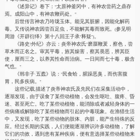
《述异记》卷下：
太原神釜冈中，有神农尝药之鼎存
“
焉。成阳山中，有神农鞭药处。
”
后世传言神农乃玲珑玉体。能见其脏腑，因能化解药
毒。又传说神农因尝百足虫，不能解其毒而致死。
参见明
(
·
周游《开辟衍绎》第十八回王子承
释疑
。
“
”)
《路史
外纪》亦云：炎帝神农氏
磨蜃鞭茇，察色，尝
?
"
草木而正名之。审其平毒，旌其燥害，察其畏恶，辨其臣
使，厘而三之，以养其性命而治病。一日间而七十毒，极含
气也。
"
《韩非子
五蠹》说：
民食蛤，腥躁恶臭，而伤害腹
·
"
胃，民多疾病。
"
这些记载
描述了炎帝神农氏及先民们在采集活动中，
,
逐渐发现，由于误食了某些动植物，会发生呕吐、腹疼、昏
迷、甚至死亡。吃了某些动植物，能消除或者减轻身体的一
些病痛或解除吃了某些植物而引起的中毒现象。在渔猎生活
中，又发现，吃了某些动物的肢体、内脏，能产生特殊的反
应。经过长期的实践，人们便能逐渐辨识许多动植物，了解
它们的功效，遇到患有某种疾病，便有意选择某些动植物来