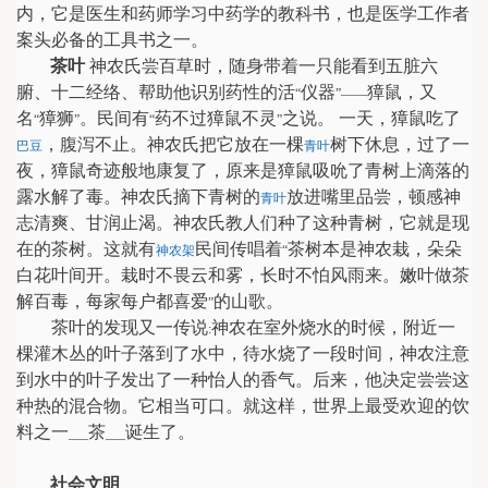
内，它是医生和药师学习中药学的教科书，也是医学工作者
案头必备的工具书之一。
茶叶
神农氏尝百草时，随身带着一只能看到五脏六
腑、十二经络、帮助他识别药性的活
仪器
獐鼠，又
“
”——
名
獐狮
。民间有
药不过獐鼠不灵
之说。 一天，獐鼠吃了
“
”
“
”
，腹泻不止。神农氏把它放在一棵
树下休息，过了一
巴豆
青叶
夜，獐鼠奇迹般地康复了，原来是獐鼠吸吮了青树上滴落的
露水解了毒。神农氏摘下青树的
放进嘴里品尝，顿感神
青叶
志清爽、甘润止渴。神农氏教人们种了这种青树，它就是现
在的茶树。这就有
民间传唱着
茶树本是神农栽，朵朵
神农架
“
白花叶间开。栽时不畏云和雾，长时不怕风雨来。嫩叶做茶
解百毒，每家每户都喜爱
的山歌。
”
茶叶的发现又一传说
神农在室外烧水的时候，附近一
:
棵灌木丛的叶子落到了水中，待水烧了一段时间，神农注意
到水中的叶子发出了一种怡人的香气。后来，他决定尝尝这
种热的混合物。它相当可口。就这样，世界上最受欢迎的饮
料之一
茶
诞生了。
___
___
社会文明