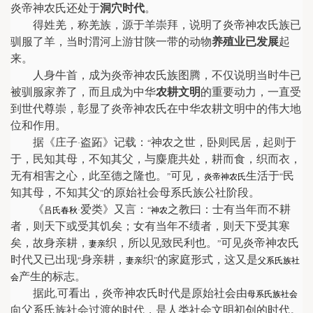
炎帝神农氏还处于
洞穴时代
。
得姓羌，称羌族，源于羊崇拜，说明了炎帝神农氏族已
驯服了羊，当时渭河上游甘陕一带的动物
养殖业已发展
起
来。
人身牛首，成为炎帝神农氏族图腾，不仅说明当时牛已
被驯服家养了，而且成为中华
农耕文明
的重要动力，一直受
到世代尊崇，彰显了炎帝神农氏在中华农耕文明中的伟大地
位和作用。
据《庄子
盗跖》记载：
神农之世，卧则民居，起则于
·
“
于，民知其母，不知其父，与麋鹿共处，耕而食，织而衣，
无有相害之心，此至德之隆也。
可见，
生活于
民
”
炎帝
神农氏
“
知其母，不知其父
的原始社会母系氏族公社阶段。
”
《
爱类》又言：
之教曰：士有当年而不耕
吕氏春秋
·
“
神农
者，则天下或受其饥矣；女有当年不绩者，则天下受其寒
矣，故身亲耕，
织，所以见致民利也。
可见炎帝神农氏
妻亲
”
时代又已出现
身亲耕，
织
的家庭形式，这又是
“
妻亲
”
父系氏族社
产生的标志。
会
据此
可看出，炎帝神农氏时代是原始社会由
,
母系氏族社会
向父系氏族社会过渡的时代，是人类社会文明初创的时代。