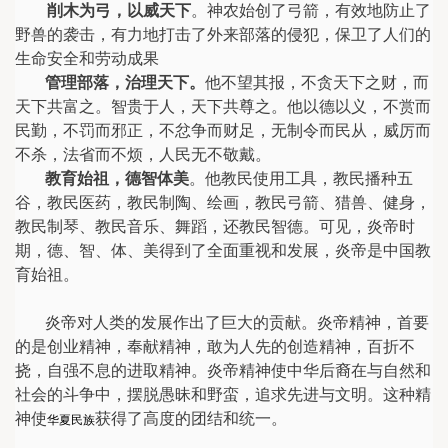
削木为弓，以威天下
。神农始创了弓箭，有效地防止了
野兽的袭击，有力地打击了外来部落的侵犯，保卫了人们的
生命安全和劳动成果
管理部落，治理天下。
他不望其报，不贪天下之财，而
天下共富之。智贵于人，天下共尊之。他以德以义，不赏而
民勤，不罚而邪正，不忿争而财足，无制令而民从，威厉而
不杀，法省而不烦，人民无不敬戴。
教育始祖，德智体美
。他教民使用工具，教民播种五
谷，教民医药，教民制陶、绘画，教民弓箭、猎兽、健身，
教民制琴、教民音乐、舞蹈，还教民智德。可见，炎帝时
期，德、智、体、美得到了全面重视和发展，炎帝是中国教
育始祖。
炎帝对人类的发展作出了巨大的贡献。炎帝精神，首要
的是创业精神，奉献精神，敢为人先的创造精神，百折不
挠，自强不息的进取精神。炎帝精神使中华后裔在与自然和
社会的斗争中，摆脱愚昧和野蛮，追求先进与文明。这种精
神使
获得了高度的团结和统一。
华夏民族