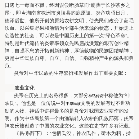
日遇七十毒而不辍，终因误尝断肠草而
崩葬于长沙茶乡之
“
尾
，即今湖南省株洲市炎陵县的鹿原陂。炎帝功昭日月，
”
德泽后世。他所开创的原始农耕文明，使先民们改变了茹毛
饮血、以采集野果和渔猎为全部生活来源的状态，开始走上
创造性的社会，可以说是中国历史上的第一次
绿色革命
。
“
”
特别是世代流传的炎帝率领众先民鏖战洪荒的艰苦创业精
神，自强不息的开拓创新精神，厚德载物的民族团结精神，
更是中华民族自尊、自立、自信、自强精神产生的源头和典
范。
炎帝对中华民族的生存繁衍和发展作出了重要贡献：
农业文化
炎帝在历史上的名称很多，大部分
中称他为
神
神话传说
“
农氏
。他也是一位传说中对
文明的发展有过不世功
”
中华民族
勋的人物。神话中讲得最多的是炎帝对我国农业耕作的发
明。作为中华民族第一个由渔猎转入农耕的氏族部落，炎帝
神农氏族创造了中国的农业文化。这些在史书中多有记载。
《易
系辞下》：
包牺氏没，神农氏作，斫木为耜，揉
·
"