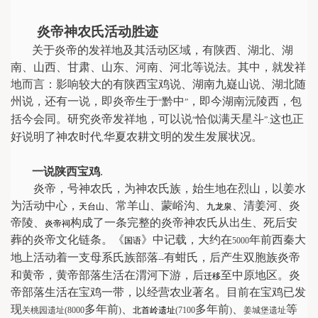
炎帝神农氏活动胜迹
关于炎帝的发祥地及其活动区域，有陕西、湖北、湖
南、山西、甘肃、山东、河南、河北等说法。其中，就发祥
地而言：影响较大的有陕西宝鸡说、湖南九嶷山说、湖北随
州说，还有一说，即炎帝生于
黔中
，即今湖南沅陵西，包
“
”
括今会同。研究炎帝发祥地，可以说
恰似满天星斗
这也正
“
”.
好说明了神农时代
华夏农耕文明的发生发展状况。
,
一说陕西宝鸡
.
炎帝，号神农氏，为神农氏族，始生地在烈山，以姜水
为活动中心，
、常羊山、蒙峪沟、
、清姜河、炎
天
台山
九龙泉
帝陵、
构成了一条完整的炎帝神农氏从出生、死后安
炎帝祠
葬的炎帝文化链条。《
》中记载，大约在
年前西秦大
国语
5000
地上活动着一支母系氏族部落
有蚶氏，后产生双胞族炎帝
--
和黄帝，黄帝部落生活在渭河下游，后
至中原地区。炎
迁移
帝部落生活在宝鸡一带，以经营农业著名。目前在宝鸡已发
现
多年前
、
多年前
、
等
关桃园遗址
(8000
)
北首岭遗址
(7100
)
姜城堡遗址