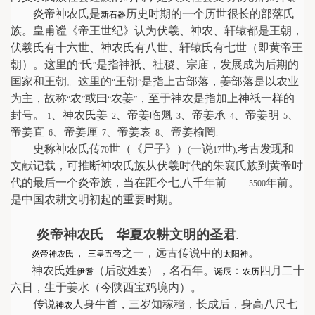
炎帝神农氏是
历史时期的一个历世很长的部落氏
新石器
族。皇甫谧《帝王世纪》认为伏羲、神农、轩辕都是王朝，
伏羲氏有十六世、神农氏有八世、轩辕氏有七世（即黄帝王
朝）。这里的
氏
是指神祇、社稷、宗庙，发展成为后期的
“
”
国家和王朝。这里的
王朝
是指上古部落，姜部落是以农业
“
”
为主，故称
农
或曰
农姜
，至于神农是指加上神祇一样的
“
”
“
”
封号。
、神农氏姜
、帝姜临魁
、帝姜承
、帝姜明
、
1
2
3
4
5
帝姜直
、帝姜厘
、帝姜哀
、帝姜榆罔
6
7
8
.
史称神农氏传
世（《尸子》）
一说
世
考古发现和
70
(
17
),
文献记载，可推断神农氏族从伏羲时代的朱襄氏族到黄帝时
代的最后一个炎帝族，当在距今七
八千年前——
年前。
,
5500
是中国农耕文明初起的重要时期。
炎帝神农氏
华夏农耕文明的圣君
___
.
，
之一，远古传说中的
。
炎帝
神农氏
三皇五帝
太阳神
神农氏姓
（后改姓
），名石年。
：
四月二十
伊耆
姜
诞辰
农历
六日，生于姜水（今陕西宝鸡境内）。
传说
人身牛首，三岁知稼穑，长成后，身高八尺七
神农