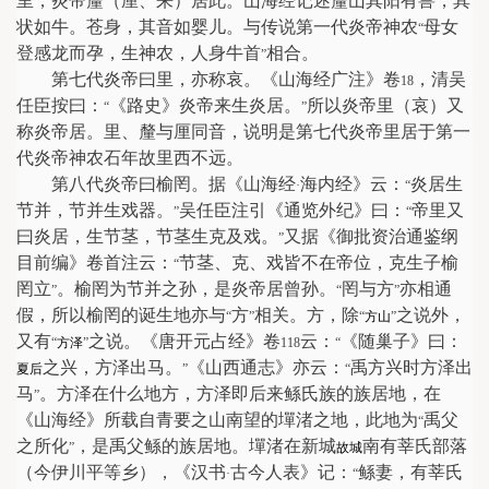
里，炎帝釐（厘、来）居此。山海经记述釐山其阳有兽，其
状如牛。苍身，其音如婴儿。与传说第一代炎帝神农
母女
“
登感龙而孕，生神农，人身牛首
相合。
”
第七代炎帝曰里，亦称哀。《山海经广注》卷
，清吴
18
任臣按曰：
《路史》炎帝来生炎居。
所以炎帝里（哀）又
“
”
称炎帝居。里、釐与厘同音，说明是第七代炎帝里居于第一
代炎帝神农石年故里西不远。
第八代炎帝曰榆罔。据《山海经
海内经》云：
炎居生
·
“
节并，节并生戏器。
吴任臣注引《通览外纪》曰：
帝里又
”
“
曰炎居，生节茎，节茎生克及戏。
又据《御批资治通鉴纲
”
目前编》卷首注云：
节茎、克、戏皆不在帝位，克生子榆
“
罔立
。榆罔为节并之孙，是炎帝居曾孙。
罔与方
亦相通
”
“
”
假，所以榆罔的诞生地亦与
方
相关。方，除
之说外，
“
”
“
方山
”
又有
之说。《唐开元占经》卷
云：
《随巢子》曰：
“
方泽
”
118
“
之兴，方泽出马。
《山西通志》亦云：
禹方兴时方泽出
夏后
”
“
马
。方泽在什么地方，方泽即后来鲧氏族的族居地，在
”
《山海经》所载自青要之山南望的墠渚之地，此地为
禹父
“
之所化
，是禹父鲧的族居地。墠渚在新城
南有莘氏部落
”
故城
（今伊川平等乡），《汉书
古今人表》记：
鲧妻，有莘氏
·
“