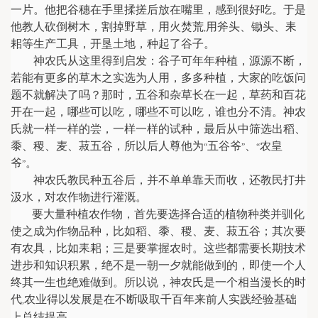
一片。他把谷穗在手里揉搓后放在嘴里，感到很好吃。于是
他教人砍倒树木，割掉野草，用火焚荒
用斧头、锄头、耒
,
耜等生产工具，开垦土地，种起了谷子。
神农氏从这里得到启发：谷子可年年种植，源源不断，
若能有更多的草木之实选为人用，多多种植，大家的吃饭问
题不就解决了吗？那时，五谷和杂草长在一起，草药和百花
开在一起，哪些可以吃，哪些不可以吃，谁也分不清。神农
氏就一样一样的尝，一样一样的试种，最后从中筛选出稻、
黍、稷、麦、菽五谷，所以后人尊他为
五谷爷
、
农皇
“
”
“
爷
。
”
神农氏教民种五谷后，并不单单靠天而收，还教民打井
汲水，对农作物进行灌溉。
要大量种植农作物，首先要选择合适的植物种类并驯化
使之成为作物品种，比如稻、黍、稷、麦、菽五谷；其次要
有农具，比如耒耜；三是要掌握农时。这些都需要长期技术
进步和知识积累，绝不是一朝一夕就能做到的，即使一个人
终其一生也绝难做到。所以说，神农氏是一个相当漫长的时
代
农业得以发展是在不断吸取千百年来前人实践经验基础
,
上总结提高。