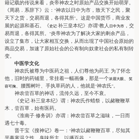
籍记载的传说来看，炎帝神农之时原始产品交换开始萌芽。
《周易．系辞下》云：
神农以日中为市，致天下之民，聚
"
天下之货，交易而退，各得其所
。这是中国货币，商业发
"
展的起源和基石。《
补三皇本纪》亦谓
教人
，交
史记
·
“
日中为市
易而退，各得其所。
炎帝神农为了解决大家的剩余产品，
”
设立了集市，让大家相互交换，从而出现了中国社会原始的
商品交易，加速了原始社会的公有制向奴隶社会的私有制转
变。
中医学文化
神农氏被尊为中医药之祖，人们尊他为药王
为了怀念
.
他，旧时的药铺里，常挂着一幅画像，那是一个
、
浓眉大眼
笑
、腰围树叶、手执草药的人，他就是
神农氏
。
容可掬
“
”
神农尝百草的神话，流传久远，至今不衰。
《史记
补三皇本纪》谓：神农氏作蜡祭，以赭鞭鞭草
·
木，尝百草，始有医药。
《淮南子
修务训》亦谓：神农尝百草之滋味，一日而
·
遇七十毒。
晋干宝《搜神记》卷一：
神农以赭鞭鞭百草，尽知其
“
平毒寒温之性，臭味所主，以播百谷。
”