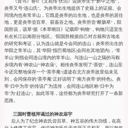
《晋书》卷
《文苑传
伏滔》说炎帝生于
黔中之地
，
92
·
“
”
炎帝又号
连山氏
。为炎帝出生地提供了史籍上的证据。会
“
”
同境内也有常羊山，它既是炎帝的出生地，也是炎帝的居住
地，更是炎帝尝百草、获嘉谷之地。炎帝所尝
断肠草
，阳
“
”
国胜说，该草
据《本草纲目》记载即
钩物
，钩物只适宜生
“
"
"
长在长江以南部分地区。
阳国胜根据自己对古籍和古地名
”
的研究和考证，认为连山就是今会同的连山；炎帝所出生的
华阳之常羊山，其
华阳
指巴蜀地区
会同在其地望内
，
常
“
”
(
)
“
羊山
则指会同连山境内的常羊山。与连山一山之隔的马鞍
”
乡境内有
神农山
神农庙
。相传炎帝发明了
茶饮
，连山至
“
”“
”
“
”
今还完整地保存一个
茶亭庵
遗迹在北方炎帝故里似未见
“
”(
到，会同保存的
茶亭庵
正好说明了
南方炎帝
的特色
。炎
“
”
“
”
)
帝
日中为市
的传说广为流传，会同连山地区称
日中为
“
”
“
市
为
赶连山
。如此等等，这些都为炎帝研究打开了一条新
”
“
”
思路。
三国时曹植拜谒过的神农庙宇
后人为了纪念神农氏尝百草、种五谷的伟大功绩，在高
台上修建了庙宇。传说神农氏生于农历正月初五，所以每年