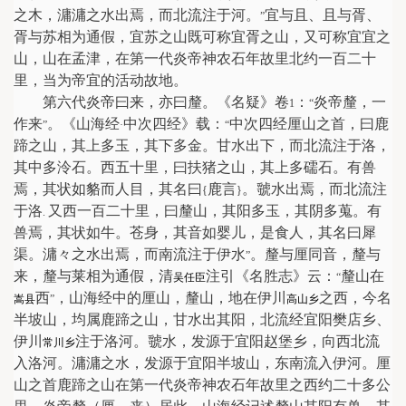
之木，滽滽之水出焉，而北流注于河。
宜与且、且与胥、
”
胥与苏相为通假，宜苏之山既可称宜胥之山，又可称宜宜之
山，山在孟津，在第一代炎帝神农石年故里北约一百二十
里，当为帝宜的活动故地。
第六代炎帝曰来，亦曰釐。《名疑》卷
：
炎帝釐，一
1
“
作来
。《山海经
中次四经》载：
中次四经厘山之首，曰鹿
”
·
“
蹄之山，其上多玉，其下多金。甘水出下，而北流注于洛，
其中多泠石。西五十里，曰扶猪之山，其上多礝石。有兽
焉，其状如貉而人目，其名曰
鹿言
。虢水出焉，而北流注
{
}
于洛
又西一百二十里，曰釐山，其阳多玉，其阴多蒐。有
.
兽焉，其状如牛。苍身，其音如婴儿，是食人，其名曰犀
渠。滽々之水出焉，而南流注于伊水
。釐与厘同音，釐与
”
来，釐与莱相为通假，清
注引《名胜志》云：
釐山在
吴任臣
“
西
，山海经中的厘山，釐山，地在伊川
之西，今名
嵩县
”
高山乡
半坡山，均属鹿蹄之山，甘水出其阳，北流经宜阳樊店乡、
伊川
注于洛河。虢水，发源于宜阳赵堡乡，向西北流
常川乡
入洛河。滽滽之水，发源于宜阳半坡山，东南流入伊河。厘
山之首鹿蹄之山在第一代炎帝神农石年故里之西约二十多公