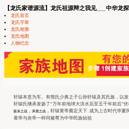
【龙氏家谱源流】龙氏祖源辩之我见___中华龙探源
龙氏首页
龙氏字辈
龙氏相册
龙氏地图
人物纪念
轩辕本意为车。有熊氏少典之子公孙轩辕及其氏族，以发
轩辕氏继承发扬了
“万年前地球大洪水后至五千年前后”伏
，
，轩辕黄帝奠定天下
成为
上古时代华夏
阪泉之战
涿鹿之战
.
黄帝与炎帝一样同被尊为中华民族始祖
.