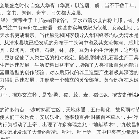
会最盛之时代
自燧人华胥（华夏）以迄唐、虞，当不下数千年
.
画、文书、陶铜、舟车、弓矢都大发展
.
水经》
黄帝生于上邽
轩辕谷
。 天水市清水县古称上邽，省、
:“
(gui)
”
该书注中有寿邱在上邽语。这些史实与成纪为伏羲、女娲生地，
天水名吏胡缵宗、当代原党和国家领导人华国锋等均认为清水是
。从清水县境已经发现的分布于牛头河中游及其支流樊河、后川
具，以陶鬲、陶罐、石碗、钵、杯、豆为主的生活用具，这些珍
，更加促使了人类生活的相对稳定。随着磨制钻孔石器生产工具
生产迅速发展，生活资料日益丰富，增强了人类征服自然的能力
器皿造型的创作经验，对以后历代的器皿造型产生着极其深远的
力得到迅速发展，并形成一个独立的黄帝部落。黄帝部落在从姬
大。
五种
，据郑玄注释，是指
黍、稷、菽、麦、稻
。按古史传说
”
“
”
五谷
的许多特点，
岁时熟而亡凶，天地休通，五行期化，故风雨时
“
使人们丰衣足食，安居乐业。他率领百姓
时播百谷草木
，并
淳
“
”
“
的行为感动了上帝，出现了许多祥瑞之兆：
地献草木
，
九牧昌
“
”
“
姆渡遗址发现了大量的稻壳、稻秆、稻叶等，其中也夹有少量炭