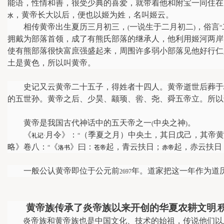
能语，性情和善，很受少典的喜爱，就带着他和附宝一同住在
，黄帝长大以后，便也以姬为姓，名叫姬云。
水
相传黄帝出生夏历三月初三，
一说生于二月初二
，俗言
(
)
“
拥戴为部落首领，成了有熊氏部落的继承人，他利用姬河两岸
使有熊部落很快富庶强盛起来，周围许多弱小部落见他好行仁
土是黄色，所以叫黄帝。
史记又云黄帝二十五子，得姓者十四人。黄帝逝世后葬于
的五世孙。黄帝之后、少昊、颛顼、喾、尧、舜五帝立。所以
黄帝是我国古代神话中的五天帝之一
中央之神
。
(
)
《
月令》：
（季夏之月）中央土，其日戊己，其帝黄
礼记
·
“
略》卷八：
《
》曰：
起，青云扶日；
起，赤云扶日
“
洛书
苍帝
赤帝
一般公认黄帝即位于公元前
年。道家把这一年作为道
2697
黄帝族传承了炎帝族以来开创的华夏农耕文明
,
炎帝族和黄帝族也是中国文化、技术的始祖，传说他们以