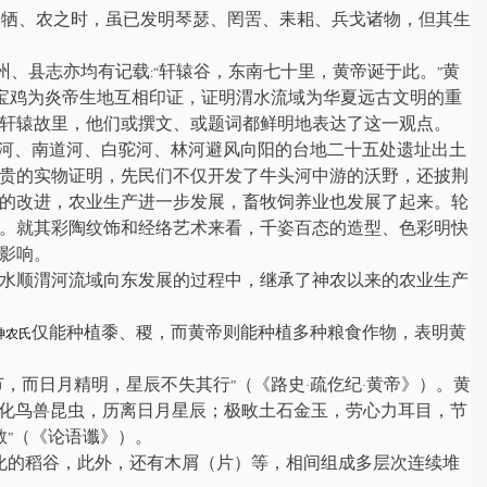
。牺、农之时，虽已发明琴瑟、罔罟、耒耜、兵戈诸物，但其生
州、县志亦均有记载
轩辕谷，东南七十里，黄帝诞于此。
黄
:“
”
宝鸡为炎帝生地互相印证，证明渭水流域为华夏远古文明的重
轩辕故里，他们或撰文、或题词都鲜明地表达了这一观点。
河、南道河、白驼河、林河避风向阳的台地二十五处遗址出土
贵的实物证明，先民们不仅开发了牛头河中游的沃野，还披荆
的改进，农业生产进一步发展，畜牧饲养业也发展了起来。轮
。就其彩陶纹饰和经络艺术来看，千姿百态的造型、色彩明快
影响。
水顺渭河流域向东发展的过程中，继承了神农以来的农业生产
仅能种植黍、稷，而黄帝则能种植多种粮食作物，表明黄
神农氏
节，而日月精明，星辰不失其行
（《路史
疏仡纪
黄帝》）。黄
”
·
·
化鸟兽昆虫，历离日月星辰；极畋土石金玉，劳心力耳目，节
教
（《论语谶》）。
”
化的稻谷，此外，还有木屑（片）等，相间组成多层次连续堆