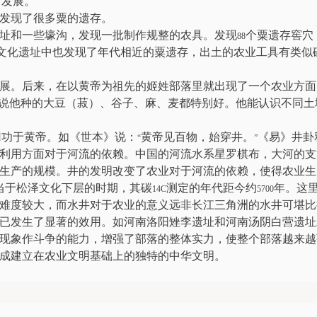
了发展。
发现了很多粟的遗存。
址和一些壕沟，发现一批制作规整的农具。发现
个粟遗存窖穴
88
文化遗址中也发现了年代相近的粟遗存，出土的农业工具有类似
展。后来，在以黄帝为祖先的姬姓部落里就出现了一个农业方面
说他种的大豆（菽）、谷子、麻、麦都特别好。他能认识不同土
归功于黄帝。如《世本》说：
黄帝见百物，始穿井。
《易》井卦
“
”
利用方面对于河流的依赖。中国的河流水系星罗棋布，大河的支
生产的规模。井的发明改变了农业对于河流的依赖，使得农业生
当于松泽文化下层的时期，其碳
测定的年代距今约
年。这
14C
5700
难度较大，而水井对于农业的意义远非长江三角洲的水井可堪比
已发生了显著的效用。如河南洛阳矬李遗址和河南汤阴白营遗址
现象作斗争的能力，增强了部落的整体实力，使整个部落越来越
成建立在农业文明基础上的独特的中华文明。