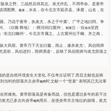
于阪泉之野。三战然后得其志。蚩尤作乱，不用帝命。是黄帝
或谓图腾。
，水名，在今北京市延庆县。涿鹿，山名，在
阪泉
慑。乃说于黄帝，执蚩尤，杀之于中冀
。广平之地曰阿。争
”
州。《尔雅
释地》：
两河间曰冀州
。
注：
自
至西
·
“
”
郭璞
“
东河
；
东北曰幽州
，今北京市属之。上古冀州位于幽、并之南，
“
”
纵大风雨。黄帝乃下天女曰魃，雨止，遂杀蚩尤
。风伯雨师
”
尤居前，风伯进扫，雨师洒道
，反映了风伯雨师与蚩尤部落之
”
能的是自然环境发生大变化
不仅考古证明了
而且文献也反映
,
,
到当时的部落共主炎帝
时
文献一个“世衰” 表明其已无法掌
,
榆罔
,
在所难免。黄帝部落虽是有备而战，但也是通过多年的若干次
的蚩尤已多次向
炎帝
用兵，促使炎帝共主地位的崩塌，蚩尤
榆罔