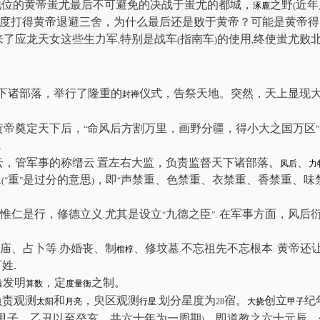
地位的黄帝蚩尤最后不可避免的决战于蚩尤的都城，
之野
近年
涿鹿
(
度打得黄帝退避三舍，为什么最后还是败于黄帝？可能是黄帝得
来了应龙天女这些生力军
特别是战车
指南车
的使用
终使蚩尤败
,
(
)
,
下诸部落，举行了隆重的
仪式，告祭天地。突然，天上显现
封禅
黄帝奠定天下后，
命风后方割万里，画野分疆，得小大之国万区
“
”
.
云，管军事的称缙云
置左右大监，负责监督天下诸部落。
、
.
风后
力
重
是过分的意思
，即
声禁重、色禁重、衣禁重、香禁重、味
.(“
”
)
“
惟仁是行，修德立义
尤其是设立
九德之臣
在军事方面，风后
.
“
”.
庙、占卜等
办婚丧、制
、修坟墓
不忘祖先不忘根本
黄帝还
.
棺椁
.
.
百姓
.
发明
，定
之制。
首
算数
度量衡
负责观测
和
，臾区观测
划分星度为
宿。
创立
纪
太阳
月亮
行星
.
28
大挠
甲子
甲子、乙丑以至癸亥，共六十年为一周期
，即道教之六十元辰
。
)