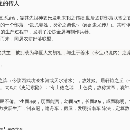
龙的传人
.
直系
，靠其先祖神农氏发明耒耜之伟绩
世居逐耕部落联盟之
后裔
,
强的一个部落。
蚩尤姜姓，炎帝之裔也
《
蚩尤传》
。其时
“
” (
路史
·
)
“
盐的生产过程中，发明了冶炼金属与制作兵器。
展而来，同属农耕部落联盟。
的共主，被拥载为华夏人文初祖，与生于姜水（今宝鸡境内）之
.”
之滨（今陕西武功漆水河或天水清水），故姓姬。居轩辕之丘（
。
《史记索隐》：
有土德之瑞，土色黄，故称黄帝，犹神
”
司马贞
“
民不倦。
生而
，弱而能言，幼而
，长而
，成而聪明。
”
神灵
徇齐
敦敏
力发展生产，制衣冠，建舟车，房屋，发明指南车
阵法，定算数
,
与
之
。
帝
黄帝
父