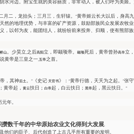
阴水河边。附宝生就的美容丽质，非常动人，被人们呼为美姬。
二月二，龙抬头；三月三，生轩辕。
黄帝姬云长大以后，身高
”
天然的地理优势，与丰富的矿产资源，鼓励部族民众发展农牧业
义，以邻为友，能团结人，就纷纷前来投奔、归顺，使有熊部族
。少昊立
之后
立，即颛顼帝。
死后，黄帝曾孙
立
桥山
,
高阳
颛顼
高辛
说黄帝是三皇之一
之首
。
,
五帝
帝，其神
。
《史记
》：
黄帝行德，天夭为之起。
张守
后土
”
·
天官书
“
”
；黄帝起，
扶日；
起，白云扶日；
起，黑云扶日。
黄云
白帝
黑帝
”
历元年。
积攒数千年的中华原始农业文化得到大发展
.
及他们的臣子、后代创造了上古几乎所有重要的发明
。