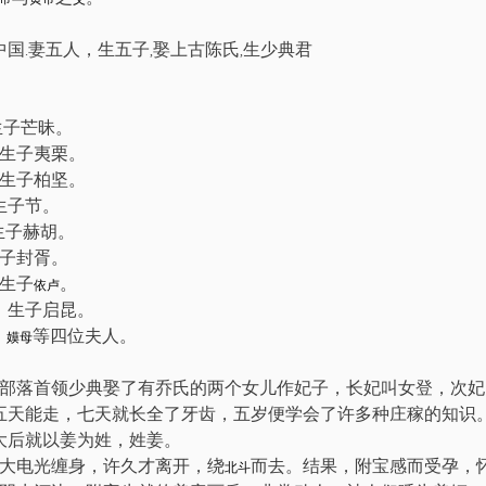
中国
妻五人，生五子
娶上古陈氏
生少典君
.
,
,
生子芒昧。
生子夷栗。
生子柏坚。
生子节。
生子赫胡。
子封胥。
生子
。
依卢
，生子启昆。
、
等四位夫人。
嫫母
部落首领少典娶了有乔氏的两个女儿作妃子，长妃叫女登，次妃
五天能走，七天就长全了牙齿，五岁便学会了许多种庄稼的知识
大后就以姜为姓，姓姜。
大电光缠身，许久才离开，绕
而去。结果，附宝感而受孕，
北斗