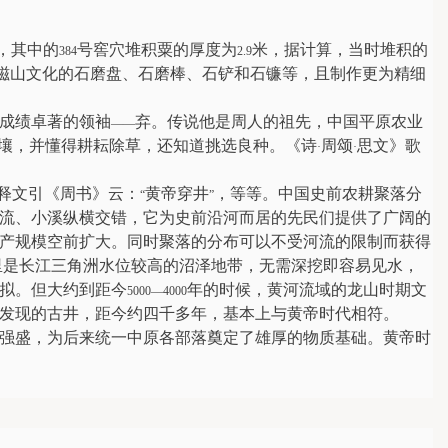
，其中的
号窖穴堆积粟的厚度为
米，据计算，当时堆积的
384
2.9
磁山文化的石磨盘、石磨棒、石铲和石镰等，且制作更为精细
成绩卓著的领袖
弃。传说他是周人的祖先，中国平原农业
——
壤，并懂得耕耘除草，还知道挑选良种。《诗
周颂
思文》歌
·
·
释文引《周书》云：
黄帝穿井
，等等。中国史前农耕聚落分
“
”
流、小溪纵横交错，它为史前沿河而居的先民们提供了广阔的
产规模空前扩大。同时聚落的分布可以不受河流的限制而获得
里是长江三角洲水位较高的沼泽地带，无需深挖即容易见水，
拟。但大约到距今
年的时候，黄河流域的龙山时期文
5000—4000
发现的古井，距今约四千多年，基本上与黄帝时代相符。
强盛，为后来统一中原各部落奠定了雄厚的物质基础。黄帝时