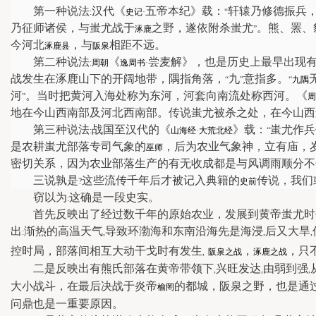
第一种说法
汉代《
五帝本纪》载：
轩辕乃修德振兵
:
史记
·
“
乃征师诸侯，与蚩尤战于
之野，遂依附杀蚩尤
。熊、罴、
涿鹿
”
今河北
，与
相距不远。
涿鹿县
阪泉
第二种说法
《
尝麦解》，也是历史上最早出现
:
周朝
逸周书
·
战发生在涿鹿山下的开阔地带，隅指角落，
九
意指多。
“
”
“
九隅
河
。当时把黄河入海处称为东河，河套向南流处称西河。《
”
周
地在今山西南部及河北西南部。传说蚩尤被杀之处，在今山西
第三种说法
战国至汉代的《
》载：
蚩尤作兵
:
山海经
·
大荒北经
“
是农耕蚩尤部落专司气象的
，后为农业气象神，立有庙，
巫师
密切关系，因为农业部落生产的有无收成都是与风调雨顺分不
三说孰是
这些流传千年后才被记入典籍的
传说，我们
?
史前
窃以为
这确是一段史实。
:
首先反映出了经过数千年的原始农业，发展到黄帝蚩尤时
出
渐热的高温天气
导致环渤海和东南沿海先是海浸
后又大旱
:
,
,
,
控时局，部落间相互大动干戈时有发生
，
，只
,
阪泉之战
涿鹿之战
二是反映出有熊氏部落在黄帝带领下
兴旺发达
由弱到强
,
,
,
大小战斗，在最后决战于
炎帝
的都城，阪泉之野，也是通
榆罔
问鼎也是一重要原因。