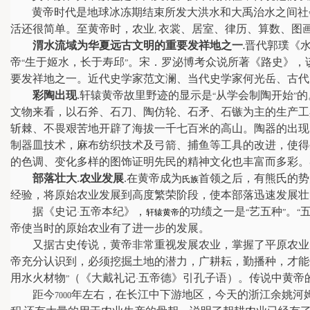
黄帝时代是地球冰冻期结束所发大洪水和大禹治水之间社
活还很简单。至黄帝时，农业
衣裳、居室、律历、算数、图
,
渭水流域为华夏远古文明的重要发祥地之一
晋代郭璞《
.
帝
生于姬水，长于寿邱
。宋．罗泌博考众说所著《路史》，
“
”
要发祥地之一。近代史学家范文澜、当代史学家何光岳、古代
彩陶出现
.
轩辕黄帝故里野迹的显示是
从学会制陶开始
的
“
”
文物来看，以石斧、石刀、陶仿轮、石矛、石镞为主的生产工
斩棘、不畏艰苦地开辟了海拔一千七百米的高山。陶器的出现
制器皿技术，麻布纺织技术及弓箭、捕鱼等工具的改进，使得
的色调、变化多样的图饰证明先民的精神文化也丰富而多彩。
部落壮大
.
农业发展
.
在黄帝成为
首领之后，有熊氏的势
氏族
经验，将原始农业发展到高度繁荣阶段，使本部落迅速发展壮
据《史记
五帝本纪》，
的功绩之一是
艺五种
。
·
轩辕黄帝
“
”
“
帝使当时的原始农业有了进一步的发展。
又据古史传说，黄帝非常重视发展农业，掌握了平原农业
帝充分认识到，必须挖掘土地的潜力，广耕耘，勤播种，才能
用水火材物
（《大戴礼记
五帝德》引孔子语）。传说中黄帝
”
·
距今
年左右，在长江中下游地区，今天的浙江余姚河
7000