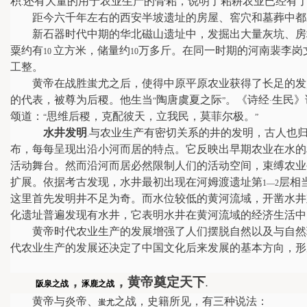
积
还有大量的用于农业生产的骨耜，说明了耜耕农业已经有
.
距今六千年左右的西安半坡遗址的房屋、窖穴和墓葬中都
新石器时代中期的华北磁山遗址中，发掘出大量灰坑、房
粟约有
立方米，储量约
万多斤。
在同一时期的河南裴李岗
10
10
工整。
黄帝在战胜蚩尤之后，使得中原平原农业获得了长足的发
的代表，被尊为后稷。他生当
陶唐虞夏之际
。《诗经
生民》
“
”
·
颂道：
思维后稷，克配彼天，立我民，莫菲尔极。
“
”
水井发明
与农业生产有密切关系的井的发明，古人也
.
布，每每呈现出沿小河而居的特点。它反映出早期农业在水的
活动舞台。然而沿河而居必然限制人们的活动空间，束缚农业
扩展。依据考古发现，水井最初出现在河姆渡遗址第
层相
1—2
这里首先发明井不足为奇。而水位较低的黄河流域，开凿水井
化遗址普遍发现有水井，它表明水井在黄河流域的经济生活中
黄帝时代农业生产的发展增强了人们摆脱自然以及与自然
代农业生产的发展还决定了中国文化后来发展的基本方向，形
，
，黄帝奠定天下
阪泉之战
涿鹿之战
.
黄帝与炎帝、
之战，史籍所见，有三种说法：
蚩尤