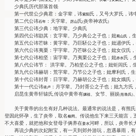
少典氏历代部落首领
:
第一代世公少典君：金字辈，讳
氏，又号大罗氏，讳
紫阳
第二代公讳
：天字辈。
氏
炎帝神农氏
石年
厉山
(
)
第三代公讳少典：地字辈。少典氏
第四代公讳勖其：玄字辈。乃少典公之子也；妣
，
蜀山氏
第五代公讳芒昧：黄字辈。乃巨駓公之子也；妣逿伊氏，
第六代公讳夷栗：宇字辈。乃芒昧公之子也；妣女仪氏，
第七代公讳柏坚：宙字辈。乃夷栗公之子也；妣
氏，
赤水
第八代公讳节：
洪字辈。乃柏坚公之子也；妣钜闾氏，
第九代公讳赫胡：荒字辈。乃节公之子也；妣摩利氏，生
第十代公讳封胥：日字辈。乃赫胡公之子也；妣女娥氏，
第十一代公讳
：月字辈。乃封胥公之子也；妣九方氏
依卢
启昆生黄帝轩辕氏
传说中黄帝有
、女节、丽娱
,
嫘祖
(
彤鱼氏
)
关于黄帝的出生有好几种说法。最通常的说法是，有熊氏
登因此怀孕，生了炎帝，取名
。传说他生下来三天能言，
榆罔
不大喜爱，就把他和女登母子俩养在
河畔，所以，炎帝长
姜水
再说少典的次妃附宝，有一天到郊外游玩，忽遇暴雨，有