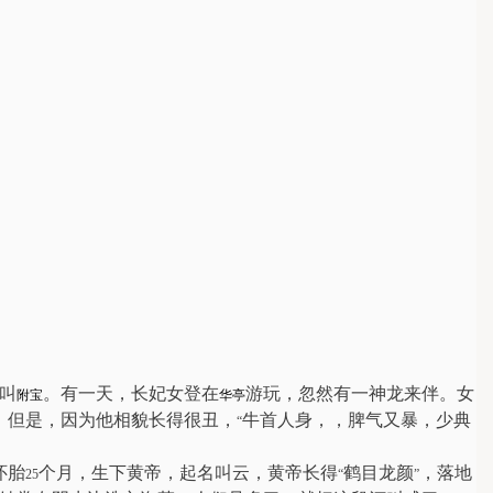
叫
。有一天，长妃女登在
游玩，忽然有一神龙来伴。女
附宝
华亭
。但是，因为他相貌长得很丑，
牛首人身，，脾气又暴，少典
“
怀胎
个月，生下黄帝，起名叫云，黄帝长得
鹤目龙颜
，落地
25
“
”