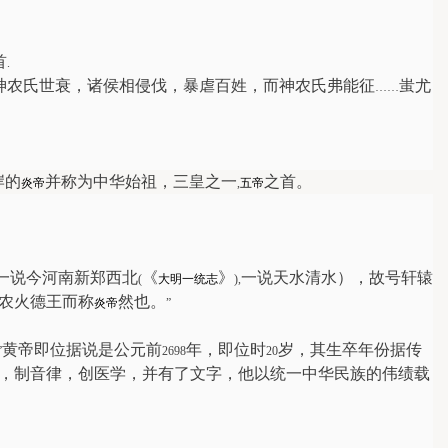
首
.
神农氏世衰，诸侯相侵伐，暴虐百姓，而神农氏弗能征
蚩尤
……
岸的
并称为中华始祖，三皇之一
之首。
炎帝
,
五帝
一说今河南新郑西北
《
》
一说天水清水），故号轩辕
(
大明一统志
),
农火德王而称
然也。
炎帝
”
黄帝即位据说是公元前
年，即位时
岁，其生卒年份据传
”
2698
20
，制音律，创医学，并有了文字，他以统一中华民族的伟绩载