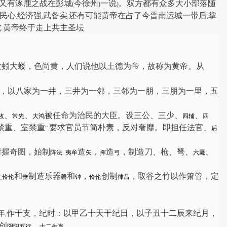
又有涿鹿之战在彭城
今徐州
一说
。双方都有众多大小部落随
(
)
)
民心
经济强
武备实
还有可能黄帝在占了今晋南运城一带后
掌
,
,
.
,
北
黄帝终于走上共主圣坛
.
.
大蚓大蝼，色尚黄，人们说他以土德为帝，故称为黄帝。从
，以八家为一井，三井为一邻，三邻为一朋，三朋为一里，五
、
、
被任命为治民的大臣。设三公、三少、
、
牧
常先
大鸿
四辅
四
禁重、室禁重
要求官员节简朴素，反对奢靡。即担任法官、
”.
后
衍握奇图，始制
造
，
造
，制造刀、枪、弩、
、
阵法
.
夷牟
矢
挥
弓
六纛
让
和
制造乐器
和
，
创制
，取谷之竹以作箫管，定
伶伦
垂
磬
钟
伶伦
律吕
年
作干支，纪时：
以甲乙十天干纪日，以子丑十二辰来纪月，
,
创
、
阴阳五行
十二生肖
.