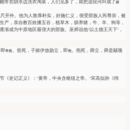
她常在阴水边洗衣淘菜，人们见多了，就把这段河叫成了
姬
九尺开外。他为人敦厚朴实，好施仁义，很受部族人民尊崇，被
生产，亲自教百姓播五谷，植草木，驯养猪，牛、羊、狗等，
逐渐成为中原地区最强大的部族。巫师说他
以土德王天下
，
“
”
，即
。喾死，子姬伊放勋立，即
。尧死，舜立，舜是颛顼
帝喾
尧
节《史记正义》：
黄帝，中央含枢纽之帝。
宋高似孙《纬
“
”