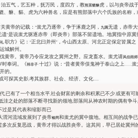
，治五气，艺五种，抚万民，度四方，教
虎，以与炎帝战
熊
罴
貔貅
貔、貅、貙、虎为六种兽名，应是有熊部落中六个氏族的名称，
有关黄帝的记载：
蚩尤乃逐帝，争于涿鹿之阿，
无遗，赤帝大
“
九隅
无遗
是说蚩尤驱逐赤帝（即炎帝）部落不留遗地。地冀指中原冀
”
职方》记：
正北曰并州
，今山西太原、河北正定保定皆属之
礼
·
“
”
运城解州
。
伐黄帝。黄帝乃令应龙攻之冀州之野。应龙畜水。蚩尤请
风伯雨师
岁时奉词。《
十过》说：
昔者黄帝俣鬼神于泰山之上
蚩
韩非子
·
“
……
开的
。
或可探其史影
考其族群、社会、经济、文化
,
......
代
已有了一个相当水平
社会财富的剩余和积累已不少
或更有可
,
,
.
低洼之处的部落不断寻找新的领地
部落间从神农时期的偶有争斗
,
不过是其代表和缩影而已
.
从渭河流域发展到了
炎帝
和蚩尤的冀中腹地。相互间的战争已
榆罔
过多次反复恶战，黄帝才得以战胜炎帝。这其间，早已居处冀州