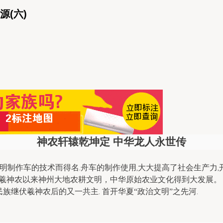
(六)
神农轩辕乾坤定
中华龙人永世传
明制作车的技术而得名
舟车的制作使用
大大提高了社会生产力
.
,
,
羲
神农以来
神州大地农耕文明，
中华原始农业文化得到大发展。
民族继
伏羲
神农后的又一共主
首开华夏“政治文明”之先河
.
.