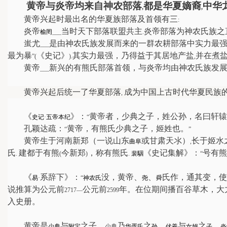
黄帝与炎帝均来自神农部落
都是华夏嫡裔
中华
,
,
黄帝兴起时最出名的华夏族部落及首领有三
:
炎帝
当时天下部落联盟共主
炎帝部落为神农氏族之
榆罔
___
.
蚩尤
是由神农氏族发展而来的一群农耕部落中实力最
___
最为暴
《史记》
其实力最强，乃得益于其居地产盐
并在煮
”(
).
,
黄帝
新兴的有熊氏部落首领，与炎帝均由神农氏族发
___
黄帝兴起后统一了华夏部落
成为中国上古时代华夏民族
,
《
》：
黄帝者，少典之子，姓公孙，名曰轩辕
史记
·
五帝本纪
“
孔颖达疏：
黄帝，有熊氏少典之子，姬姓也。
“
”
黄帝生于河南新郑（一说山东
或甘肃天氺）
长于姬水
曲阜
,
氏
建都于有熊
今新郑
，称有熊氏
《史记集解》：
号有熊
.
(
)
.
裴駰
“
《
系辞下》：
没，黄帝、
、
氏作，通其变，使
易
·
“
神农氏
尧
舜
说推算为公元前
公元前
年。在位期间播百谷草木，大
2717—
2599
入史册。
黄帝是
与
之子。
乃
之
、
与
之
、
少典
附宝
少典
华胥氏
孙
伏羲
女娲
子
炎